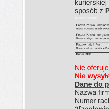
kurierskiej
sposób z
Sposób dostawy
Poczta Polska - odbiór 
Nazwa w Allegro:
odbiór w Pu
Poczta Polska - doręcze
Nazwa w Allegro:
paczka pocz
Paczkomaty InPost
Nazwa w Allegro:
odbiór w Pun
Kurier DPD
Nie oferuj
Nie wysy
Dane do p
Nazwa firm
Numer rac
2
[zasłonię