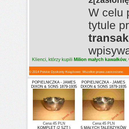
W celu 
tytule 
transak
wpisyw
Klienci, którzy kupili
Milion małych kawałków
,
© 2014 Polskie Dyskonty Książkowe. Wszelkie prawa zastrzeżone.
POPIELNICZKA - JAMES
POPIELNICZKA - JAMES
DIXON & SONS 1879-1935
DIXON & SONS 1879-1935
Cena:45 PLN
Cena:45 PLN
KOMPLET (2 SZT.)
5 MAŁYCH TALERZYKÓW