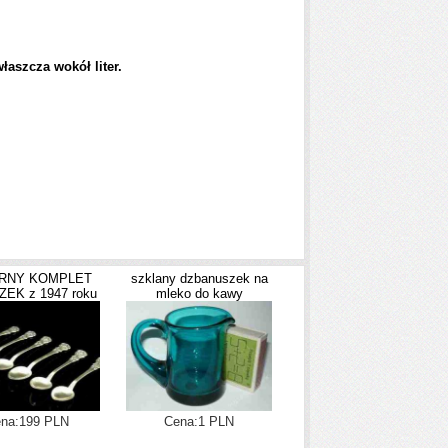
łaszcza wokół liter.
RNY KOMPLET
szklany dzbanuszek na
EK z 1947 roku
mleko do kawy
na:199 PLN
Cena:1 PLN