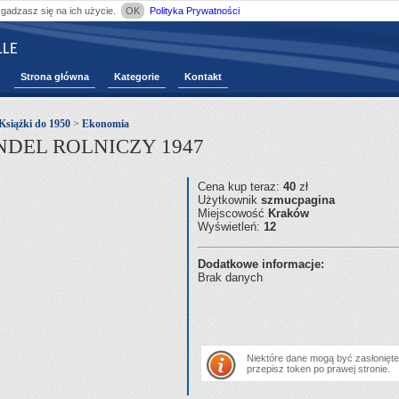
zgadzasz się na ich użycie.
OK
Polityka Prywatności
LE
Strona główna
Kategorie
Kontakt
Książki do 1950
>
Ekonomia
ANDEL ROLNICZY 1947
Cena kup teraz:
40
zł
Użytkownik
szmucpagina
Miejscowość
Kraków
Wyświetleń:
12
Dodatkowe informacje:
Brak danych
Niektóre dane mogą być zasłonięte.
przepisz token po prawej stronie.