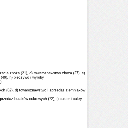
yzacja zboża (21), d) towaroznawstwo zboża (27), e)
e (49), h) pieczywo i wyroby
5).
wych (62), d) towaroznawstwo i sprzedaż ziemniaków
sprzedaż buraków cukrowych (72), i) cukier i cukry.