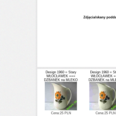
Zdjęcia/skany podda
Design 1960 = Stary
Design 1960 = St
WŁOCŁAWEK ===
WŁOCŁAWEK =
DZBANEK na MLEKO
DZBANEK na ML
Cena:25 PLN
Cena:25 PLN