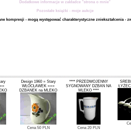
Dodatkowe informacje w zakładce "strona o mnie"
Pozostałe książki - moje aukcje
ne kompresji - mogą występować charakterystyczne zniekształcenia - zw
ary
Design 1960 = Stary
**** PRZEDWOJENNY
SREB
==
WŁOCŁAWEK ===
SYGNOWANY DZBAN NA
ŁYŻECZ
EKO
DZBANEK na MLEKO
MLEKO ****
Ce
Cena:50 PLN
Cena:20 PLN