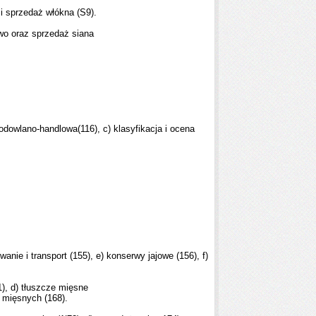
 i sprzedaż włókna (S9).
stwo oraz sprzedaż siana
hodowlano-handlowa(116), c) klasyfikacja i ocena
wanie i transport (155), e) konserwy jajowe (156), f)
1), d) tłuszcze mięsne
w mięsnych (168).