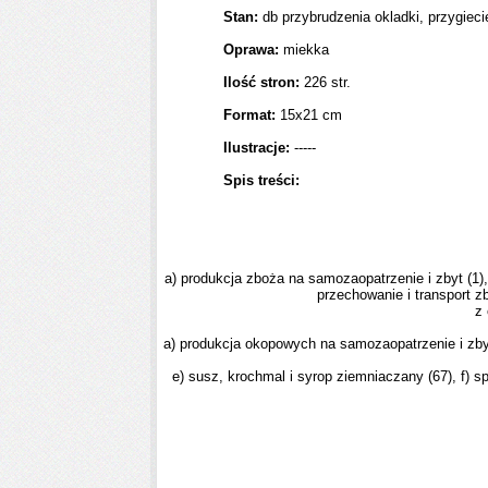
Stan:
db przybrudzenia okladki, przygieci
Oprawa:
miekka
Ilość stron:
226 str.
Format:
15x21 cm
Ilustracje:
-----
Spis treści:
a) produkcja zboża na samozaopatrzenie i zbyt (1),
przecho­wanie i transport z
z 
a) produkcja okopowych na samozaopatrzenie i zbyt
e) susz, krochmal i syrop ziemniaczany (67), f) sp