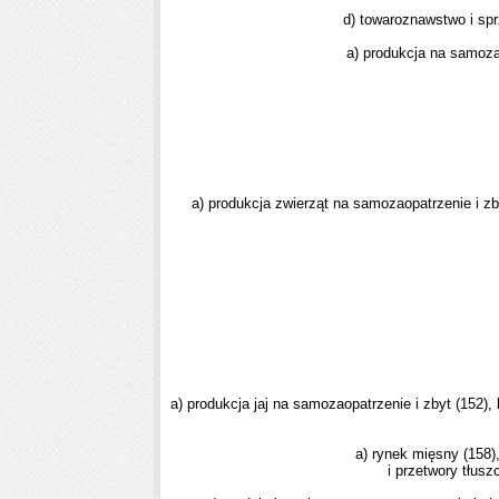
d) towaroznawstwo i spr
a) produkcja na samozao
a) produkcja zwierząt na samozaopatrzenie i zby
a) produkcja jaj na samozaopatrzenie i zbyt (152), b
a) rynek mięsny (158)
i przetwory tłus