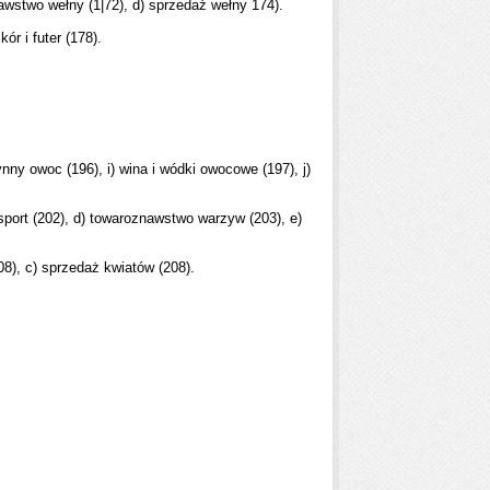
aw­stwo wełny (1|72), d) sprzedaż wełny 174).
kór i futer (178).
nny owoc (196), i) wina i wódki owocowe (197), j)
­port (202), d) towaroznawstwo warzyw (203), e)
08), c) sprzedaż kwiatów (208).