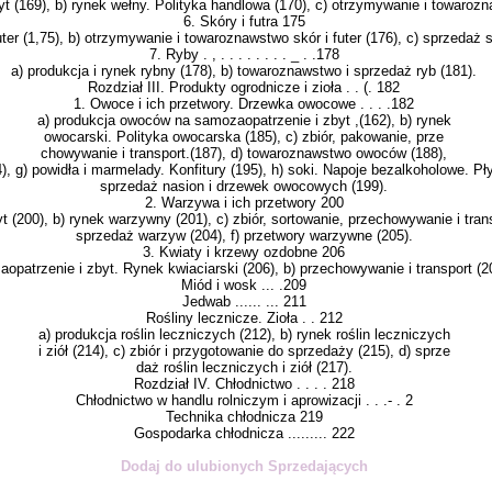
t (169), b) rynek wełny. Polityka handlowa (170), c) otrzymywanie i towarozn
6. Skóry i futra 175
uter (1,75), b) otrzymywanie i towaroznawstwo skór i futer (176), c) sprzedaż s
7. Ryby . , . . . . . . . . _ . .178
a) produkcja i rynek rybny (178), b) towaroznawstwo i sprze­daż ryb (181).
Rozdział III. Produkty ogrodnicze i zioła . . (. 182
1. Owoce i ich przetwory. Drzewka owocowe . . . .182
a) produkcja owoców na samozaopatrzenie i zbyt ,(162), b) rynek
owocarski. Polityka owocarska (185), c) zbiór, pakowanie, prze­
chowywanie i transport.(187), d) towaroznawstwo owoców (188),
 g) powidła i marmelady. Konfitury (195), h) soki. Napoje bezalkoholowe. Pły
sprzedaż nasion i drzewek owocowych (199).
2. Warzywa i ich przetwory 200
 (200), b) rynek warzywny (201), c) zbiór, sortowanie, przechowywanie i trans
sprzedaż wa­rzyw (204), f) przetwory warzywne (205).
3. Kwiaty i krzewy ozdobne 206
opatrzenie i zbyt. Rynek kwia­ciarski (206), b) przechowywanie i transport (2
Miód i wosk ... .209
Jedwab ...... ... 211
Rośliny lecznicze. Zioła . . 212
a) produkcja roślin leczniczych (212), b) rynek roślin leczniczych
i ziół (214), c) zbiór i przygotowanie do sprzedaży (215), d) sprze­
daż roślin leczniczych i ziół (217).
Rozdział IV. Chłodnictwo . . . . 218
Chłodnictwo w handlu rolniczym i aprowizacji . . .- . 2
Technika chłodnicza 219
Gospodarka chłodnicza ......... 222
Dodaj do ulubionych Sprzedających