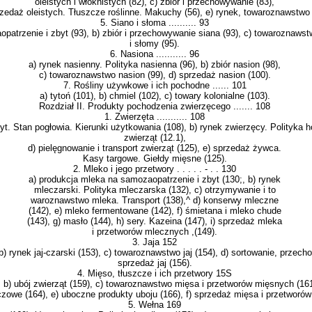
oleistych i włóknistych (82), c) zbiór i przechowywanie (83),
zedaż oleistych. Tłuszcze roślinne. Ma­kuchy (56), e) rynek, towaroznawstwo
5. Siano i słoma .......... 93
patrzenie i zbyt (93), b) zbiór i prze­chowywanie siana (93), c) towaroznaw
i słomy (95).
6. Nasiona ........... 96
a) rynek nasienny. Polityka nasienna (96), b) zbiór nasion (98),
c) towaroznawstwo nasion (99), d) sprzedaż nasion (100).
7. Rośliny używkowe i ich pochodne ...... 101
a) tytoń (101), b) chmiel (102), c) towary kolonialne (103).
Rozdział II. Produkty pochodzenia zwierzęcego ....... 108
1. Zwierzęta ........... 108
t. Stan pogło­wia. Kierunki użytkowania (108), b) rynek zwierzęcy. Polityka 
zwierząt (12.1),
d) pielęgnowanie i transport zwierząt (125), e) sprzedaż żywca.
Kasy targowe. Giełdy mięsne (125).
2. Mleko i jego przetwory . . . . . - . . 130
a) produkcja mleka na samozaopatrzenie i zbyt (130;, b) rynek
mleczarski. Polityka mleczarska (132), c) otrzymywanie i to­
waroznawstwo mleka. Transport (138),^ d) konserwy mleczne
(142), e) mleko fermentowane (142), f) śmietana i mleko chude
(143), g) masło (144), h) sery. Kazeina (147), i) sprzedaż mleka
i przetworów mlecznych ,(149).
3. Jaja 152
) rynek jaj-czarski (153), c) towaroznawstwo jaj (154), d) sortowanie, prze­cho
sprze­daż jaj (156).
4. Mięso, tłuszcze i ich przetwory 15S
, b) ubój zwierząt (159), c) towaroznaw­stwo mięsa i przetworów mięsnych (16
zczowe (164), e) uboczne produkty uboju (166), f) sprzedaż mięsa i przetworó
5. Wełna 169