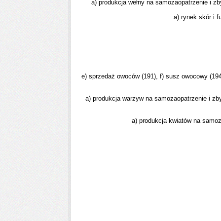
a) produkcja wełny na samozaopatrzenie i zby
a) rynek skór i f
e) sprzedaż owoców (191), f) susz owocowy (194),
a) produkcja warzyw na samozaopatrzenie i zbyt
a) produkcja kwiatów na samoza