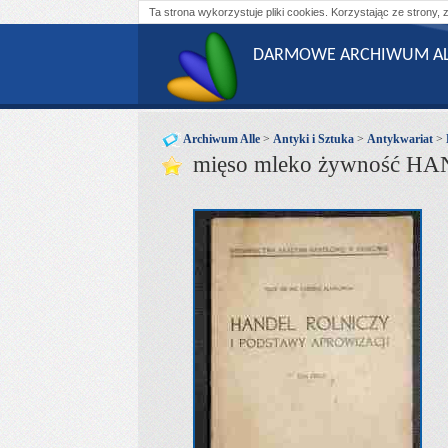
Ta strona wykorzystuje pliki cookies. Korzystając ze strony, 
DARMOWE ARCHIWUM AL
Archiwum Alle
>
Antyki i Sztuka
>
Antykwariat
>
mięso mleko żywność H