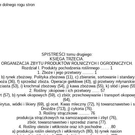
e dolnego rogu stron
SPISTREŚCI tomu drugiego:
KSIĘGA TRZECIA.
ORGANIZACJA ZBYTU PRODUKTÓW ROLNICZYCH I OGRODNICZYCH.
Rozdział I. Produkty pochodzenia roślinnego ....... 1
1. Zboże i jego przetwory ......... 1
 b) rynek zbożowy. Polityka zbożowa (11), c) zbieranie, sortowanie i stan­dar
boża (36), f) sprzedaż zboża. Operacje gieł­dowe (43), g) przetwory młynarski
ciasta (53), i) krochmal zbożowy (54), j) kawa zbożowa (55), k) słód i piwo (5
2. Rośliny ;okopowe i ich przetwory ...... 57
 (57), b) ry­nek okopowych (59), c) zbiór, przechowywanie i transport oko­po
(64),
irytus, wódki i likiery (69), g) ocet. Kwas mleczny (72), h) towaroznawstwo i 
Droż­dże (713), j) cykoria (76).
3. Rośliny strączkowe ......... 76
produkcja strączkowych na samozaopatrzenie i zbyt (76),
zbiór, towaroznawstwo i sprzedaż ziarna (77).
4. Rośliny oleiste i włókniste oraz ich pochodne . . . .80
a) produkcja roślin oleistych i włóknistych (80), b) rynek nasion