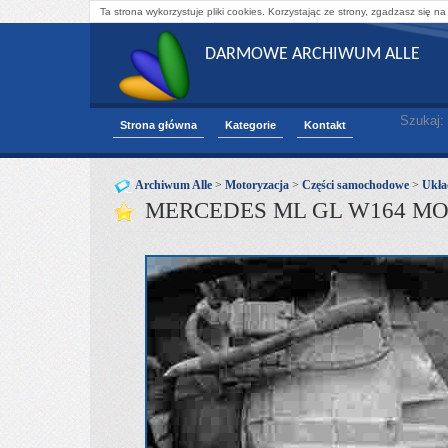
Ta strona wykorzystuje pliki cookies. Korzystając ze strony, zgadzasz się na
DARMOWE ARCHIWUM ALLE
Szukaj:
Strona główna
Kategorie
Kontakt
Archiwum Alle
>
Motoryzacja
>
Części samochodowe
>
Ukła
MERCEDES ML GL W164 MO