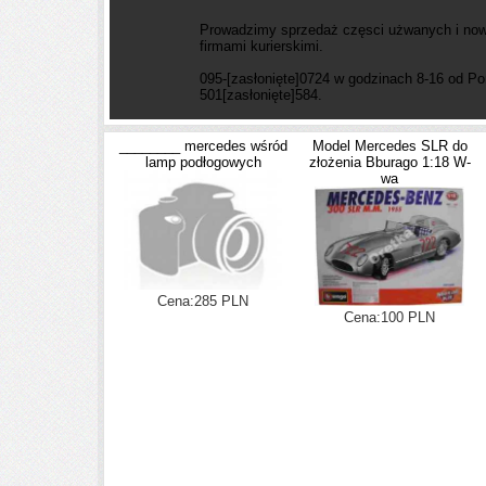
Prowadzimy sprzedaż częsci użwanych i now
firmami kurierskimi.
095-
[zasłonięte]
0724 w godzinach 8-16 od Pon
501
[zasłonięte]
584.
________ mercedes wśród
Model Mercedes SLR do
lamp podłogowych
złożenia Bburago 1:18 W-
wa
Cena:285 PLN
Cena:100 PLN