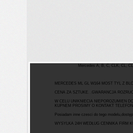
Mercedes A, B, C, CLK, CL, CLS
MERCEDES ML GL W164 MOST TYL Z B
CENA ZA SZTUKE. .GWARANCJA ROZR
W CELU UNIKNIECIA NIEPOROZUMIEN D
KUPNEM PROSIMY O KONTAKT TELEFO
Posiadam inne czesci do tego modelu,dostęp
WYSYLKA 24H WEDŁUG CENNIKA FIRM KURIE