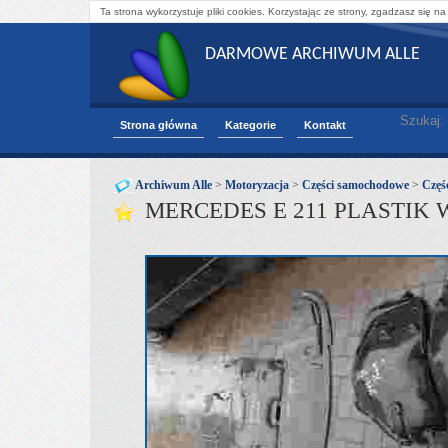
Ta strona wykorzystuje pliki cookies. Korzystając ze strony, zgadzasz się na
DARMOWE ARCHIWUM ALLE
Szukaj:
Strona główna
Kategorie
Kontakt
Archiwum Alle
>
Motoryzacja
>
Części samochodowe
>
Częśc
MERCEDES E 211 PLASTIK