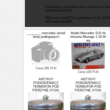
Prowadzimy sprzedaż częsci użwanych i now
firmami kurierskimi.
095-
[zasłonięte]
0724 w godzinach 8-16 od Pon
501
[zasłonięte]
584.
________ mercedes wśród
Model Mercedes SLR do
lamp podłogowych
złożenia Bburago 1:18 W-
wa
Cena:285 PLN
Cena:100 PLN
ANTYK!!!!
ANTYK!!!!
PODGRZEWACZ
PODGRZEWACZ
TERMOFOR POD
TERMOFOR POD
PIERZYNĘ SYGN.
PIERZYNĘ SYGN.