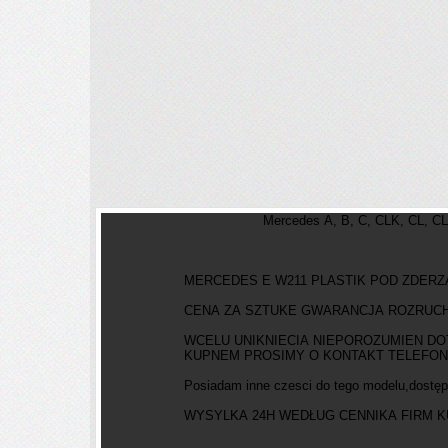
Mercedes A, B, C, CLK, CL, CLS
MERCEDES E W211 PLASTIK POD ZDER
CENA ZA SZTUKE GWARANCJA ROZRU
WCELU UNIKNIECIA NIEPOROZUMIEN DO
KUPNEM PROSIMY O KONTAKT TELEFO
Posiadam inne czesci do tego modelu,dostęp
WYSYLKA 24H WEDŁUG CENNIKA FIRM KURIE