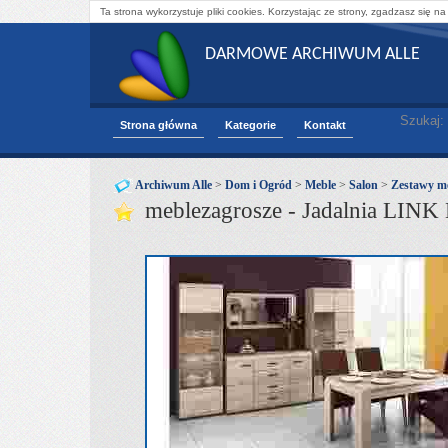
Ta strona wykorzystuje pliki cookies. Korzystając ze strony, zgadzasz się na
DARMOWE ARCHIWUM ALLE
Szukaj:
Strona główna
Kategorie
Kontakt
Archiwum Alle
>
Dom i Ogród
>
Meble
>
Salon
>
Zestawy me
meblezagrosze - Jadalnia LIN