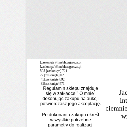
[zasłonięte]
@meblezagrosze.pl
[zasłonięte]
@meblezagrosze.pl
505
[zasłonięte]
721
22
[zasłonięte]
02
43
[zasłonięte]
892
32
[zasłonięte]
471
Regulamin sklepu znajduje
Ja
się w zakładce " O mnie"
dokonując zakupu na aukcji
in
potwierdzasz jego akceptację.
ciemnie
Po dokonaniu zakupu
określ
wi
wszystkie potrzebne
parametry
do realizacji