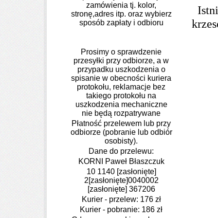
zamówienia tj. kolor,
Istn
stronę,adres itp. oraz wybierz
krzes
sposób zapłaty i odbioru
Prosimy o sprawdzenie
przesyłki przy odbiorze, a w
przypadku uszkodzenia
o
spisanie w obecności kuriera
protokołu, reklamacje bez
takiego protokołu na
uszkodzenia mechaniczne
nie
będą rozpatrywane
Płatność przelewem lub przy
odbiorze (pobranie lub odbiór
osobisty).
Dane do przelewu:
KORNI Paweł Błaszczuk
10 1140
[zasłonięte]
2
[zasłonięte]
0040002
[zasłonięte]
367206
Kurier - przelew: 176 zł
Kurier - pobranie: 186 zł