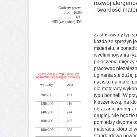
rozwój alergen
Godziny pracy:
- twardość mate
7:00 - 16:00
Tel.
695
[zasłonięte]
355
Zastosowany typ spr
każda ze sprężyn j
materiału, a ponadt
wyeliminowania ryz
połączenia między 
pracować niezależni
kliknij w odpowiedni wymiar, aby
uginania się dużej
wyświetlić listę dostępnych materacy
nacisku na małej po
wymiary
cena
dla materacy wykon
typu bonnell. W pr
90x200
161
kieszeniową, na któ
120x200
216
obracanie jednej z 
140x200
244
drugiej. Nie będzie
160x200
267
pomiędzy dwoma os
materacu, która to
180x200
308
standardową powodu