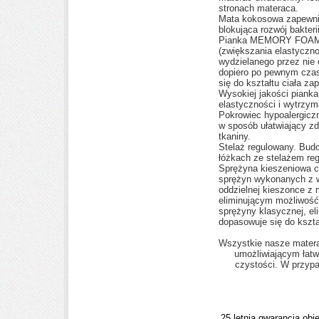
stronach materaca.
Mata kokosowa zapewnia
blokująca rozwój bakteri
Pianka MEMORY FOAM p
(zwiększania elastyczno
wydzielanego przez nie 
dopiero po pewnym czas
się do kształtu ciała za
Wysokiej jakości piank
elastyczności i wytrzym
Pokrowiec hypoalergicz
w sposób ułatwiający z
tkaniny.
Stelaż regulowany. Bud
łóżkach ze stelażem re
Sprężyna kieszeniowa c
sprężyn wykonanych z wy
oddzielnej kieszonce z
eliminującym możliwość
sprężyny klasycznej, eli
dopasowuje się do kształ
Wszystkie nasze mater
umożliwiającym łatw
czystości. W przyp
25 letnią gwarancją obj