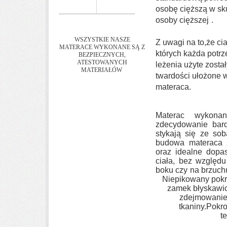
osobę cięższą w sk
osoby cięższej
.
WSZYSTKIE NASZE
Z uwagi na to,że cia
MATERACE WYKONANE SĄ Z
których każda potrz
BEZPIECZNYCH,
ATESTOWANYCH
leżenia użyte zosta
MATERIAŁÓW
twardości ułożone w
materaca.
Materac wykona
zdecydowanie bard
stykają się ze sob
budowa materaca 
oraz idealne dopa
ciała, bez względu
boku czy na brzuch
Niepikowany pokr
zamek błyskawic
zdejmowanie,
tkaniny.Pokr
t