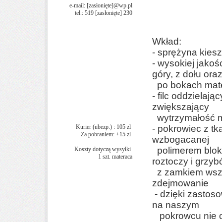
e-mail:
[zasłonięte]
@wp.pl
tel.: 519
[zasłonięte]
230
Wkład:
- sprężyna kies
- wysokiej jakoś
góry, z dołu ora
po bokach mat
- filc oddzielają
zwiększający
wytrzymałość 
Kurier (ubezp.) : 105 zl
-
pokrowiec z t
Za pobraniem: +15 zl
wzbogacanej
polimerem bloku
Koszty dotyczą wysyłki
1 szt. materaca
roztoczy i grz
z zamkiem ws
zdejmowanie
- dzięki zastos
na naszym
pokrowcu nie o