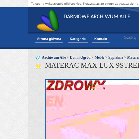
Ta strona wykorzystuje pliki cookies. Korzystając ze strony, zgadzasz się na
DARMOWE ARCHIWUM ALLE
Szukaj:
Strona główna
Kategorie
Kontakt
Archiwum Alle
>
Dom i Ogród
>
Meble
>
Sypialnia
>
Matera
MATERAC MAX LUX 9STREF