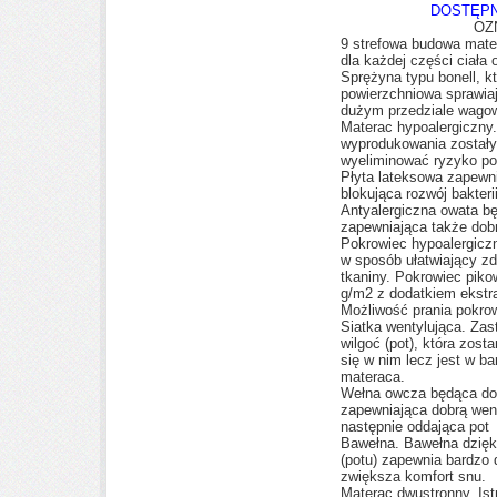
DOSTĘPN
OZ
9 strefowa budowa mate
dla każdej części ciała 
Sprężyna typu bonell, kt
powierzchniowa sprawiaj
dużym przedziale wag
Materac hypoalergiczny.
wyprodukowania został
wyeliminować ryzyko p
Płyta lateksowa zapewn
blokująca rozwój bakteri
Antyalergiczna owata b
zapewniająca także dob
Pokrowiec hypoalergicz
w sposób ułatwiający z
tkaniny. Pokrowiec piko
g/m2 z dodatkiem ekstra
Możliwość prania pokro
Siatka wentylująca. Zas
wilgoć (pot), która zost
się w nim lecz jest w b
materaca.
Wełna owcza będąca do
zapewniająca dobrą went
następnie oddająca pot
Bawełna. Bawełna dzięki
(potu) zapewnia bardzo
zwiększa komfort snu.
Materac dwustronny. Is