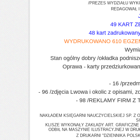
/PREZES WYDZIAŁU WY
REDAGOWAŁ I
49 KART Z
48 kart zadrukowa
WYDRUKOWANO 610 EGZEM
Wymia
Stan ogólny dobry /okładka podniszc
Oprawa - karty przedziurkowane
- 16 /przed
- 96 /zdjęcia Lwowa i okolic z opisami, z
- 98 /REKLAMY FIRM Z
NAKŁADEM KSIĘGARNI NAUCZYCIELSKIEJ SP. Z O
S
KLISZE WYKONAŁY ZAKŁADY ART. GRAFICZNE
ODBIŁ NA MASZYNIE ILUSTRACYJNEJ W DRU
Z DRUKARNI "DZIENNIKA POLSKI