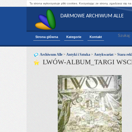
Ta strona wykorzystuje pliki cookies. Korzystając ze strony, zgadzasz się na
DARMOWE ARCHIWUM ALLE
Szukaj:
Strona główna
Kategorie
Kontakt
Archiwum Alle
>
Antyki i Sztuka
>
Antykwariat
>
Stara re
LWÓW-ALBUM_TARGI WSC