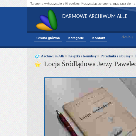
Ta strona wykorzystuje pliki cookies. Korzystając ze strony, zgadzasz się na
DARMOWE ARCHIWUM ALLE
Szukaj:
Strona główna
Kategorie
Kontakt
Archiwum Alle
>
Książki i Komiksy
>
Poradniki i albumy
>
Locja Śródlądowa Jerzy Pawelec