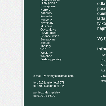
odkr
Filmy polskie
Historyczne
posm
Horrory
opie
Kabarety
Komedie
lada
Koncerty
tyl
Kryminały
Musicale
najm
Obyczajowe
Przygodowe
Science fiction
Wysy
Sensacyjne
Seriale
Thrillery
Info
VCD
Westerny
Dyst
Wojenne
Zestawy, pakiety
Reży
Obs
Rok 
e-mail:
[zasłonięte]
@gmail.com
Czas
Mate
tel.: 510
[zasłonięte]
678
tel.: 509
[zasłonięte]
844
poniedziałek - piątek
od 9.00 do 16.00