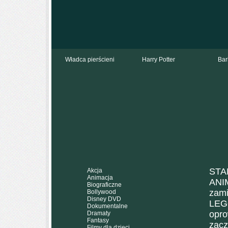
Władca pierścieni
Harry Potter
Bar
ST
Akcja
Animacja
ANI
Biograficzne
zam
Bollywood
Disney DVD
LEG
Dokumentalne
opro
Dramaty
Fantasy
zac
Filmy dla dzieci