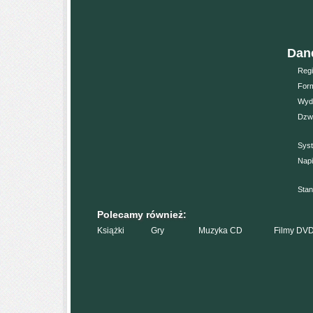
Dane
Regi
Form
Wyd
Dzw
Sys
Napi
Stan
Polecamy również:
Książki
Gry
Muzyka CD
Filmy DV