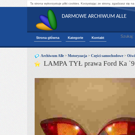
Ta strona wykorzystuje pliki cookies. Korzystając ze strony, zgadzasz się na
DARMOWE ARCHIWUM ALLE
Szukaj:
Strona główna
Kategorie
Kontakt
Archiwum Alle
>
Motoryzacja
>
Części samochodowe
>
Oświ
LAMPA TYŁ prawa Ford Ka `9