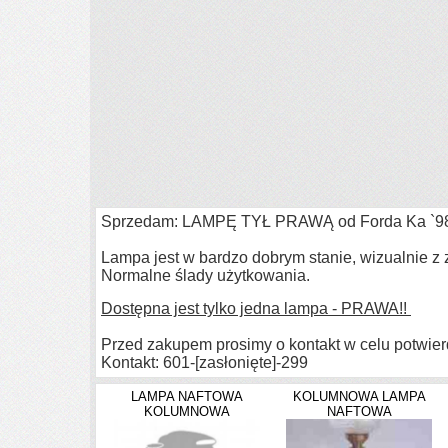
Sprzedam:
LAMPĘ TYŁ PRAWĄ
od
Forda Ka `9
Lampa jest w bardzo dobrym stanie,
wizualnie z
Normalne ślady użytkowania.
Dostępna jest tylko jedna lampa - PRAWA!!
Przed zakupem prosimy o kontakt w celu potwie
Kontakt: 601-
[zasłonięte]
-299
LAMPA NAFTOWA
KOLUMNOWA LAMPA
KOLUMNOWA
NAFTOWA