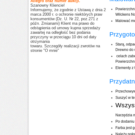
Allegro oraz numer aukcji.
Szanowny Kliencie!
Powierzchnia
Informujemy, że zgodnie z Ustawą z dnia 2
marca 2000 r. o ochronie niektórych praw
Wilckens N
konsumentów (Dz. U. Nr 22, poz.271 z
Malować mo
późn. Zmianami) Klient ma prawo do
odstąpienia od umowy kupna sprzedaży
zawartej na odległość bez podania
Przygoto
przyczyny w przeciągu 10 dni od daty
otrzymania
Starą, odpa
towaru. Szczegóły realizacji zwrotów na
Drewno do 
stronie "O mnie"
celach zabe
Powierzchni
Elementy z 
Przydatn
Przechowyw
Suszyć w te
Wszyst
Narzędzia 
Po dodaniu 
Farba jest 
Należy poło