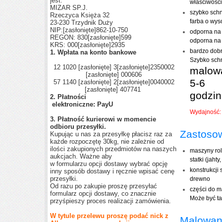
jest:
właściwości
MIZAR SP.J.
szybko sch
Rzeczyca Księża 32
farba o wys
23-230 Trzydnik Duży
NIP:
[zasłonięte]
862-10-750
odporna na 
REGON: 830
[zasłonięte]
599
odporna na 
KRS: 000
[zasłonięte]
2935
bardzo dobr
1. Wpłata na konto bankowe
Szybko sc
12 1020
[zasłonięte]
3
[zasłonięte]
2350002
malowa
[zasłonięte]
000606
5-6
57 1140
[zasłonięte]
2
[zasłonięte]
0040002
[zasłonięte]
407741
godzi
2. Płatności
elektroniczne: PayU
Wydajność: 
3. Płatność kurierowi w momencie
odbioru przesyłki.
Zastoso
Kupując u nas za przesyłkę płacisz raz za
każde rozpoczętę 30kg, nie zależnie od
ilości zakupionych przedmiotów na naszych
maszyny rol
aukcjach. Ważne aby
statki (jahty
w formularzu opcji dostawy wybrać opcję
konstrukcji
inny sposób dostawy i ręcznie wpisać cenę
przesyłki.
drewno
Od razu po zakupie proszę przesyłać
części do m
formularz opcji dostawy, co znacznie
Może być ta
przyśpieszy proces realizacji zamówienia.
W tytule przelewu proszę podać nick z
Malowan