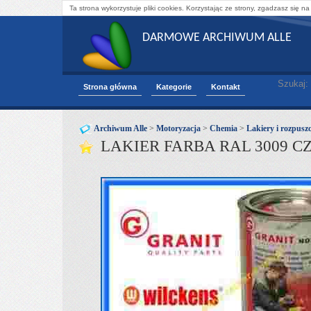
Ta strona wykorzystuje pliki cookies. Korzystając ze strony, zgadzasz się na
DARMOWE ARCHIWUM ALLE
Szukaj:
Strona główna
Kategorie
Kontakt
Archiwum Alle
>
Motoryzacja
>
Chemia
>
Lakiery i rozpuszc
LAKIER FARBA RAL 3009 C