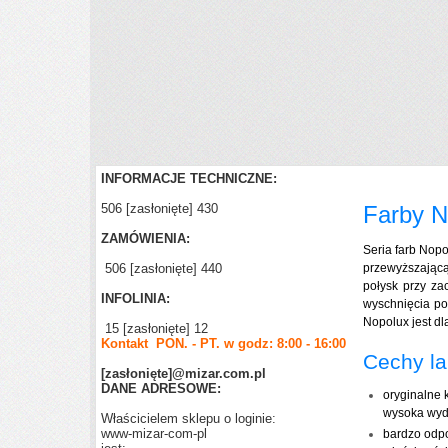
INFORMACJE TECHNICZNE:
506
[zasłonięte]
430
Farby 
ZAMÓWIENIA:
Seria farb Nopo
506
[zasłonięte]
440
przewyższającą
połysk przy z
INFOLINIA:
wyschnięcia po
Nopolux jest dl
15
[zasłonięte]
12
Kontakt PON. - PT. w godz: 8:00 - 16:00
Cechy la
[zasłonięte]
@mizar.com.pl
DANE ADRESOWE:
oryginalne 
wysoka wyd
Właścicielem sklepu o loginie:
www-mizar-com-pl
bardzo odp