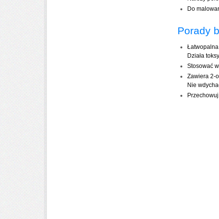
Do malowani
Porady 
Łatwopalna
Działa toks
Stosować w
Zawiera 2-o
Nie wdycha
Przechowuj 