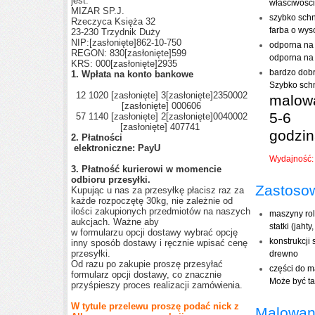
jest:
właściwości
MIZAR SP.J.
szybko sch
Rzeczyca Księża 32
farba o wys
23-230 Trzydnik Duży
NIP:
[zasłonięte]
862-10-750
odporna na 
REGON: 830
[zasłonięte]
599
odporna na 
KRS: 000
[zasłonięte]
2935
bardzo dobr
1. Wpłata na konto bankowe
Szybko sc
12 1020
[zasłonięte]
3
[zasłonięte]
2350002
malowa
[zasłonięte]
000606
5-6
57 1140
[zasłonięte]
2
[zasłonięte]
0040002
[zasłonięte]
407741
godzi
2. Płatności
elektroniczne: PayU
Wydajność: 
3. Płatność kurierowi w momencie
odbioru przesyłki.
Zastoso
Kupując u nas za przesyłkę płacisz raz za
każde rozpoczętę 30kg, nie zależnie od
ilości zakupionych przedmiotów na naszych
maszyny rol
aukcjach. Ważne aby
statki (jahty
w formularzu opcji dostawy wybrać opcję
konstrukcji
inny sposób dostawy i ręcznie wpisać cenę
przesyłki.
drewno
Od razu po zakupie proszę przesyłać
części do m
formularz opcji dostawy, co znacznie
Może być ta
przyśpieszy proces realizacji zamówienia.
W tytule przelewu proszę podać nick z
Malowan