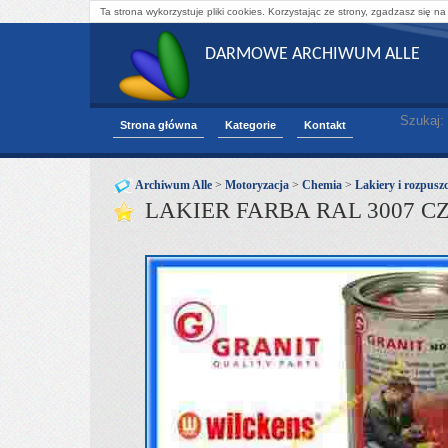
Ta strona wykorzystuje pliki cookies. Korzystając ze strony, zgadzasz się na
DARMOWE ARCHIWUM ALLE
Szukaj:
Strona główna
Kategorie
Kontakt
Archiwum Alle
>
Motoryzacja
>
Chemia
>
Lakiery i rozpuszc
LAKIER FARBA RAL 3007 C