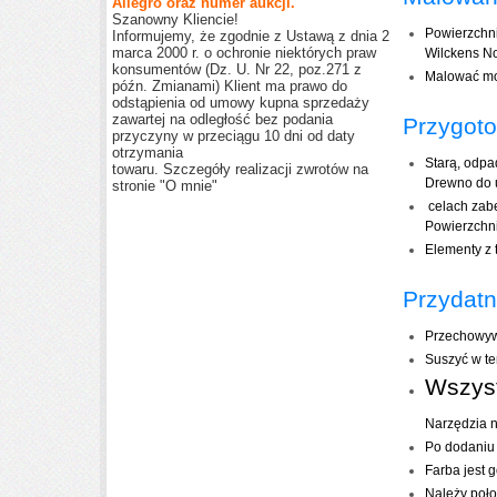
Allegro oraz numer aukcji.
Szanowny Kliencie!
Powierzchnia
Informujemy, że zgodnie z Ustawą z dnia 2
marca 2000 r. o ochronie niektórych praw
Wilckens N
konsumentów (Dz. U. Nr 22, poz.271 z
Malować mo
późn. Zmianami) Klient ma prawo do
odstąpienia od umowy kupna sprzedaży
zawartej na odległość bez podania
Przygoto
przyczyny w przeciągu 10 dni od daty
otrzymania
Starą, odpa
towaru. Szczegóły realizacji zwrotów na
Drewno do 
stronie "O mnie"
celach zabe
Powierzchni
Elementy z 
Przydatn
Przechowyw
Suszyć w te
Wszyst
Narzędzia 
Po dodaniu 
Farba jest 
Należy poło