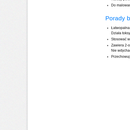
Do malowani
Porady 
Łatwopalna
Działa toks
Stosować w
Zawiera 2-o
Nie wdycha
Przechowuj 