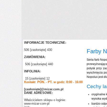
INFORMACJE TECHNICZNE:
506
[zasłonięte]
430
Farby 
ZAMÓWIENIA:
Seria farb Nopo
506
[zasłonięte]
440
przewyższającą
połysk przy z
INFOLINIA:
wyschnięcia po
Nopolux jest dl
15
[zasłonięte]
12
Kontakt PON. - PT. w godz: 8:00 - 16:00
Cechy la
[zasłonięte]
@mizar.com.pl
DANE ADRESOWE:
oryginalne 
wysoka wyd
Właścicielem sklepu o loginie:
www-mizar-com-pl
bardzo odp