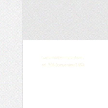
[zasłonięte]
@mmprojekt.net
tel. 796
[zasłonięte]
653