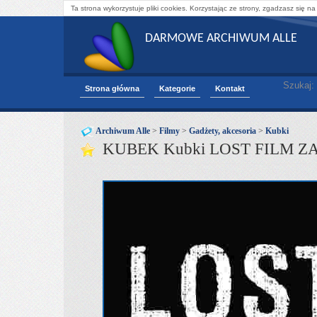
Ta strona wykorzystuje pliki cookies. Korzystając ze strony, zgadzasz się na
DARMOWE ARCHIWUM ALLE
Szukaj:
Strona główna
Kategorie
Kontakt
Archiwum Alle
>
Filmy
>
Gadżety, akcesoria
>
Kubki
KUBEK Kubki LOST FILM Z