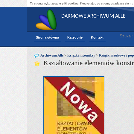
Ta strona wykorzystuje pliki cookies. Korzystając ze strony, zgadzasz się na
DARMOWE ARCHIWUM ALLE
Szukaj:
Strona główna
Kategorie
Kontakt
Archiwum Alle
>
Książki i Komiksy
>
Książki naukowe i po
Kształtowanie elementów konstr