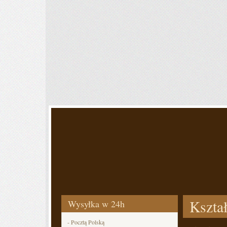
Kszta
Wysyłka w 24h
- Pocztą Polską