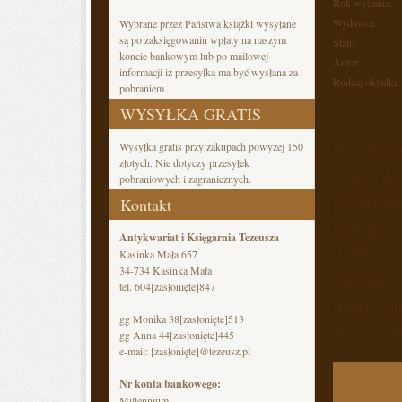
Rok wydania:
Wydawca:
Wybrane przez Państwa książki wysyłane
są po zaksięgowaniu wpłaty na naszym
Stan:
koncie bankowym lub po mailowej
Autor:
informacji iż przesyłka ma być wysłana za
Rodzaj okładki:
pobraniem.
WYSYŁKA GRATIS
Przedsta
Wysyłka gratis przy zakupach powyżej 150
złotych. Nie dotyczy przesyłek
zadań ks
pobraniowych i zagranicznych.
projekto
Kontakt
brzegi e
Antykwariat i Księgarnia Tezeusza
dobrze u
Kasinka Mała 657
34-734 Kasinka Mała
dodajmy 
tel. 604
[zasłonięte]
847
intuicyj
gg Monika 38
[zasłonięte]
513
się zasa
gg Anna 44
[zasłonięte]
445
e-mail:
[zasłonięte]
@tezeusz.pl
Nr konta bankowego:
Millennium