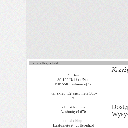
aukcje allegro G&R
Krzyż
ul.Pocztowa 1
89-100 Nakło n/Not.
NIP:558
[zasłonięte]
49
tel. sklep: 52
[zasłonięte]
385-
50
Dostę
tel. e-sklep: 662-
[zasłonięte]
-670
Wysy
email sklep:
[zasłonięte]
@jubiler-gir.pl