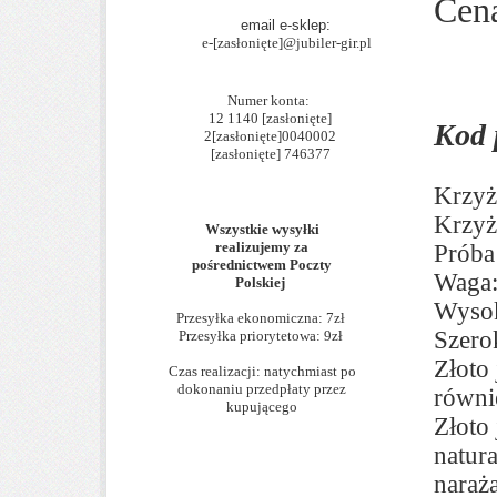
Cen
email e-sklep:
e-
[zasłonięte]
@jubiler-gir.pl
Numer konta:
12 1140
[zasłonięte]
Kod 
2
[zasłonięte]
0040002
[zasłonięte]
746377
Krzyż
Krzyż
Wszystkie wysyłki
realizujemy za
Próba 
pośrednictwem Poczty
Waga:
Polskiej
Wysok
Przesyłka ekonomiczna: 7zł
Szero
Przesyłka priorytetowa: 9zł
Złoto
Czas realizacji: natychmiast po
dokonaniu przedpłaty przez
równi
kupującego
Złoto
natur
naraż