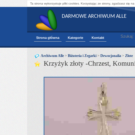
Ta strona wykorzystuje pliki cookies. Korzystając ze strony, zgadzasz się na
DARMOWE ARCHIWUM ALLE
Szukaj:
Strona główna
Kategorie
Kontakt
Archiwum Alle
>
Biżuteria i Zegarki
>
Dewocjonalia
>
Złote
Krzyżyk złoty -Chrzest, Komun