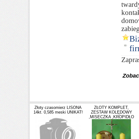
tward
konta
domow
zabie
Bi
fi
Zapra
Zobac
Złoty czasomierz LISONA
ZŁOTY KOMPLET,
14kt. 0,585 meski UNIKAT!
ZESTAW KOLĘDOWY
,MISECZKA ,KROPIDŁO