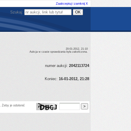
Zaakceptuj i zamknij X
Szukaj:
20-01-2012, 21:10
Aukcja w czasie sprawdzania była zakończona.
numer aukcji:
2042113724
Koniec:
16-01-2012, 21:28
 Żeby je odsłonić