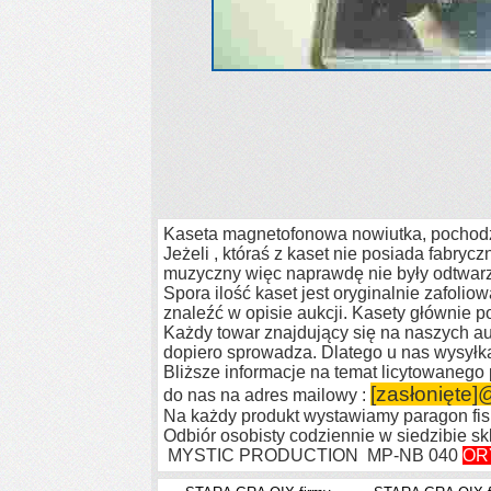
Kaseta magnetofonowa nowiutka, pochodzi
Jeżeli , któraś z kaset nie posiada fabryczne
muzyczny więc naprawdę nie były odtwarz
Spora ilość kaset jest oryginalnie zafol
znaleźć w opisie aukcji. Kasety głównie p
Każdy towar znajdujący się na naszych auk
dopiero sprowadza. Dlatego u nas wysyłka
Bliższe informacje na temat licytowaneg
[zasłonięte]
@
do nas na adres mailowy :
Na każdy produkt wystawiamy paragon fiska
Odbiór osobisty codziennie w siedzibie s
MYSTIC PRODUCTION MP-NB 040
ORY