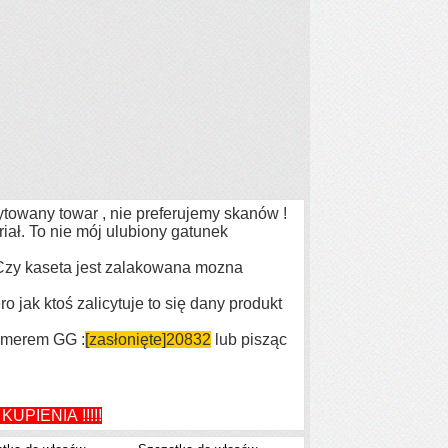
cytowany
towar , nie preferujemy skanów !
iał. To nie mój ulubiony gatunek
 Czy kaseta
jest zalakowana mozna
ro jak ktoś
zalicytuje to się dany produkt
umerem GG
:
[zasłonięte]
20832
lub pisząc
UPIENIA !!!!!