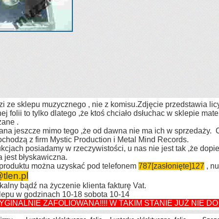
 ze sklepu muzycznego , nie z komisu.Zdjęcie przedstawia li
j folii to tylko dlatego ,że ktoś chciał
o dsłuchac w sklepie mater
ane .
iowana jeszcze mimo tego ,że od dawna nie ma ich w sprzedaży.
ochodzą z firm Mystic Production i Metal Mind Records.
cjach posiadamy w rzeczywistości, u nas nie jest tak ,że dopie
 jest błyskawiczna.
o produktu można uzyskać pod telefonem
787
[zasłonięte]
127
, n
tlen.pl
lny bądź na życzenie klienta fakturę Vat.
klepu w godzinach 10-18 sobota 10-14
GINALNIE ZAFOLIOWANA!!!! W TAKIM STANIE JUŻ NIE DO K