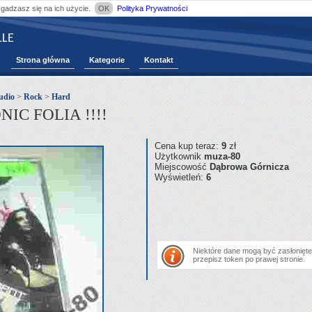
zgadzasz się na ich użycie.
OK
Polityka Prywatności
LE
Strona główna
Kategorie
Kontakt
udio
>
Rock
>
Hard
C FOLIA !!!!
Cena kup teraz:
9
zł
Użytkownik
muza-80
Miejscowość
Dąbrowa Górnicza
Wyświetleń:
6
Niektóre dane mogą być zasłonięte.
przepisz token po prawej stronie.