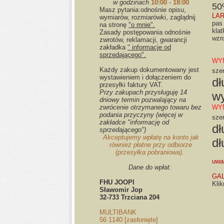
w godzinach
10:00
-
18:00
50
Masz pytania:odnośnie opisu,
LAR
wymiarów, rozmiarówki, zaglądnij
pas
na stronę
"o mnie".
klat
Zasady postępowania odnośnie
wzr
zwrotów, reklamacji, gwarancji
zakładka
" informacje od
sprzedającego".
WY
Każdy zakup dokumentowany jest
sze
wystawieniem i dołączeniem do
dł
przesyłki faktury VAT.
Przy zakupach przysługuję 14
wy
dniowy termin pozwalający na
zwrócenie otrzymanego towaru bez
WY
podania przyczyny (więcej w
sze
zakładce "informację od
dł
sprzedającego")
Akceptujemy wpłatę na konto jak
dł
również płatne przy odbiorze
(przesyłka pobraniowa).
uwa
Dane do wpłat:
GA
FHU JOOPI
Klik
Sławomir Jop
32-733 Trzciana 204
MULTIBANK
56 1140
[zasłonięte]