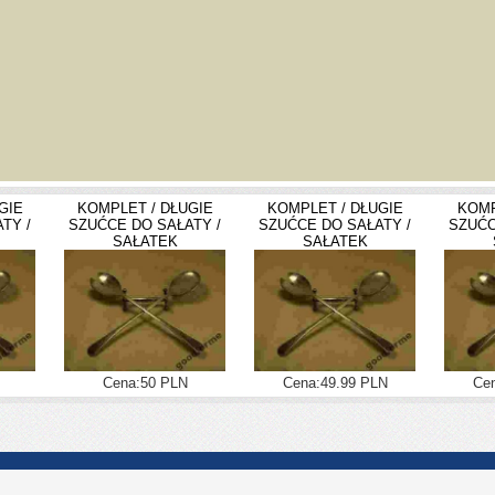
GIE
KOMPLET / DŁUGIE
KOMPLET / DŁUGIE
KOMP
TY /
SZUĆCE DO SAŁATY /
SZUĆCE DO SAŁATY /
SZUĆC
SAŁATEK
SAŁATEK
Cena:50 PLN
Cena:49.99 PLN
Cen
Darmowe Archiwum Alle
|
Polityka Prywatności
|
Kontakt