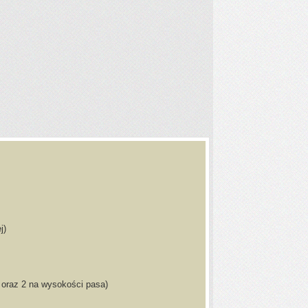
j)
j oraz 2 na wysokości pasa)