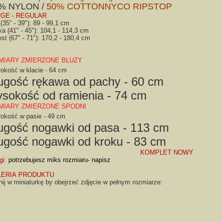
% NYLON /
50% COTTON
NYCO RIPSTOP
GE - REGULAR
(35" - 39")
: 89 - 99,1 cm
ka
(41" - 45")
: 104,1 - 114,3 cm
ost
(67" - 71")
: 17
0,2
- 180,4 cm
MIARY ZMIERZONE BLUZY
rokość w klacie - 64 cm
ugość rękawa od pachy - 60 cm
sokość od ramienia - 74 cm
MIARY ZMIERZONE SPODNI
rokość w pasie - 49 cm
ugość nogawki od pasa - 113 cm
ugość nogawki od kroku - 83 cm
KOMPLET NOWY
gi:
potrzebujesz miks rozmiaru- napisz
LERIA PRODUKTU
nij w miniaturkę by obejrzeć zdjęcie w pełnym rozmiarze: