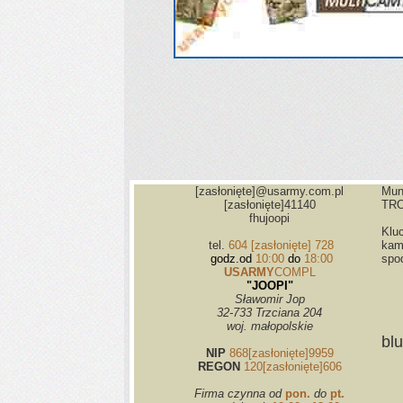
[zasłonięte]
@usarmy.com.pl
Mun
[zasłonięte]
41140
TRO
fhujoopi
Klu
tel.
604
[zasłonięte]
728
kam
godz.
od
10:00
do
18:00
spo
USARMY
COMPL
"JOOPI"
Sławomir Jop
32-733 Trzciana 204
woj. małopolskie
bl
NIP
868
[zasłonięte]
9959
REGON
120
[zasłonięte]
606
Firma czynna od
pon.
do
pt.