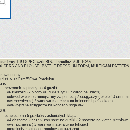
dur firmy TRU-SPEC
wzór BDU, kamuflaż MULTICAM.
USERS AND BLOUSE ,
BATTLE DRESS UNIFORM
,
MULTICAM PATTERN
czowe cechy:
uflaż
MultiCam™
Crye Precision
dnie
o
rozporek zapinany na 4 guziki
o
6 kieszeni (2 biodrowe, dwie z tyłu i 2 cargo na udach)
o
obwód w pasie zmniejszany za pomocą 2 ściągaczy ( około 10 cm mnie
o
wzmocnienia ( 2 warstwa materiału) na kolanach i pośladkach
o
wewnętrzne ściągacze na końcach nogawek
uza
o
zapięcie na 5 guzików zasłoniętych klapą
o
4 obszerne kieszeni zapinane na guziki ( 2 naszyte na klatce piersiowe
o
wzmocnienia ( 2 warstwa materiału) na łokciach
o
mankiety zapinane i regulowane guzikami