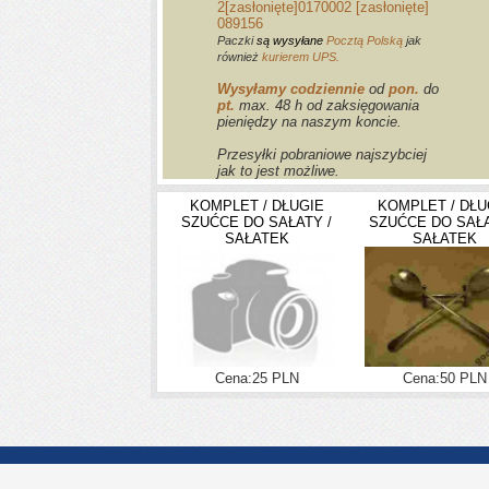
2
[zasłonięte]
0170002
[zasłonięte]
089156
Paczki
są wysyłane
Pocztą Polską
jak
również
kurierem UPS.
Wysyłamy codziennie
od
pon.
do
pt.
max. 48 h od zaksięgowania
pieniędzy na naszym koncie.
Przesyłki pobraniowe najszybciej
jak to jest możliwe.
KOMPLET / DŁUGIE
KOMPLET / DŁU
SZUĆCE DO SAŁATY /
SZUĆCE DO SAŁA
SAŁATEK
SAŁATEK
Cena:25 PLN
Cena:50 PLN