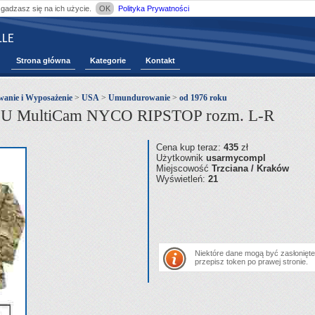
zgadzasz się na ich użycie.
OK
Polityka Prywatności
LE
Strona główna
Kategorie
Kontakt
nie i Wyposażenie
>
USA
>
Umundurowanie
>
od 1976 roku
MultiCam NYCO RIPSTOP rozm. L-R
Cena kup teraz:
435
zł
Użytkownik
usarmycompl
Miejscowość
Trzciana / Kraków
Wyświetleń:
21
Niektóre dane mogą być zasłonięte.
przepisz token po prawej stronie.