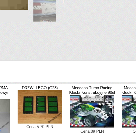
ARMA
DRZWI LEGO (G23)
Meccano Turbo Racing
Mecca
otowym
Klocki Konstrukcyjne 90el
Klocki K
Cena:5.70 PLN
Cena:89 PLN
C