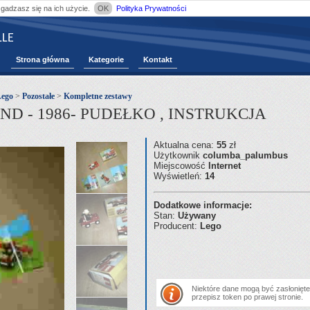
zgadzasz się na ich użycie.
OK
Polityka Prywatności
LE
Strona główna
Kategorie
Kontakt
Lego
>
Pozostałe
>
Kompletne zestawy
D - 1986- PUDEŁKO , INSTRUKCJA
Aktualna cena:
55
zł
Użytkownik
columba_palumbus
Miejscowość
Internet
Wyświetleń:
14
Dodatkowe informacje:
Stan:
Używany
Producent:
Lego
Niektóre dane mogą być zasłonięte.
przepisz token po prawej stronie.