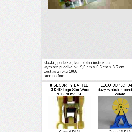
klocki , pudełko , kompletna instrukcja
wymiary pudełka ok. 9,5 cm x 5,5 cm x 3,5 cm
zestaw z roku 1986
stan na foto
# SECURITY BATTLE
LEGO DUPLO F
DROID Lego Star Wars
duży wiatrak z obr
2012 NOWOŚĆ
kołem
Cena:6 PLN
Cena:13 PLN