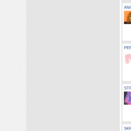
AN
PEP
ST
SK