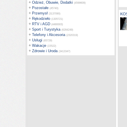
+
Odzież, Obuwie, Dodatki
(4599609)
+
Pozostałe
(45740)
+
Przemysł
KO
(3137090)
+
Rękodzieło
(1305721)
+
RTV i AGD
(4480003)
+
Sport i Turystyka
(6284249)
+
Telefony i Akcesoria
(2320319)
+
Usługi
(65729)
+
Wakacje
(15522)
+
Zdrowie i Uroda
(3413347)