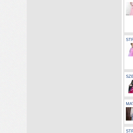
ST
SZ
MAT
STR