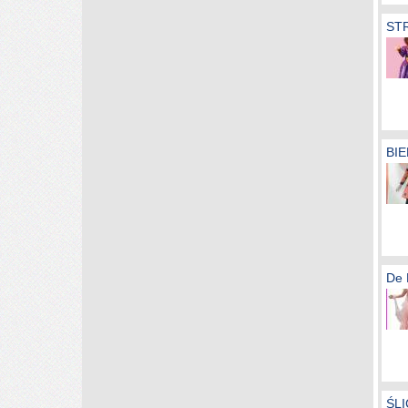
ST
BIE
De
ŚLI