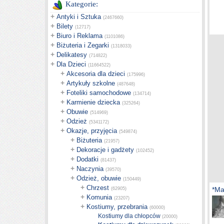
Kategorie:
+
Antyki i Sztuka
(2467660)
+
Bilety
(12717)
+
Biuro i Reklama
(1101086)
+
Biżuteria i Zegarki
(1318033)
+
Delikatesy
(714822)
+
Dla Dzieci
(11664522)
+
Akcesoria dla dzieci
(175996)
+
Artykuły szkolne
(487648)
+
Foteliki samochodowe
(134714)
+
Karmienie dziecka
(325264)
+
Obuwie
(514969)
+
Odzież
(5341172)
+
Okazje, przyjęcia
(549874)
+
Biżuteria
(21957)
+
Dekoracje i gadżety
(102452)
+
Dodatki
(81437)
+
Naczynia
(39570)
+
Odzież, obuwie
(150449)
+
Chrzest
*Ma
(62905)
+
Komunia
(23207)
+
Kostiumy, przebrania
(60000)
Kostiumy dla chłopców
(20000)