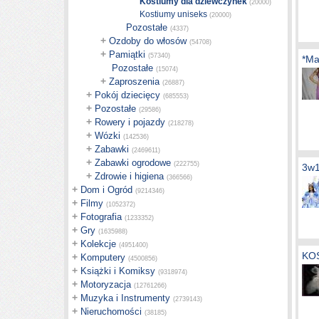
Kostiumy dla dziewczynek
(20000)
Kostiumy uniseks
(20000)
Pozostałe
(4337)
+
Ozdoby do włosów
(54708)
+
Pamiątki
(57340)
*Ma
Pozostałe
(15074)
+
Zaproszenia
(26887)
+
Pokój dziecięcy
(685553)
+
Pozostałe
(29586)
+
Rowery i pojazdy
(218278)
+
Wózki
(142536)
+
Zabawki
(2469611)
+
Zabawki ogrodowe
(222755)
3w
+
Zdrowie i higiena
(366566)
+
Dom i Ogród
(9214346)
+
Filmy
(1052372)
+
Fotografia
(1233352)
+
Gry
(1635988)
+
Kolekcje
(4951400)
KO
+
Komputery
(4500856)
+
Książki i Komiksy
(9318974)
+
Motoryzacja
(12761266)
+
Muzyka i Instrumenty
(2739143)
+
Nieruchomości
(38185)