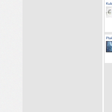
Kub
Pla