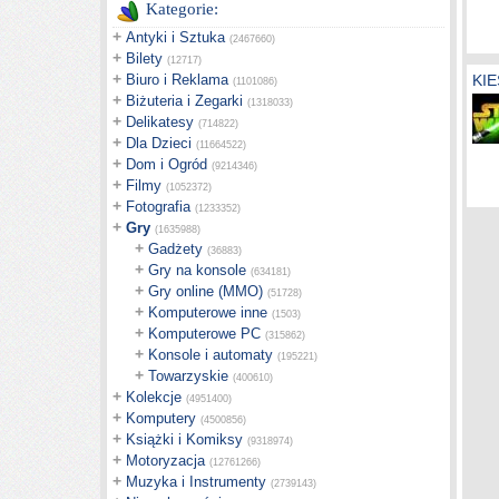
Kategorie:
+
Antyki i Sztuka
(2467660)
+
Bilety
(12717)
+
Biuro i Reklama
KI
(1101086)
+
Biżuteria i Zegarki
(1318033)
+
Delikatesy
(714822)
+
Dla Dzieci
(11664522)
+
Dom i Ogród
(9214346)
+
Filmy
(1052372)
+
Fotografia
(1233352)
+
Gry
(1635988)
+
Gadżety
(36883)
+
Gry na konsole
(634181)
+
Gry online (MMO)
(51728)
+
Komputerowe inne
(1503)
+
Komputerowe PC
(315862)
+
Konsole i automaty
(195221)
+
Towarzyskie
(400610)
+
Kolekcje
(4951400)
+
Komputery
(4500856)
+
Książki i Komiksy
(9318974)
+
Motoryzacja
(12761266)
+
Muzyka i Instrumenty
(2739143)