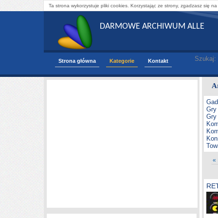
Ta strona wykorzystuje pliki cookies. Korzystając ze strony, zgadzasz się na
DARMOWE ARCHIWUM ALLE
Szukaj:
Strona główna
Kategorie
Kontakt
A
Gad
Gry
Gry
Kom
Kom
Kon
Tow
«
RET