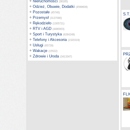
+
Nieruchomości
(38185)
+
Odzież, Obuwie, Dodatki
(4599609)
+
Pozostałe
(45740)
S.T
+
Przemysł
(3137090)
+
Rękodzieło
(1305721)
+
RTV i AGD
(4480003)
+
Sport i Turystyka
(6284249)
+
Telefony i Akcesoria
(2320319)
+
Usługi
(65729)
+
Wakacje
(15522)
PRZ
+
Zdrowie i Uroda
(3413347)
FLI