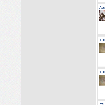
Ass
TH
TH
ATL