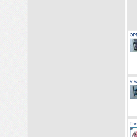
OP
VIV
Thr