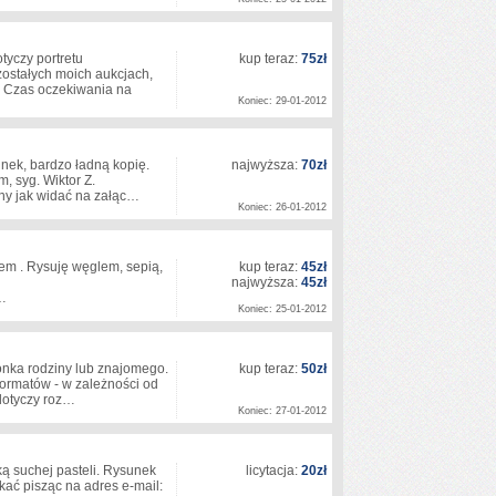
otyczy portretu
kup teraz:
75zł
ostałych moich aukcjach,
. Czas oczekiwania na
Koniec: 29-01-2012
nek, bardzo ładną kopię.
najwyższa:
70zł
, syg. Wiktor Z.
dny jak widać na załąc…
Koniec: 26-01-2012
em . Rysuję węglem, sepią,
kup teraz:
45zł
najwyższa:
45zł
..…
Koniec: 25-01-2012
onka rodziny lub znajomego.
kup teraz:
50zł
formatów - w zależności od
 dotyczy roz…
Koniec: 27-01-2012
ą suchej pasteli. Rysunek
licytacja:
20zł
ać pisząc na adres e-mail: