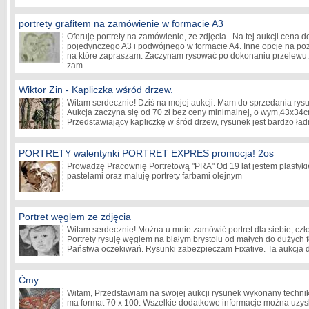
portrety grafitem na zamówienie w formacie A3
Oferuję portrety na zamówienie, ze zdjęcia . Na tej aukcji cena d
pojedynczego A3 i podwójnego w formacie A4. Inne opcje na poz
na które zapraszam. Zaczynam rysować po dokonaniu przelewu
zam…
Wiktor Zin - Kapliczka wśród drzew.
Witam serdecznie! Dziś na mojej aukcji. Mam do sprzedania rysu
Aukcja zaczyna się od 70 zł bez ceny minimalnej, o wym,43x34cm
Przedstawiający kapliczkę w śród drzew, rysunek jest bardzo ła
PORTRETY walentynki PORTRET EXPRES promocja! 2os
Prowadzę Pracownię Portretową "PRA" Od 19 lat jestem plastyki
pastelami oraz maluję portrety farbami olejnym
.................................................................................................................
Portret węglem ze zdjęcia
Witam serdecznie! Można u mnie zamówić portret dla siebie, czł
Portrety rysuję węglem na białym brystolu od małych do dużych 
Państwa oczekiwań. Rysunki zabezpieczam Fixative. Ta aukcja
Ćmy
Witam, Przedstawiam na swojej aukcji rysunek wykonany technik
ma format 70 x 100. Wszelkie dodatkowe informacje można uzysk