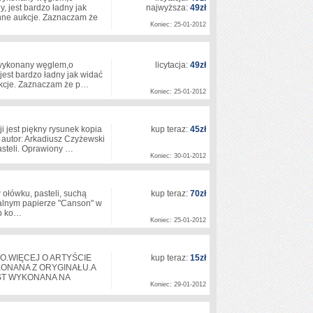
, jest bardzo ładny jak
najwyższa:
49zł
nne aukcje. Zaznaczam że
Koniec: 25-01-2012
 wykonany węglem,o
licytacja:
49zł
jest bardzo ładny jak widać
ukcje. Zaznaczam że p…
Koniec: 25-01-2012
jest piękny rysunek kopia
kup teraz:
45zł
autor: Arkadiusz Czyżewski
pasteli. Oprawiony …
Koniec: 30-01-2012
 ołówku, pasteli, suchą
kup teraz:
70zł
jonalnym papierze "Canson" w
lub ko…
Koniec: 25-01-2012
O.WIĘCEJ O ARTYŚCIE
kup teraz:
15zł
KONANA Z ORYGINAŁU.A
EST WYKONANA NA
Koniec: 29-01-2012