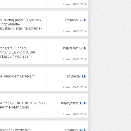
Koniec: 28-01-2012
ą suchej pasteli. Rysunek
licytacja:
20zł
http://marta-
zyskać pisząc na adres e-
Koniec: 28-01-2012
onatem Fundacji
kup teraz:
80zł
o POMOC DLA PIOTRUSIA
od każdym względem
Koniec: 25-01-2012
e, ołówkiem i krętkami.
licytacja:
1zł
Koniec: 25-01-2012
ARYŻA (ŁUK TRIUMFALNY)
najwyższa:
10zł
IARY RAMY 59/49
Koniec: 29-01-2012
 wykonany węglem,o
licytacja:
49zł