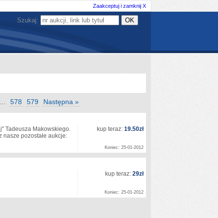
Zaakceptuj i zamknij X
Szukaj:
578
579
Następna »
…
cej" Tadeusza Makowskiego.
kup teraz:
19.50zł
z nasze pozostałe aukcje:
Koniec: 25-01-2012
kup teraz:
29zł
Koniec: 25-01-2012