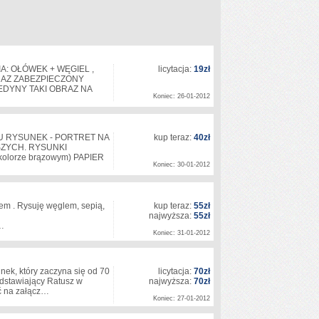
: OŁÓWEK + WĘGIEL ,
licytacja:
19zł
RAZ ZABEZPIECZONY
EDYNY TAKI OBRAZ NA
Koniec: 26-01-2012
U RYSUNEK - PORTRET NA
kup teraz:
40zł
SZYCH. RYSUNKI
kolorze brązowym) PAPIER
Koniec: 30-01-2012
em . Rysuję węglem, sepią,
kup teraz:
55zł
najwyższa:
55zł
..…
Koniec: 31-01-2012
nek, który zaczyna się od 70
licytacja:
70zł
edstawiający Ratusz w
najwyższa:
70zł
ać na załącz…
Koniec: 27-01-2012