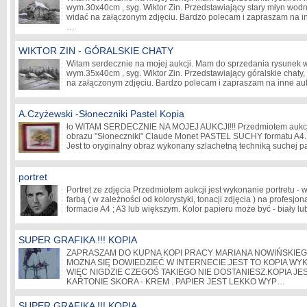
wym.30x40cm , syg. Wiktor Zin. Przedstawiający stary młyn wodny
widać na załączonym zdjęciu. Bardzo polecam i zapraszam na i
…
WIKTOR ZIN - GÓRALSKIE CHATY
Witam serdecznie na mojej aukcji. Mam do sprzedania rysunek
wym.35x40cm , syg. Wiktor Zin. Przedstawiający góralskie chaty, 
na załączonym zdjęciu. Bardzo polecam i zapraszam na inne a
A.Czyżewski -Słoneczniki Pastel Kopia
ło WITAM SERDECZNIE NA MOJEJ AUKCJI!!! Przedmiotem aukcji 
obrazu "Słoneczniki" Claude Monet PASTEL SUCHY formatu A4. 
Jest to oryginalny obraz wykonany szlachetną techniką suchej 
portret
Portret ze zdjęcia Przedmiotem aukcji jest wykonanie portretu - w
farbą ( w zależności od kolorystyki, tonacji zdjęcia ) na profes
formacie A4 ; A3 lub większym. Kolor papieru może być - biały 
SUPER GRAFIKA !!! KOPIA
ZAPRASZAM DO KUPNA KOPI PRACY MARIANA NOWIŃSKIEG
MOŻNA SIĘ DOWIEDZIEĆ W INTERNECIE.JEST TO KOPIA WY
WIĘC NIGDZIE CZEGOŚ TAKIEGO NIE DOSTANIESZ.KOPIA J
KARTONIE SKORA - KREM . PAPIER JEST LEKKO WYP…
SUPER GRAFIKA !!! KOPIA