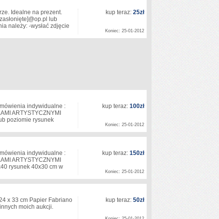
ze. Idealne na prezent.
kup teraz:
25zł
[zasłonięte]
@op.pl lub
a należy: -wysłać zdjęcie
Koniec: 25-01-2012
wienia indywidualne :
kup teraz:
100zł
EDKAMI ARTYSTYCZNYMI
lub poziomie rysunek
Koniec: 25-01-2012
wienia indywidualne :
kup teraz:
150zł
EDKAMI ARTYSTYCZNYMI
0x40 rysunek 40x30 cm w
Koniec: 25-01-2012
 24 x 33 cm Papier Fabriano
kup teraz:
50zł
innych moich aukcji.
Koniec: 25-01-2012