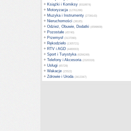
+
Książki i Komiksy
(9318974)
+
Motoryzacja
(12761266)
+
Muzyka i Instrumenty
(2739143)
+
Nieruchomości
(38185)
+
Odzież, Obuwie, Dodatki
(4599609)
+
Pozostałe
(45740)
+
Przemysł
(3137090)
+
Rękodzieło
(1305721)
+
RTV i AGD
(4480003)
+
Sport i Turystyka
(6284249)
+
Telefony i Akcesoria
(2320319)
+
Usługi
(65729)
+
Wakacje
(15522)
+
Zdrowie i Uroda
(3413347)