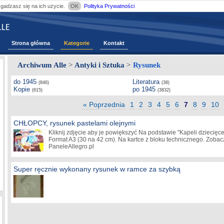
zgadzasz się na ich użycie.
OK
Polityka Prywatności
LE
Strona główna
Kategorie
Kontakt
Archiwum Alle
>
Antyki i Sztuka
>
Rysunek
do 1945
Literatura
(846)
(38)
Kopie
po 1945
(615)
(3832)
« Poprzednia
1
2
3
4
5
6
7
8
9
10
CHŁOPCY, rysunek pastelami olejnymi
Kliknij zdjęcie aby je powiększyć Na podstawie "Kapeli dziecię
Format A3 (30 na 42 cm). Na kartce z bloku technicznego. Zobac
PaneleAllegro.pl
Super ręcznie wykonany rysunek w ramce za szybką