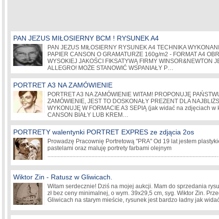
PAN JEZUS MIŁOSIERNY BCM ! RYSUNEK A4
PAN JEZUS MIŁOSIERNY RYSUNEK A4 TECHNIKA WYKONANIA
PAPIER CANSON O GRAMATURZE 160g/m2 - FORMAT A4 OB
WYSOKIEJ JAKOŚCI FIKSATYWĄ FIRMY WINSOR&NEWTON J
ALLEGRO! MOŻE STANOWIĆ WSPANIAŁY P…
PORTRET A3 NA ZAMÓWIENIE
PORTRET A3 NA ZAMÓWIENIE WITAM! PROPONUJĘ PAŃSTW
ZAMÓWIENIE, JEST TO DOSKONAŁY PREZENT DLA NAJBLIŻ
WYKONUJĘ W FORMACIE A3 SEPIĄ (jak widać na zdjęciach w 
CANSON BIAŁY LUB KREM…
PORTRETY walentynki PORTRET EXPRES ze zdjącia 2os
Prowadzę Pracownię Portretową "PRA" Od 19 lat jestem plastyki
pastelami oraz maluję portrety farbami olejnym
.................................................................................................................
Wiktor Zin - Ratusz w Gliwicach.
Witam serdecznie! Dziś na mojej aukcji. Mam do sprzedania rysu
zł bez ceny minimalnej, o wym. 39x29,5 cm, syg. Wiktor Zin. Prz
Gliwicach na starym mieście, rysunek jest bardzo ładny jak wid