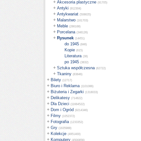
+
Akcesoria plastyczne
(91705)
+
Antyki
(912304)
+
Antykwariat
(508635)
+
Malarstwo
(161703)
+
Meble
(286168)
+
Porcelana
(346126)
+
Rysunek
(14451)
do 1945
(846)
Kopie
(615)
Literatura
(38)
po 1945
(3832)
+
Sztuka współczesna
(62722)
+
Tkaniny
(83846)
+
Bilety
(12717)
+
Biuro i Reklama
(1101086)
+
Biżuteria i Zegarki
(1318033)
+
Delikatesy
(714822)
+
Dla Dzieci
(11664522)
+
Dom i Ogród
(9214346)
+
Filmy
(1052372)
+
Fotografia
(1233352)
+
Gry
(1635988)
+
Kolekcje
(4951400)
+
Komputery
(4500856)