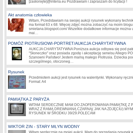
[zasłonięte]
@interia.eu Pozdrawiam i zapraszam do licytacji !
Akt anatomia człowieka
Witam, Przedstawiam na swojej aukcji rysunek wykonany technik
ma format 63 x 68. Więcej zdjęć można zobaczyć na moim blogu: 
smietana.blogspot.com/ Wszelkie dodatkowe informacje można u
mai…
POMÓŻ PIOTRUSIOWI-PORTRET/AUKCJA CHARYTATYWNA
AUKCJA CHARYTATYWNA Poniższa aukcja odbywa się pod patr
"Słoneczko" oraz posiada zgodę i akceptację serwisu Allegr
Szanowni Państwo! Jestem mamą małego Piotrusia. Dziecka p
szczególnego, otoczoneg…
Rysunek
Przedmiotem aukcji jest rysunek na walentynki. Wykonany ręczni
Format: A4
PAMIĄTKA Z PARYŻA
WITAM SERDECZNIE MAM DO ZAOFEROWANIA PAMIĄTKĘ Z P
WRAZ Z RAMĄ DREWNIANĄ CZARNĄ( JAK NA ZDJĘCIU).WYM
RYSUNEK W ŚRODKU 39/29.POLECAM
WIKTOR ZIN - STARY MŁYN WODNY
Witam serdecznie na mojej aukcji. Mam do sprzedania rysunek