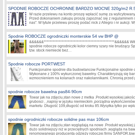
SPODNIE ROBOCZE OCHRONNE BARDZO MOCNE 320g/m2 R.
W razie przelewu na konto proszę wpłacić sumę za wylicytowany 
Przed dokonaniem zakupu proszę zapoznać się z regulaminem 
nas". W tytule przelewu proszę podać nick z Allegro i nr aukcji
Spodnie ROBOCZE ogrodniczki monterskie 54 vw BHP @
&&&&&&***********************************************&&&&&& Wi
spodnie robocze ogrodniczki kolor ciemny szary nie brudzący S
tzw. stock niemiecki bez…
Spodnie robocze PORTWEST
Funkcjonalne spodnie dla budowlancow Funkcjonalne spodnie dl
Wykonane z 100% wykurczonej bawełny. Charakteryzują się ba
wzmocnieniem na kolanach oraz nakolannikami. Chronią przed 
spodnie robocze bawelna pas84-90cm
Towar jak na zdjęciu,stan nowe z metka .Produkt wysokiej jakośc
grubosci , ,napisy w języku niemieckim ,porządna wykończeniów
marketu .Długość 109,długość od kroku 85.Wysyłka tylko po wp
spodnie ogrodniczki robocze solidne pas max 106cm
Towar jak na zdjęciu,stan wyglądają na nowe .Produkt wysokiej ja
dużo solidniejszy niż w przeciętnych spodniach ,wygląda na baw
renomowanego producenta odzieży roboczej firmy SANFOR,to