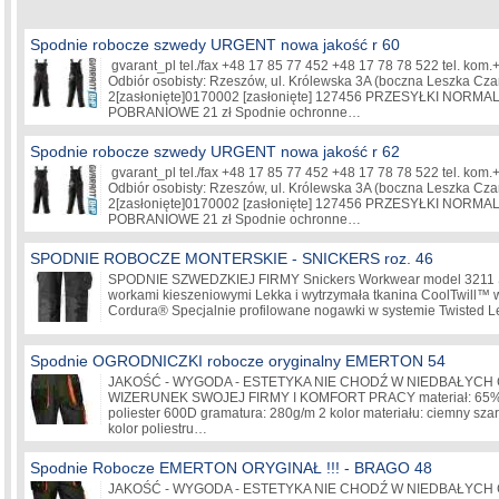
Spodnie robocze szwedy URGENT nowa jakość r 60
gvarant_pl tel./fax +48 17 85 77 452 +48 17 78 78 522 tel. kom
Odbiór osobisty: Rzeszów, ul. Królewska 3A (boczna Leszka Cz
2
[zasłonięte]
0170002
[zasłonięte]
127456 PRZESYŁKI NORMALN
POBRANIOWE 21 zł Spodnie ochronne…
Spodnie robocze szwedy URGENT nowa jakość r 62
gvarant_pl tel./fax +48 17 85 77 452 +48 17 78 78 522 tel. kom
Odbiór osobisty: Rzeszów, ul. Królewska 3A (boczna Leszka Cz
2
[zasłonięte]
0170002
[zasłonięte]
127456 PRZESYŁKI NORMALN
POBRANIOWE 21 zł Spodnie ochronne…
SPODNIE ROBOCZE MONTERSKIE - SNICKERS roz. 46
SPODNIE SZWEDZKIEJ FIRMY Snickers Workwear model 3211 S
workami kieszeniowymi Lekka i wytrzymała tkanina CoolTwill™
Cordura® Specjalnie profilowane nogawki w systemie Twisted
Spodnie OGRODNICZKI robocze oryginalny EMERTON 54
JAKOŚĆ - WYGODA - ESTETYKA NIE CHODŹ W NIEDBAŁYCH
WIZERUNEK SWOJEJ FIRMY I KOMFORT PRACY materiał: 65% po
poliester 600D gramatura: 280g/m 2 kolor materiału: ciemny sz
kolor poliestru…
Spodnie Robocze EMERTON ORYGINAŁ !!! - BRAGO 48
JAKOŚĆ - WYGODA - ESTETYKA NIE CHODŹ W NIEDBAŁYCH