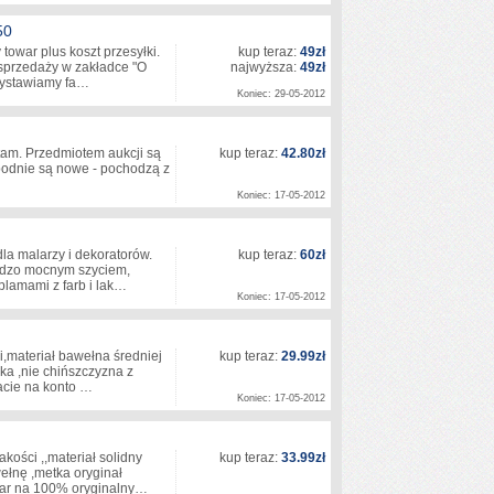
50
towar plus koszt przesyłki.
kup teraz:
49zł
sprzedaży w zakładce "O
najwyższa:
49zł
. Wystawiamy fa…
Koniec: 29-05-2012
tam. Przedmiotem aukcji są
kup teraz:
42.80zł
podnie są nowe - pochodzą z
Koniec: 17-05-2012
a malarzy i dekoratorów.
kup teraz:
60zł
rdzo mocnym szyciem,
plamami z farb i lak…
Koniec: 17-05-2012
i,materiał bawełna średniej
kup teraz:
29.99zł
ka ,nie chińszczyzna z
łacie na konto …
Koniec: 17-05-2012
kości ,,materiał solidny
kup teraz:
33.99zł
ełnę ,metka oryginał
war na 100% oryginalny…