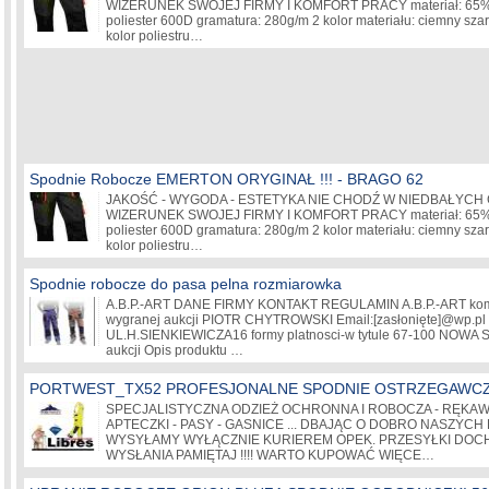
WIZERUNEK SWOJEJ FIRMY I KOMFORT PRACY materiał: 65% po
poliester 600D gramatura: 280g/m 2 kolor materiału: ciemny sz
kolor poliestru…
Spodnie Robocze EMERTON ORYGINAŁ !!! - BRAGO 62
JAKOŚĆ - WYGODA - ESTETYKA NIE CHODŹ W NIEDBAŁYCH
WIZERUNEK SWOJEJ FIRMY I KOMFORT PRACY materiał: 65% po
poliester 600D gramatura: 280g/m 2 kolor materiału: ciemny sz
kolor poliestru…
Spodnie robocze do pasa pelna rozmiarowka
A.B.P.-ART DANE FIRMY KONTAKT REGULAMIN A.B.P.-ART ko
wygranej aukcji PIOTR CHYTROWSKI Email:
[zasłonięte]
@wp.pl 
UL.H.SIENKIEWICZA16 formy platnosci-w tytule 67-100 NOWA SOL
aukcji Opis produktu …
PORTWEST_TX52 PROFESJONALNE SPODNIE OSTRZEGAWC
SPECJALISTYCZNA ODZIEŻ OCHRONNA I ROBOCZA - RĘKAWIC
APTECZKI - PASY - GASNICE ... DBAJĄC O DOBRO NASZYC
WYSYŁAMY WYŁĄCZNIE KURIEREM OPEK. PRZESYŁKI DOCH
WYSŁANIA PAMIĘTAJ !!!! WARTO KUPOWAĆ WIĘCE…