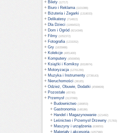
+
Bilety
(12717)
+
Biuro i Reklama
(1101086)
+
Biżuteria i Zegarki
(1318033)
+
Delikatesy
(714822)
+
Dla Dzieci
(11664522)
+
Dom i Ogród
(9214346)
+
Filmy
(1052372)
+
Fotografia
(1233352)
+
Gry
(1635988)
+
Kolekcje
(4951400)
+
Komputery
(4500856)
+
Książki i Komiksy
(9318974)
+
Motoryzacja
(12761266)
+
Muzyka i Instrumenty
(2739143)
+
Nieruchomości
(38185)
+
Odzież, Obuwie, Dodatki
(4599609)
+
Pozostałe
(45740)
+
Przemysł
(3137090)
+
Budownictwo
(190853)
+
Gastronomia
(148186)
+
Handel i Magazynowanie
(121492)
+
Leśnictwo i Przemysł Drzewny
(71783)
+
Maszyny i urządzenia
(638850)
+
Materiały i akcesoria
(1057580)