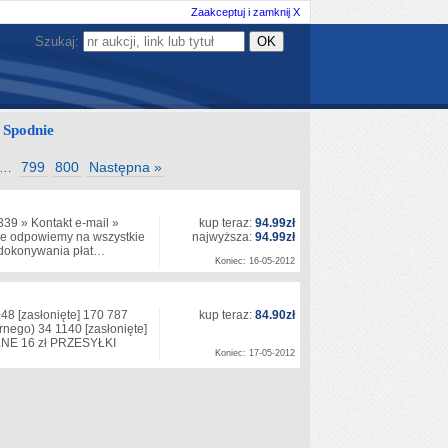
Zaakceptuj i zamknij X
Szukaj:
Spodnie
799
800
Następna »
…
339 » Kontakt e-mail »
kup teraz:
94.99zł
e odpowiemy na wszystkie
najwyższa:
94.99zł
by dokonywania płat…
Koniec: 16-05-2012
.+48
[zasłonięte]
170 787
kup teraz:
84.90zł
arnego) 34 1140
[zasłonięte]
E 16 zł PRZESYŁKI
Koniec: 17-05-2012