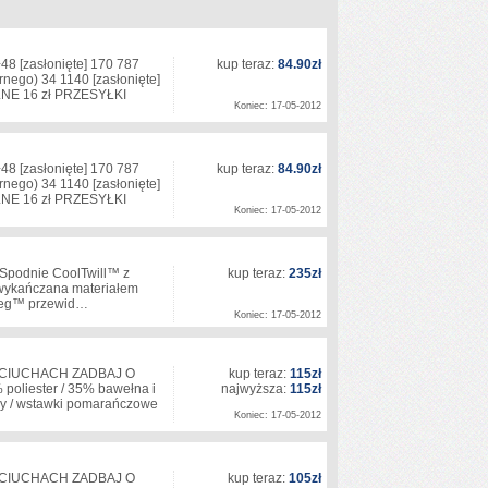
.+48
[zasłonięte]
170 787
kup teraz:
84.90zł
arnego) 34 1140
[zasłonięte]
E 16 zł PRZESYŁKI
Koniec: 17-05-2012
.+48
[zasłonięte]
170 787
kup teraz:
84.90zł
arnego) 34 1140
[zasłonięte]
E 16 zł PRZESYŁKI
Koniec: 17-05-2012
podnie CoolTwill™ z
kup teraz:
235zł
 wykańczana materiałem
 Leg™ przewid…
Koniec: 17-05-2012
 CIUCHACH ZADBAJ O
kup teraz:
115zł
liester / 35% bawełna i
najwyższa:
115zł
ary / wstawki pomarańczowe
Koniec: 17-05-2012
 CIUCHACH ZADBAJ O
kup teraz:
105zł