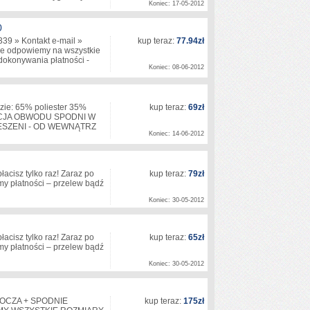
Koniec: 17-05-2012
0
339 » Kontakt e-mail »
kup teraz:
77.94zł
e odpowiemy na wszystkie
 dokonywania płatności -
Koniec: 08-06-2012
ie: 65% poliester 35%
kup teraz:
69zł
GULACJA OBWODU SPODNI W
IESZENI - OD WEWNĄTRZ
Koniec: 14-06-2012
acisz tylko raz! Zaraz po
kup teraz:
79zł
my płatności – przelew bądź
Koniec: 30-05-2012
acisz tylko raz! Zaraz po
kup teraz:
65zł
my płatności – przelew bądź
Koniec: 30-05-2012
OBOCZA + SPODNIE
kup teraz:
175zł