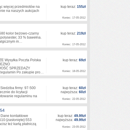
ąc więcej przedmiotów na
kup teraz:
155zł
cznie na naszych aukcjach
Koniec: 17-05-2012
1580 kolor beżowo-czarny
kup teraz:
219zł
polysester, 33 % bawełna.
wralgicznym m…
Koniec: 17-05-2012
Wysyłka Poczta Polska
kup teraz:
69zł
NIEZNO
WOŚĆ SPRZEDAŻY
Koniec: 18-05-2012
Regulamin Po zakupie pro…
Siedziba firmy: 97-500
kup teraz:
60zł
znie do licytacji
najwyższa:
60zł
eptowanie regulaminu na
Koniec: 22-05-2012
54
Dane kontaktowe
kup teraz:
49.99zł
510-
[zasłonięte]
-553
najwyższa:
49.99zł
isz też kartą płatniczą
Koniec: 23-05-2012