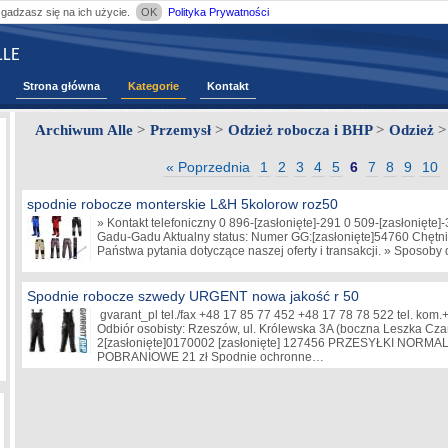
zgadzasz się na ich użycie.
OK
Polityka Prywatności
LE
Strona główna
Kategorie
Kontakt
Archiwum Alle
>
Przemysł
>
Odzież robocza i BHP
>
Odzież
>
« Poprzednia
1
2
3
4
5
6
7
8
9
10
spodnie robocze monterskie L&H 5kolorow roz50
» Kontakt telefoniczny 0 896-
[zasłonięte]
-291 0 509-
[zasłonięte]
-
Gadu-Gadu Aktualny status: Numer GG:
[zasłonięte]
54760 Chętni
Państwa pytania dotyczące naszej oferty i transakcji. » Sposo
Spodnie robocze szwedy URGENT nowa jakość r 50
gvarant_pl tel./fax +48 17 85 77 452 +48 17 78 78 522 tel. kom
Odbiór osobisty: Rzeszów, ul. Królewska 3A (boczna Leszka Cz
2
[zasłonięte]
0170002
[zasłonięte]
127456 PRZESYŁKI NORMALN
POBRANIOWE 21 zł Spodnie ochronne…