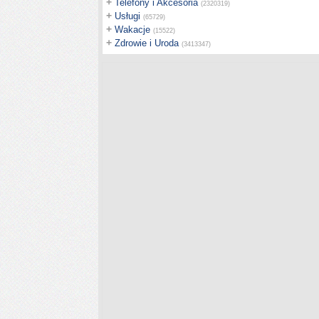
+
Telefony i Akcesoria
(2320319)
+
Usługi
(65729)
+
Wakacje
(15522)
+
Zdrowie i Uroda
(3413347)