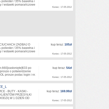
liester / 35% bawełna i
ary / wstawki pomarańczowe
Koniec: 17-05-2012
 CIUCHACH ZADBAJ O
kup teraz:
105zł
liester / 35% bawełna i
ary / wstawki pomarańczowe
Koniec: 17-05-2012
m.660
[zasłonięte]
633 po
kup teraz:
54zł
prosze o potwierdzenie
 prosze podac login i nr.
Koniec: 17-05-2012
ZE_L
E - BUTY - KASKI -
kup teraz:
169.99zł
H KLIENTÓW PRZESYŁKI
ODZĄ W 1 DZIEŃ OD
Koniec: 17-05-2012