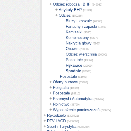
+
Odzież robocza i BHP
(246082)
+
Artykuły BHP
(81199)
+
Odzież
(150286)
Bluzy i koszule
(20000)
Fartuchy i zapaski
(12497)
Kamizelki
(9385)
Kombinezony
(8377)
Nakrycia głowy
(6960)
Obuwie
(20000)
Odzież wierzchnia
(20000)
Pozostałe
(13067)
Rękawice
(20000)
Spodnie
(20000)
Pozostałe
(14597)
+
Oferty hurtowe
(65884)
+
Poligrafia
(10207)
+
Pozostałe
(88716)
+
Przemysł i Automatyka
(213767)
+
Rolnictwo
(33760)
+
Wyposażenie pomieszczeń
(249927)
+
Rękodzieło
(1305721)
+
RTV i AGD
(4480003)
+
Sport i Turystyka
(6284249)