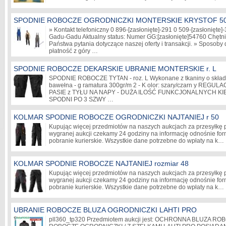
SPODNIE ROBOCZE OGRODNICZKI MONTERSKIE KRYSTOF 5
» Kontakt telefoniczny 0 896-
[zasłonięte]
-291 0 509-
[zasłonięte]
-
Gadu-Gadu Aktualny status: Numer GG:
[zasłonięte]
54760 Chętni
Państwa pytania dotyczące naszej oferty i transakcji. » Sposoby
płatność z góry …
SPODNIE ROBOCZE DEKARSKIE UBRANIE MONTERSKIE r. L
SPODNIE ROBOCZE TYTAN - roz. L Wykonane z tkaniny o składz
bawełna - g ramatura 300gr/m 2 - K olor: szary/czarn y RE
PASIE z TYŁU NA NAPY - DUŻA ILOŚĆ FUNKCJONALNYCH K
SPODNI PO 3 SZWY …
KOLMAR SPODNIE ROBOCZE OGRODNICZKI NAJTANIEJ r 50
Kupując więcej przedmiotów na naszych aukcjach za przesyłkę pł
wygranej aukcji czekamy 24 godziny na informację odnośnie for
pobranie kurierskie. Wszystkie dane potrzebne do wpłaty na k…
KOLMAR SPODNIE ROBOCZE NAJTANIEJ rozmiar 48
Kupując więcej przedmiotów na naszych aukcjach za przesyłkę pł
wygranej aukcji czekamy 24 godziny na informację odnośnie for
pobranie kurierskie. Wszystkie dane potrzebne do wpłaty na k…
UBRANIE ROBOCZE BLUZA OGRODNICZKI LAHTI PRO
pll360_tp320 Przedmiotem aukcji jest: OCHRONNA BLUZA R