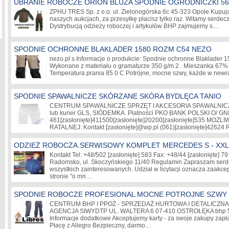
UBRANIE ROBOCZE ORION BLUZA SPODNIE OGRODNICZKI 56
ZPHU TRES Sp. z o.o. ul. Zielonogórska 6c 45-323 Opole Kupuj
naszych aukcjach, za przesyłkę płacisz tylko raz. Witamy serde
Dystrybucją odzieży roboczej i artykułów BHP zajmujemy s…
SPODNIE OCHRONNE BLAKLADER 1580 ROZM C54 NEZO
nezo.pl s Informacje o produkcie: Spodnie ochronne Blaklader 
Wykonane z materiału o gramaturze 350 g/m 2 . Mieszanka 67% 
Temperatura prania 85 0 C Potrójne, mocne szwy, każde w ne
SPODNIE SPAWALNICZE SKÓRZANE SKÓRA BYDLĘCA TANIO
CENTRUM SPAWALNICZE SPRZĘT I AKCESORIA SPAWALNICZE 
lub kurier GLS, SIÓDEMKA. Płatności PKO BANK POLSKI O/ G
461
[zasłonięte]
411500
[zasłonięte]
20200
[zasłonięte]
535 MOŻLI
RATALNEJ: Kontakt
[zasłonięte]
@wp.pl (061)
[zasłonięte]
42624 
ODZIEŻ ROBOCZA.SERWISOWY KOMPLET MERCEDES S - XXL
Kontakt Tel: +48/502
[zasłonięte]
583 Fax: +48/44
[zasłonięte]
79 
Radomsko, ul. Skoczyńskiego 11/40 Regulamin Zapraszam serdec
wszystkich zainteresowanych. Udział w licytacji oznacza zaakc
stronie "o mn…
SPODNIE ROBOCZE PROFESIONAL MOCNE POTROJNE SZWY 
CENTRUM BHP I PPOŻ - SPRZEDAŻ HURTOWA I DETALICZNA 
AGENCJA SIWYDTP UL. WALTERA 6 07-410 OSTROŁĘKA bhp 
Informacje dodatkowe Akceptujemy karty - za swoje zakupy zapłac
Płacę z Allegro Bezpieczny, darmo…