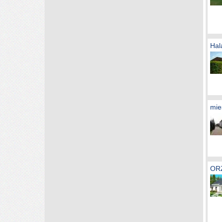
Hal
mie
OR