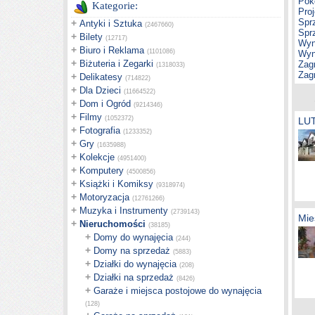
Pok
Kategorie:
Pro
Spr
+
Antyki i Sztuka
(2467660)
Spr
+
Bilety
(12717)
Wyn
+
Biuro i Reklama
(1101086)
Wyn
+
Biżuteria i Zegarki
Zag
(1318033)
Zag
+
Delikatesy
(714822)
+
Dla Dzieci
(11664522)
+
Dom i Ogród
(9214346)
+
Filmy
(1052372)
LU
+
Fotografia
(1233352)
+
Gry
(1635988)
+
Kolekcje
(4951400)
+
Komputery
(4500856)
+
Książki i Komiksy
(9318974)
+
Motoryzacja
(12761266)
+
Muzyka i Instrumenty
(2739143)
Mie
+
Nieruchomości
(38185)
+
Domy do wynajęcia
(244)
+
Domy na sprzedaż
(5883)
+
Działki do wynajęcia
(208)
+
Działki na sprzedaż
(8426)
+
Garaże i miejsca postojowe do wynajęcia
(128)