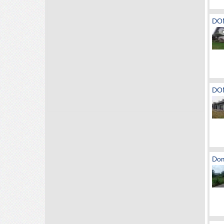
DOM
DO
Dom