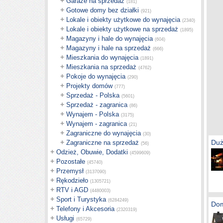
+
Garaże na sprzedaż
(181)
+
Gotowe domy bez działki
(921)
+
Lokale i obiekty użytkowe do wynajęcia
(2340)
+
Lokale i obiekty użytkowe na sprzedaż
(1895)
+
Magazyny i hale do wynajęcia
(604)
+
Magazyny i hale na sprzedaż
(666)
+
Mieszkania do wynajęcia
(1891)
+
Mieszkania na sprzedaż
(4762)
+
Pokoje do wynajęcia
(290)
+
Projekty domów
(777)
+
Sprzedaż - Polska
(5601)
+
Sprzedaż - zagranica
(86)
+
Wynajem - Polska
(3175)
+
Wynajem - zagranica
(21)
+
Zagraniczne do wynajęcia
(30)
+
Duż
Zagraniczne na sprzedaż
(56)
+
Odzież, Obuwie, Dodatki
(4599609)
+
Pozostałe
(45740)
+
Przemysł
(3137090)
+
Rękodzieło
(1305721)
+
RTV i AGD
(4480003)
+
Sport i Turystyka
(6284249)
Dom
+
Telefony i Akcesoria
(2320319)
+
Usługi
(65729)