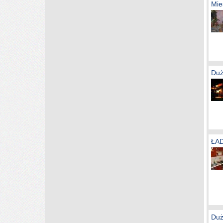
Mie
Duż
ŁA
Duż