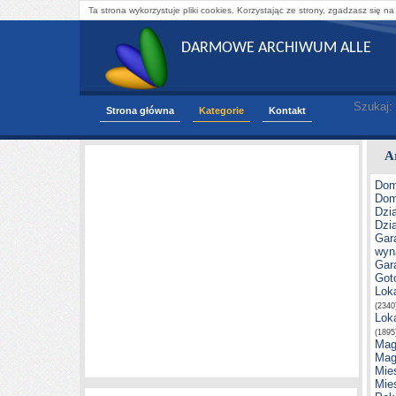
Ta strona wykorzystuje pliki cookies. Korzystając ze strony, zgadzasz się na
DARMOWE ARCHIWUM ALLE
Szukaj:
Strona główna
Kategorie
Kontakt
A
Dom
Dom
Dzia
Dzia
Gar
wyn
Gar
Got
Lok
(2340
Lok
(1895
Mag
Mag
Mie
Mie