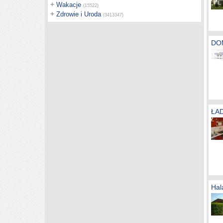
+
Wakacje
(15522)
+
Zdrowie i Uroda
(3413347)
DO
ŁA
Hal