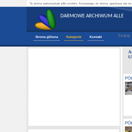
Ta strona wykorzystuje pliki cookies. Korzystając ze strony, zgadzasz się na
DARMOWE ARCHIWUM ALLE
Szukaj:
Strona główna
Kategorie
Kontakt
A
U
PÓ
PÓ