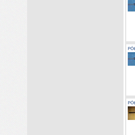
PÓ
PÓ