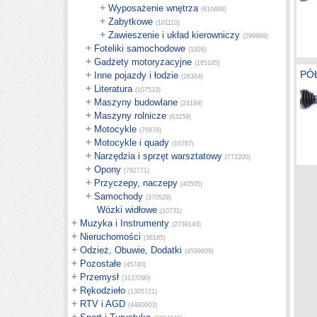
+
Wyposażenie wnętrza
(610488)
+
Zabytkowe
(101110)
+
Zawieszenie i układ kierowniczy
(299999)
+
Foteliki samochodowe
(1926)
+
Gadżety motoryzacyjne
(185185)
PÓ
+
Inne pojazdy i łodzie
(26364)
+
Literatura
(107533)
+
Maszyny budowlane
(24169)
+
Maszyny rolnicze
(63259)
+
Motocykle
(76878)
+
Motocykle i quady
(10787)
+
Narzędzia i sprzęt warsztatowy
(773200)
+
Opony
(782771)
+
Przyczepy, naczepy
(40505)
+
Samochody
(370528)
Wózki widłowe
(10731)
+
Muzyka i Instrumenty
(2739143)
+
Nieruchomości
(38185)
+
Odzież, Obuwie, Dodatki
(4599609)
+
Pozostałe
(45740)
+
Przemysł
(3137090)
+
Rękodzieło
(1305721)
+
RTV i AGD
(4480003)