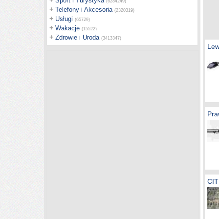
+
Sport i Turystyka
(6284249)
+
Telefony i Akcesoria
(2320319)
+
Usługi
(65729)
+
Wakacje
(15522)
+
Zdrowie i Uroda
(3413347)
Lew
Pra
CI