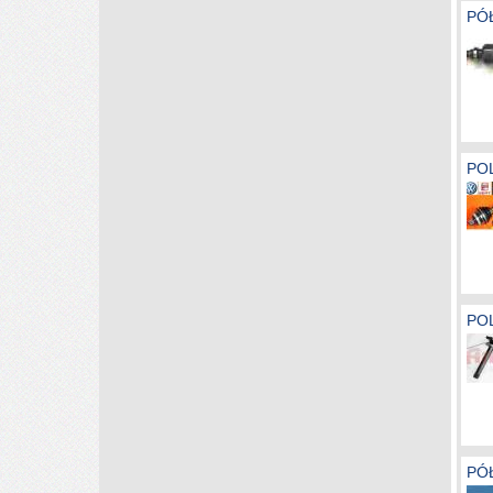
PÓŁ
PO
PO
PÓ