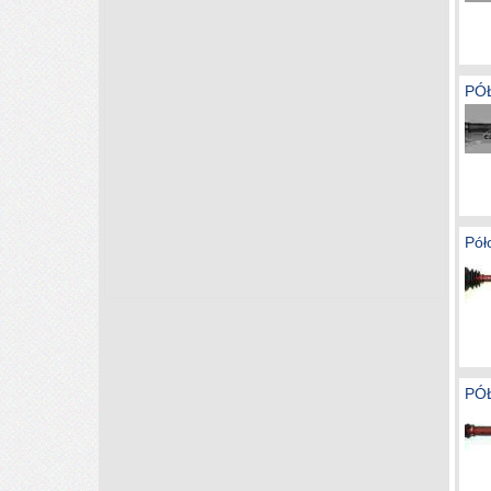
PÓ
Pół
PÓŁ