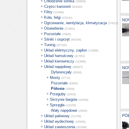
+
Chłodzenie silnika
(328828)
+
Części karoserii
(916025)
+
Filtry
(122466)
+
Koła, felgi
(476241)
NO
+
Ogrzewanie, wentylacja, klimatyzacja
(374523)
+
Oświetlenie
(273653)
+
Pozostałe
(70945)
+
Silniki i osprzęt
(693764)
+
Tuning
(357180)
+
Układ elektryczny, zapłon
(719698)
+
Układ hamulcowy
(417653)
+
Układ kierowniczy
(123888)
+
Układ napędowy
NO
(380627)
Dyferencjały
(20000)
+
Mosty
(37712)
Pozostałe
(20000)
Półosie
(20000)
+
Przeguby
(20003)
+
Skrzynie biegów
(110654)
+
Sprzęgła
(132258)
Wały napędowe
(20000)
PÓ
+
Układ paliwowy
(213758)
+
Układ wydechowy
(100000)
+
Układ zawieszenia
(301998)