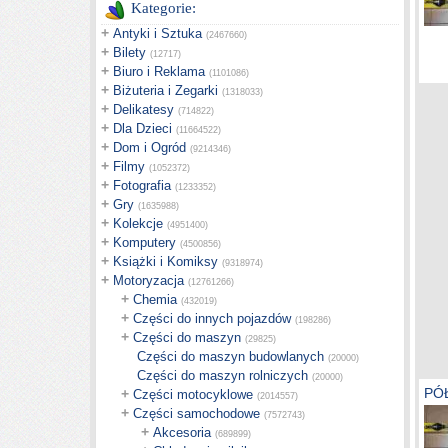
Kategorie:
+
Antyki i Sztuka
(2467660)
+
Bilety
(12717)
+
Biuro i Reklama
(1101086)
+
Biżuteria i Zegarki
(1318033)
+
Delikatesy
(714822)
+
Dla Dzieci
(11664522)
+
Dom i Ogród
(9214346)
+
Filmy
(1052372)
+
Fotografia
(1233352)
+
Gry
(1635988)
+
Kolekcje
(4951400)
+
Komputery
(4500856)
+
Książki i Komiksy
(9318974)
+
Motoryzacja
(12761266)
+
Chemia
(432019)
+
Części do innych pojazdów
(198286)
+
Części do maszyn
(29825)
Części do maszyn budowlanych
(20000)
Części do maszyn rolniczych
(20000)
PÓ
+
Części motocyklowe
(2014557)
+
Części samochodowe
(7572743)
+
Akcesoria
(689899)