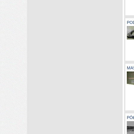
POD
MAS
PÓ