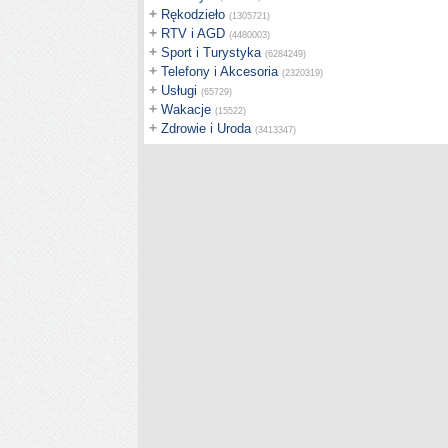
+
Rękodzieło
(1305721)
+
RTV i AGD
(4480003)
+
Sport i Turystyka
(6284249)
+
Telefony i Akcesoria
(2320319)
+
Usługi
(65729)
+
Wakacje
(15522)
+
Zdrowie i Uroda
(3413347)