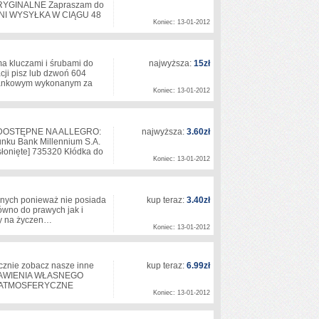
YGINALNE Zapraszam do
7 DNI WYSYŁKA W CIĄGU 48
Koniec: 13-01-2012
 kluczami i śrubami do
najwyższa:
15zł
cji pisz lub dzwoń 604
 bankowym wykonanym za
Koniec: 13-01-2012
DOSTĘPNE NA ALLEGRO:
najwyższa:
3.60zł
nku Bank Millennium S.A.
słonięte]
735320 Kłódka do
Koniec: 13-01-2012
znych ponieważ nie posiada
kup teraz:
3.40zł
ówno do prawych jak i
czy na życzen…
Koniec: 13-01-2012
ecznie zobacz nasze inne
kup teraz:
6.99zł
STAWIENIA WŁASNEGO
 ATMOSFERYCZNE
Koniec: 13-01-2012