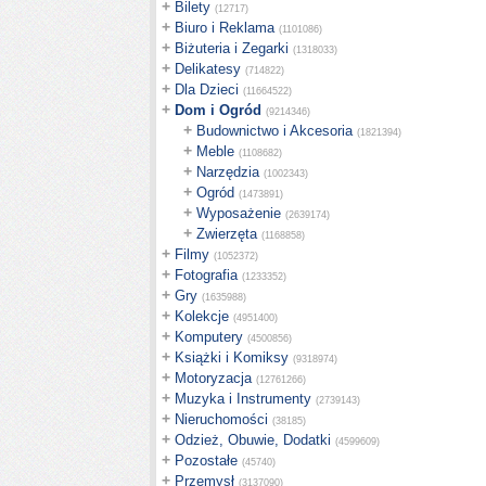
+
Bilety
(12717)
+
Biuro i Reklama
(1101086)
+
Biżuteria i Zegarki
(1318033)
+
Delikatesy
(714822)
+
Dla Dzieci
(11664522)
+
Dom i Ogród
(9214346)
+
Budownictwo i Akcesoria
(1821394)
+
Meble
(1108682)
+
Narzędzia
(1002343)
+
Ogród
(1473891)
+
Wyposażenie
(2639174)
+
Zwierzęta
(1168858)
+
Filmy
(1052372)
+
Fotografia
(1233352)
+
Gry
(1635988)
+
Kolekcje
(4951400)
+
Komputery
(4500856)
+
Książki i Komiksy
(9318974)
+
Motoryzacja
(12761266)
+
Muzyka i Instrumenty
(2739143)
+
Nieruchomości
(38185)
+
Odzież, Obuwie, Dodatki
(4599609)
+
Pozostałe
(45740)
+
Przemysł
(3137090)