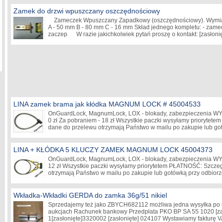
Zamek do drzwi wpuszczany oszczędnościowy
Zameczek Wpuszczany Zapadkowy (oszczędnościowy). Wymiar
A - 50 mm B - 80 mm C - 16 mm Skład jednego kompletu: - zam
zaczep W razie jakichkolwiek pytań proszę o kontakt:
[zasłoni
LINA zamek brama jak kłódka MAGNUM LOCK # 45004533
OnGuardLock, MagnumLock, LOX - blokady, zabezpieczenia WY
0 zł Za pobraniem - 18 zł Wszystkie paczki wysyłamy prioryte
dane do przelewu otrzymają Państwo w mailu po zakupie lub 
LINA + KŁÓDKA 5 KLUCZY ZAMEK MAGNUM LOCK 45004373
OnGuardLock, MagnumLock, LOX - blokady, zabezpieczenia WY
12 zł Wszystkie paczki wysyłamy priorytetem PŁATNOŚĆ: Szcz
otrzymają Państwo w mailu po zakupie lub gotówką przy odb
Wkładka-Wkładki GERDA do zamka 36g/51 nikiel
Sprzedajemy też jako ZBYCH682112 możliwa jedna wysyłka po u
aukcjach Rachunek bankowy Przedpłata PKO BP SA 55 1020
[z
1
[zasłonięte]
3320002
[zasłonięte]
024107 Wystawiamy fakturę V