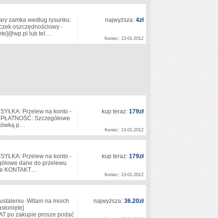
y zamka według rysunku:
najwyższa:
4zł
eczek oszczędnościowy -
ęte]
@wp.pl lub tel.…
Koniec: 13-01-2012
SYŁKA: Przelew na konto -
kup teraz:
179zł
tem PŁATNOŚĆ: Szczegółowe
gotówką p…
Koniec: 13-01-2012
SYŁKA: Przelew na konto -
kup teraz:
179zł
egółowe dane do przelewu
iorze KONTAKT…
Koniec: 13-01-2012
staleniu. Witam na moich
najwyższa:
36.20zł
asłonięte]
AT po zakupie prosze podać