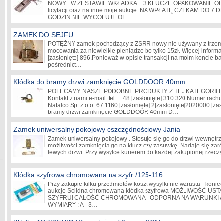
NOWY . W ZESTAWIE WKŁADKA + 3 KLUCZE OPAKOWANIE OR
licytacji oraz na inne moje aukcje. NA WPŁATĘ CZEKAM DO 
GODZIN NIE WYCOFUJE OF…
ZAMEK DO SEJFU
POTĘŻNY zamek pochodzący z ZSRR nowy nie używany z trzema
mocowania za niewielkie pieniądze bo tylko 15zł. Więcej informa
[zasłonięte]
896.Ponieważ w opisie transakcji na moim koncie
pośrednict…
Kłódka do bramy drzwi zamknięcie GOLDDOOR 40mm
POLECAMY NASZE PODOBNE PRODUKTY Z TEJ KATEGORII 
Kontakt z nami e-mail: tel.: +48
[zasłonięte]
310 320 Numer rachu
Natalco Sp. z o.o. 67 1160
[zasłonięte]
2
[zasłonięte]
2020000
[za
bramy drzwi zamknięcie GOLDDOOR 40mm D…
Zamek uniwersalny pokojowy oszczędnościowy Jania
Zamek uniwersalny pokojowy . Stosuje się go do drzwi wewnętr
możliwości zamknięcia go na klucz czy zasuwkę. Nadaje się zar
lewych drzwi. Przy wysyłce kurierem do każdej zakupionej rze
Kłódka szyfrowa chromowana na szyfr /125-116
Przy zakupie kilku przedmiotów koszt wysyłki nie wzrasta - koni
aukcje Solidna chromowana kłódka szyfrowa MOŻLIWOŚĆ U
SZYFRU! CAŁOŚĆ CHROMOWANA - ODPORNA NA WARUNKI
WYMIARY : A - 3…