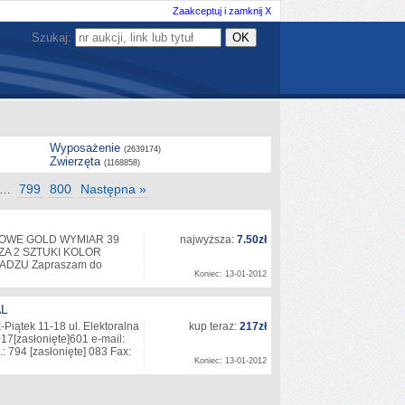
Zaakceptuj i zamknij X
Szukaj:
Wyposażenie
(2639174)
Zwierzęta
(1168858)
799
800
Następna »
…
ZWIOWE GOLD WYMIAR 39
najwyższa:
7.50zł
A 2 SZTUKI KOLOR
ADZU Zapraszam do
Koniec: 13-01-2012
AL
Piątek 11-18 ul. Elektoralna
kup teraz:
217zł
017
[zasłonięte]
601 e-mail:
.: 794
[zasłonięte]
083 Fax:
Koniec: 13-01-2012