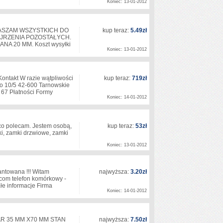
Koniec: 13-01-2012
ASZAM WSZYSTKICH DO
kup teraz:
5.49zł
EJRZENIA POZOSTAŁYCH.
A 20 MM. Koszt wysyłki
Koniec: 13-01-2012
Kontakt W razie wątpliwości
kup teraz:
719zł
o 10/5 42-600 Tarnowskie
 67 Płatności Formy
Koniec: 14-01-2012
co polecam. Jestem osobą,
kup teraz:
53zł
i, zamki drzwiowe, zamki
Koniec: 13-01-2012
towana !!! Witam
najwyższa:
3.20zł
com telefon komórkowy -
ałe informacje Firma
Koniec: 14-01-2012
IAR 35 MM X70 MM STAN
najwyższa:
7.50zł