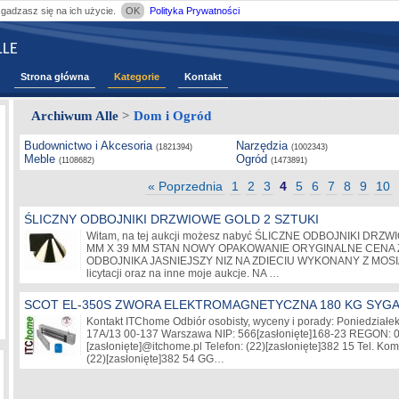
zgadzasz się na ich użycie.
OK
Polityka Prywatności
LE
Strona główna
Kategorie
Kontakt
Archiwum Alle
>
Dom i Ogród
Budownictwo i Akcesoria
Narzędzia
(1821394)
(1002343)
Meble
Ogród
(1108682)
(1473891)
« Poprzednia
1
2
3
4
5
6
7
8
9
10
ŚLICZNY ODBOJNIKI DRZWIOWE GOLD 2 SZTUKI
Witam, na tej aukcji możesz nabyć ŚLICZNE ODBOJNIKI DR
MM X 39 MM STAN NOWY OPAKOWANIE ORYGINALNE CENA Z
ODBOJNIKA JASNIEJSZY NIZ NA ZDIECIU WYKONANY Z MOSI
licytacji oraz na inne moje aukcje. NA …
SCOT EL-350S ZWORA ELEKTROMAGNETYCZNA 180 KG SYG
Kontakt ITChome Odbiór osobisty, wyceny i porady: Poniedziałek-
17A/13 00-137 Warszawa NIP: 566
[zasłonięte]
168-23 REGON: 
[zasłonięte]
@itchome.pl Telefon: (22)
[zasłonięte]
382 15 Tel. Kom
(22)
[zasłonięte]
382 54 GG…