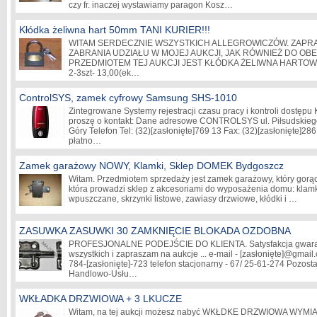
czy fr. inaczej wystawiamy paragon Kosz…
Kłódka żeliwna hart 50mm TANI KURIER!!!
WITAM SERDECZNIE WSZYSTKICH ALLEGROWICZÓW. ZAPR
ZABRANIA UDZIAŁU W MOJEJ AUKCJI, JAK RÓWNIEŻ DO OB
PRZEDMIOTEM TEJ AUKCJI JEST KŁÓDKA ŻELIWNA HARTOWAN
2-3szt- 13,00(ek…
ControlSYS, zamek cyfrowy Samsung SHS-1010
Zintegrowane Systemy rejestracji czasu pracy i kontroli dostępu 
proszę o kontakt: Dane adresowe CONTROLSYS ul. Piłsudskieg
Góry Telefon Tel: (32)
[zasłonięte]
769 13 Fax: (32)
[zasłonięte]
286
płatno…
Zamek garażowy NOWY, Klamki, Sklep DOMEK Bydgoszcz
Witam. Przedmiotem sprzedaży jest zamek garażowy, który gorą
która prowadzi sklep z akcesoriami do wyposażenia domu: klamk
wpuszczane, skrzynki listowe, zawiasy drzwiowe, kłódki i …
ZASUWKA ZASUWKI 30 ZAMKNIĘCIE BLOKADA OZDOBNA
PROFESJONALNE PODEJŚCIE DO KLIENTA. Satysfakcja gwaran
wszystkich i zapraszam na aukcje ... e-mail -
[zasłonięte]
@gmail.
784-
[zasłonięte]
-723 telefon stacjonarny - 67/ 25-61-274 Pozost
Handlowo-Usłu…
WKŁADKA DRZWIOWA + 3 LKUCZE
Witam, na tej aukcji możesz nabyć WKŁDKE DRZWIOWA WYM