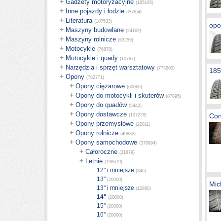
+
Gadżety motoryzacyjne
(185185)
+
Inne pojazdy i łodzie
(26364)
+
Literatura
(107533)
opo
+
Maszyny budowlane
(24169)
+
Maszyny rolnicze
(63259)
+
Motocykle
(76878)
+
Motocykle i quady
(10787)
+
Narzędzia i sprzęt warsztatowy
(773200)
185
+
Opony
(782771)
+
Opony ciężarowe
(60066)
+
Opony do motocykli i skuterów
(87895)
+
Opony do quadów
(5442)
+
Opony dostawcze
Con
(107228)
+
Opony przemysłowe
(22811)
+
Opony rolnicze
(40832)
+
Opony samochodowe
(378994)
+
Całoroczne
(31879)
+
Letnie
(198679)
12" i mniejsze
(346)
13"
(20000)
Mic
13" i mniejsze
(12880)
14"
(20000)
15"
(20000)
16"
(20000)