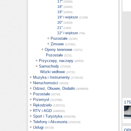
17"
(20000)
18"
(20000)
19"
(20000)
19" i większe
(13196)
20"
(10043)
21"
(1420)
22" i większe
(794)
+
Pozostałe
(11345)
+
Zimowe
(137091)
+
Opony terenowe
(74371)
Pozostałe
(5132)
+
Przyczepy, naczepy
(40505)
+
Samochody
(370528)
Wózki widłowe
(10731)
+
Muzyka i Instrumenty
(2739143)
+
Nieruchomości
(38185)
+
Odzież, Obuwie, Dodatki
(4599609)
+
Pozostałe
(45740)
+
Przemysł
(3137090)
175
+
Rękodzieło
(1305721)
+
RTV i AGD
(4480003)
+
Sport i Turystyka
(6284249)
+
Telefony i Akcesoria
(2320319)
+
Usługi
(65729)
OP