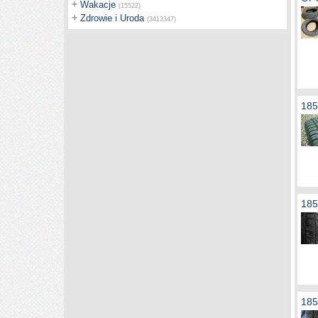
+
Wakacje
(15522)
+
Zdrowie i Uroda
(3413347)
18
185
185