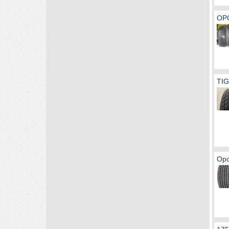
OPO
TIG
Opo