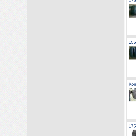
175
155
Kom
175