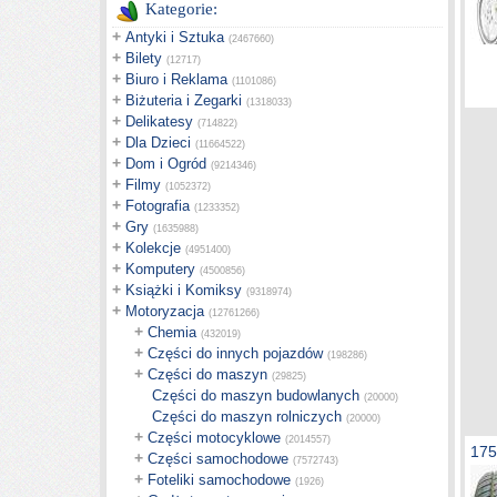
Kategorie:
+
Antyki i Sztuka
(2467660)
+
Bilety
(12717)
+
Biuro i Reklama
(1101086)
+
Biżuteria i Zegarki
(1318033)
+
Delikatesy
(714822)
+
Dla Dzieci
(11664522)
+
Dom i Ogród
(9214346)
+
Filmy
(1052372)
+
Fotografia
(1233352)
+
Gry
(1635988)
+
Kolekcje
(4951400)
+
Komputery
(4500856)
+
Książki i Komiksy
(9318974)
+
Motoryzacja
(12761266)
+
Chemia
(432019)
+
Części do innych pojazdów
(198286)
+
Części do maszyn
(29825)
Części do maszyn budowlanych
(20000)
Części do maszyn rolniczych
(20000)
+
Części motocyklowe
(2014557)
175
+
Części samochodowe
(7572743)
+
Foteliki samochodowe
(1926)