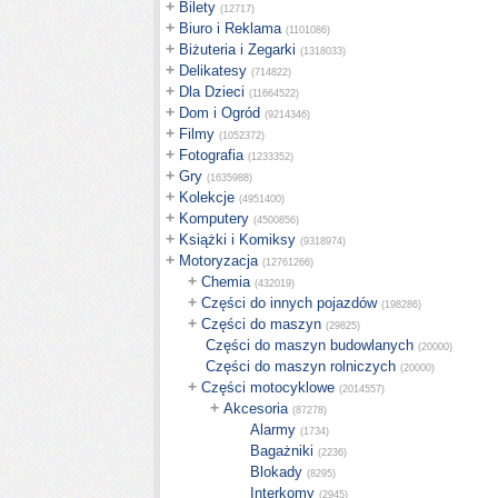
+
Bilety
(12717)
+
Biuro i Reklama
(1101086)
+
Biżuteria i Zegarki
(1318033)
+
Delikatesy
(714822)
+
Dla Dzieci
(11664522)
+
Dom i Ogród
(9214346)
+
Filmy
(1052372)
+
Fotografia
(1233352)
+
Gry
(1635988)
+
Kolekcje
(4951400)
+
Komputery
(4500856)
+
Książki i Komiksy
(9318974)
+
Motoryzacja
(12761266)
+
Chemia
(432019)
+
Części do innych pojazdów
(198286)
+
Części do maszyn
(29825)
Części do maszyn budowlanych
(20000)
Części do maszyn rolniczych
(20000)
+
Części motocyklowe
(2014557)
+
Akcesoria
(87278)
Alarmy
(1734)
Bagażniki
(2236)
Blokady
(8295)
Interkomy
(2945)