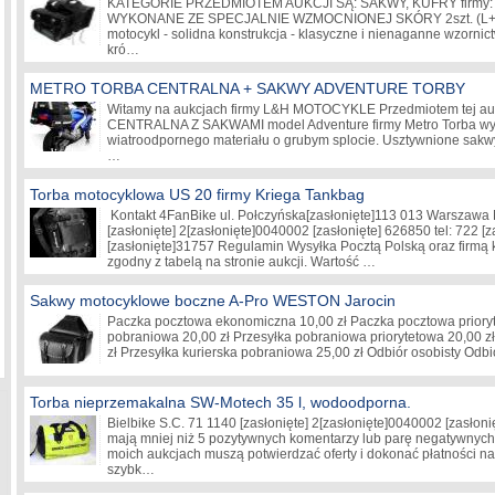
KATEGORIE PRZEDMIOTEM AUKCJI SĄ: SAKWY, KUFRY firmy:
WYKONANE ZE SPECJALNIE WZMOCNIONEJ SKÓRY 2szt. (L+P)
motocykl - solidna konstrukcja - klasyczne i nienaganne wzornic
kró…
METRO TORBA CENTRALNA + SAKWY ADVENTURE TORBY
Witamy na aukcjach firmy L&H MOTOCYKLE Przedmiotem tej auk
CENTRALNA Z SAKWAMI model Adventure firmy Metro Torba wyk
wiatroodpornego materiału o grubym splocie. Usztywnione sakwy
…
Torba motocyklowa US 20 firmy Kriega Tankbag
Kontakt 4FanBike ul. Połczyńska
[zasłonięte]
113 013 Warszawa N
[zasłonięte]
2
[zasłonięte]
0040002
[zasłonięte]
626850 tel: 722
[z
[zasłonięte]
31757 Regulamin Wysyłka Pocztą Polską oraz firmą k
zgodny z tabelą na stronie aukcji. Wartość …
Sakwy motocyklowe boczne A-Pro WESTON Jarocin
Paczka pocztowa ekonomiczna 10,00 zł Paczka pocztowa prioryt
pobraniowa 20,00 zł Przesyłka pobraniowa priorytetowa 20,00 zł
zł Przesyłka kurierska pobraniowa 25,00 zł Odbiór osobisty Odb
Torba nieprzemakalna SW-Motech 35 l, wodoodporna.
Bielbike S.C. 71 1140
[zasłonięte]
2
[zasłonięte]
0040002
[zasłoni
mają mniej niż 5 pozytywnych komentarzy lub parę negatywnych, 
moich aukcjach muszą potwierdzać oferty i dokonać płatności na 
szybk…