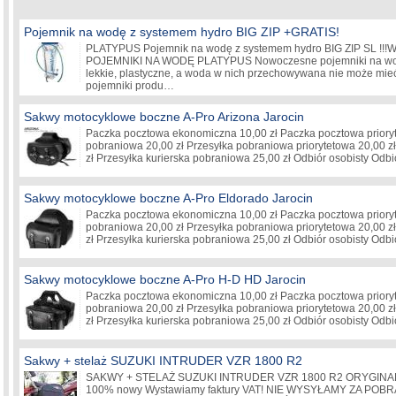
Pojemnik na wodę z systemem hydro BIG ZIP +GRATIS!
PLATYPUS Pojemnik na wodę z systemem hydro BIG ZIP SL !!!
POJEMNIKI NA WODĘ PLATYPUS Nowoczesne pojemniki na wod
lekkie, plastyczne, a woda w nich przechowywana nie może mieć
pojemniki produ…
Sakwy motocyklowe boczne A-Pro Arizona Jarocin
Paczka pocztowa ekonomiczna 10,00 zł Paczka pocztowa prioryt
pobraniowa 20,00 zł Przesyłka pobraniowa priorytetowa 20,00 zł
zł Przesyłka kurierska pobraniowa 25,00 zł Odbiór osobisty Odb
Sakwy motocyklowe boczne A-Pro Eldorado Jarocin
Paczka pocztowa ekonomiczna 10,00 zł Paczka pocztowa prioryt
pobraniowa 20,00 zł Przesyłka pobraniowa priorytetowa 20,00 zł
zł Przesyłka kurierska pobraniowa 25,00 zł Odbiór osobisty Odb
Sakwy motocyklowe boczne A-Pro H-D HD Jarocin
Paczka pocztowa ekonomiczna 10,00 zł Paczka pocztowa prioryt
pobraniowa 20,00 zł Przesyłka pobraniowa priorytetowa 20,00 zł
zł Przesyłka kurierska pobraniowa 25,00 zł Odbiór osobisty Odb
Sakwy + stelaż SUZUKI INTRUDER VZR 1800 R2
SAKWY + STELAŻ SUZUKI INTRUDER VZR 1800 R2 ORYGINA
100% nowy Wystawiamy faktury VAT! NIE WYSYŁAMY ZA POB