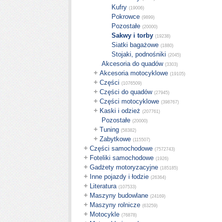
Kufry
(19006)
Pokrowce
(9899)
Pozostałe
(20000)
Sakwy i torby
(19238)
Siatki bagażowe
(1880)
Stojaki, podnośniki
(2045)
Akcesoria do quadów
(3303)
+
Akcesoria motocyklowe
(19105)
+
Części
(1076509)
+
Części do quadów
(27945)
+
Części motocyklowe
(398767)
+
Kaski i odzież
(207761)
Pozostałe
(20000)
+
Tuning
(58382)
+
Zabytkowe
(115507)
+
Części samochodowe
(7572743)
+
Foteliki samochodowe
(1926)
+
Gadżety motoryzacyjne
(185185)
+
Inne pojazdy i łodzie
(26364)
+
Literatura
(107533)
+
Maszyny budowlane
(24169)
+
Maszyny rolnicze
(63259)
+
Motocykle
(76878)