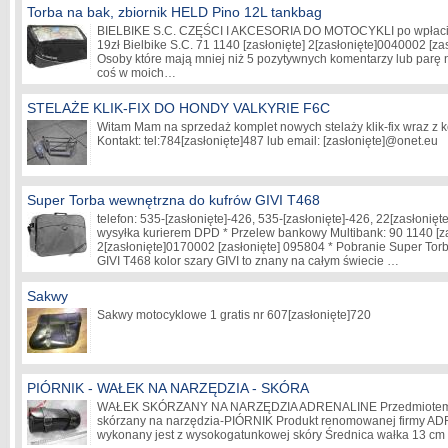
Torba na bak, zbiornik HELD Pino 12L tankbag
BIELBIKE S.C. CZĘŚCI I AKCESORIA DO MOTOCYKLI po wpłacie:
19zł Bielbike S.C. 71 1140
[zasłonięte]
2
[zasłonięte]
0040002
[za
Osoby które mają mniej niż 5 pozytywnych komentarzy lub parę 
coś w moich…
STELAŻE KLIK-FIX DO HONDY VALKYRIE F6C
Witam Mam na sprzedaż komplet nowych stelaży klik-fix wraz z
Kontakt: tel:784
[zasłonięte]
487 lub email:
[zasłonięte]
@onet.eu
Super Torba wewnętrzna do kufrów GIVI T468
telefon: 535-
[zasłonięte]
-426, 535-
[zasłonięte]
-426, 22
[zasłonięte
wysyłka kurierem DPD * Przelew bankowy Multibank: 90 1140
[z
2
[zasłonięte]
0170002
[zasłonięte]
095804 * Pobranie Super Tor
GIVI T468 kolor szary GIVI to znany na całym świecie …
Sakwy
Sakwy motocyklowe 1 gratis nr 607
[zasłonięte]
720
PIÓRNIK - WAŁEK NA NARZĘDZIA - SKÓRA
WAŁEK SKÓRZANY NA NARZĘDZIA ADRENALINE Przedmiotem lic
skórzany na narzędzia-PIÓRNIK Produkt renomowanej firmy A
wykonany jest z wysokogatunkowej skóry Średnica wałka 13 c