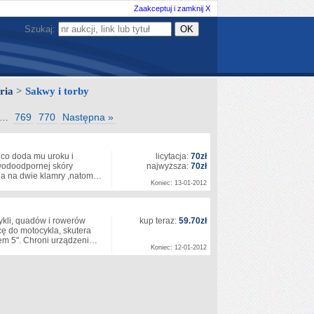
Zaakceptuj i zamknij X
Szukaj:
ria
>
Sakwy i torby
769
770
Następna »
…
o doda mu uroku i
licytacja:
70zł
wodoodpornej skóry
najwyższa:
70zł
na na dwie klamry ,natom…
Koniec: 13-01-2012
kli, quadów i rowerów
kup teraz:
59.70zł
ę do motocykla, skutera
zem 5". Chroni urządzeni…
Koniec: 12-01-2012