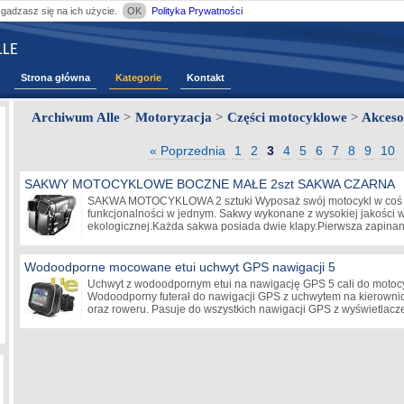
zgadzasz się na ich użycie.
OK
Polityka Prywatności
LE
Strona główna
Kategorie
Kontakt
Archiwum Alle
>
Motoryzacja
>
Części motocyklowe
>
Akceso
« Poprzednia
1
2
3
4
5
6
7
8
9
10
SAKWY MOTOCYKLOWE BOCZNE MAŁE 2szt SAKWA CZARNA
SAKWA MOTOCYKLOWA 2 sztuki Wyposaż swój motocykl w coś c
funkcjonalności w jednym. Sakwy wykonane z wysokiej jakości 
ekologicznej.Każda sakwa posiada dwie klapy.Pierwsza zapina
Wodoodporne mocowane etui uchwyt GPS nawigacji 5
Uchwyt z wodoodpornym etui na nawigację GPS 5 cali do motocy
Wodoodporny futerał do nawigacji GPS z uchwytem na kierownic
oraz roweru. Pasuje do wszystkich nawigacji GPS z wyświetlac