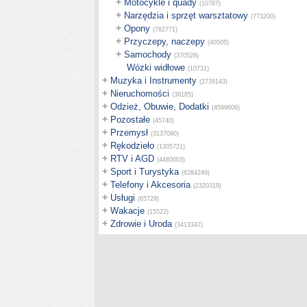
+
Motocykle i quady
(10787)
+
Narzędzia i sprzęt warsztatowy
(773200)
+
Opony
(782771)
+
Przyczepy, naczepy
(40505)
+
Samochody
(370528)
Wózki widłowe
(10731)
+
Muzyka i Instrumenty
(2739143)
+
Nieruchomości
(38185)
+
Odzież, Obuwie, Dodatki
(4599609)
+
Pozostałe
(45740)
+
Przemysł
(3137090)
+
Rękodzieło
(1305721)
+
RTV i AGD
(4480003)
+
Sport i Turystyka
(6284249)
+
Telefony i Akcesoria
(2320319)
+
Usługi
(65729)
+
Wakacje
(15522)
+
Zdrowie i Uroda
(3413347)