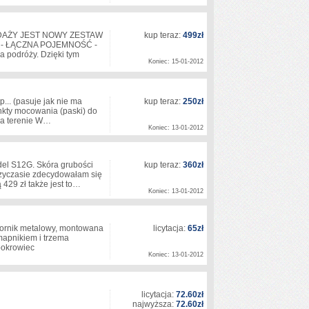
DAŻY JEST NOWY ZESTAW
kup teraz:
499zł
 - ŁĄCZNA POJEMNOŚĆ -
a podróży. Dzięki tym
Koniec: 15-01-2012
... (pasuje jak nie ma
kup teraz:
250zł
nkty mocowania (paski) do
 na terenie W…
Koniec: 13-01-2012
del S12G. Skóra grubości
kup teraz:
360zł
zyczasie zdecydowałam się
429 zł także jest to…
Koniec: 13-01-2012
iornik metalowy, montowana
licytacja:
65zł
apnikiem i trzema
pokrowiec
Koniec: 13-01-2012
licytacja:
72.60zł
najwyższa:
72.60zł