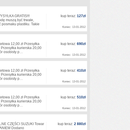
WYSYŁKA GRATIS!!!
kup teraz:
127zł
ę muszą być trwałe,
 posmaku plastiku. Takie
Koniec: 13-01-2012
etowa 12,00 zł Przesyłka
kup teraz:
690zł
 Przesyłka kurierska 20,00
iór osobisty p…
Koniec: 13-01-2012
etowa 12,00 zł Przesyłka
kup teraz:
410zł
 Przesyłka kurierska 20,00
iór osobisty p…
Koniec: 13-01-2012
etowa 12,00 zł Przesyłka
kup teraz:
510zł
 Przesyłka kurierska 20,00
iór osobisty p…
Koniec: 13-01-2012
LNE CZĘŚCI SUZUKI Towar
kup teraz:
2 880zł
RANIEM Dodano