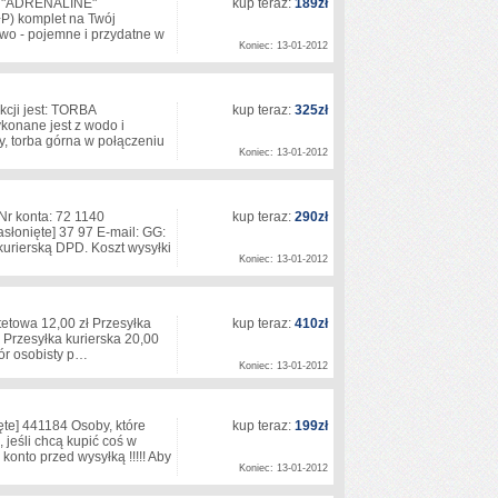
 "ADRENALINE"
kup teraz:
189zł
 komplet na Twój
two - pojemne i przydatne w
Koniec: 13-01-2012
cji jest: TORBA
kup teraz:
325zł
onane jest z wodo i
, torba górna w połączeniu
Koniec: 13-01-2012
r konta: 72 1140
kup teraz:
290zł
asłonięte]
37 97 E-mail: GG:
urierską DPD. Koszt wysyłki
Koniec: 13-01-2012
etowa 12,00 zł Przesyłka
kup teraz:
410zł
 Przesyłka kurierska 20,00
iór osobisty p…
Koniec: 13-01-2012
ęte]
441184 Osoby, które
kup teraz:
199zł
jeśli chcą kupić coś w
konto przed wysyłką !!!!! Aby
Koniec: 13-01-2012