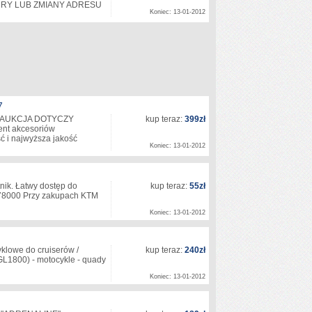
URY LUB ZMIANY ADRESU
Koniec: 13-01-2012
7
 (AUKCJA DOTYCZY
kup teraz:
399zł
ent akcesoriów
 i najwyższa jakość
Koniec: 13-01-2012
ik. Łatwy dostęp do
kup teraz:
55zł
78000 Przy zakupach KTM
Koniec: 13-01-2012
klowe do cruiserów /
kup teraz:
240zł
GL1800) - motocykle - quady
…
Koniec: 13-01-2012