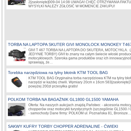
2
[zasłonięte]
009-04 14:08 UWAGA! CHĘĆ OTRZYMANIA FAKT
WYSYŁKI NALEŻY ZGŁOSIĆ W MOMENCIE ZAKUPU!
TORBA NA LAPTOPA SKUTER GIVI MONOLOCK MONOKEY T46
GIVI T 467 TORBA NA LAPTOPA DO SKUTERA, MOTOCYKLA.
JEDYNIE TORBY) GIVI to znany na całym świecie włoski produc
motocyklowych. Szeroka gama produktów oraz ich innowacyjność
sprawiają, że…
Torebka narzędziowa na tylny błotnik KTM TOOL BAG
KTM TOOL BAG Oryginalna torba narzędziowa KTM na tylny błotn
narzędzi w każdej chwili. Wymiary 20cm x 16cm 583
[zasłonięte]
powyżej 200zł przesyłka gratis!
POLKOM TORBA NA BAGAŻNIK GL1800 GL1500 YAMAHA
Oferta: Na naszych aukcjach znajdą Państwo: - akcesoria motocy
chopperów oraz motocykli turystycznych (szczególnie GL1500 / 
- samochody Dane firmy: POLKOM ul. Poznańska 81, Bronisze
SAKWY KUFRY TORBY CHOPPER ADRENALINE - ĆWIEKI