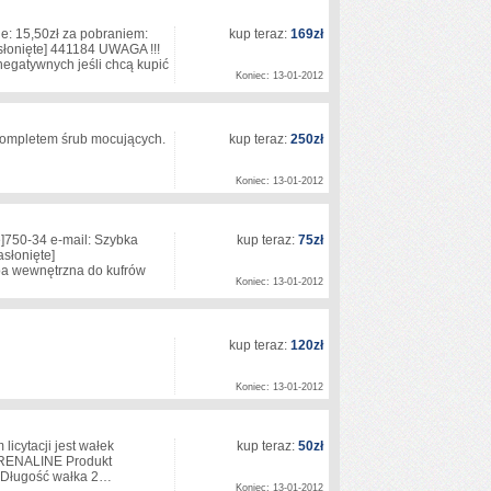
 15,50zł za pobraniem:
kup teraz:
169zł
słonięte]
441184 UWAGA !!!
negatywnych jeśli chcą kupić
Koniec: 13-01-2012
 kompletem śrub mocujących.
kup teraz:
250zł
Koniec: 13-01-2012
]
750-34 e-mail: Szybka
kup teraz:
75zł
asłonięte]
ba wewnętrzna do kufrów
Koniec: 13-01-2012
kup teraz:
120zł
Koniec: 13-01-2012
ytacji jest wałek
kup teraz:
50zł
DRENALINE Produkt
m Długość wałka 2…
Koniec: 13-01-2012