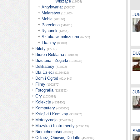
Wiszące
(18604)
+
Antykwariat
(508635)
+
Malarstwo
(161703)
JUB
+
Meble
(286168)
+
Porcelana
(346126)
+
Rysunek
(14451)
+
Sztuka współczesna
(62722)
+
Tkaniny
(83846)
+
Bilety
(12717)
DU
+
Biuro i Reklama
(1101086)
+
Biżuteria i Zegarki
(1318033)
+
Delikatesy
(714822)
+
Dla Dzieci
(11664522)
+
Dom i Ogród
(9214346)
+
Filmy
(1052372)
+
Fotografia
(1233352)
JUN
+
Gry
(1635988)
+
Kolekcje
(4951400)
+
Komputery
(4500856)
+
Książki i Komiksy
(9318974)
+
Motoryzacja
(12761266)
+
Muzyka i Instrumenty
(2739143)
SMI
+
Nieruchomości
(38185)
+
Odzież, Obuwie, Dodatki
(4599609)