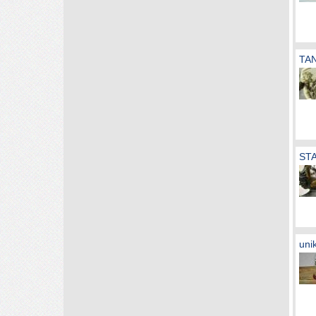
TA
ST
uni