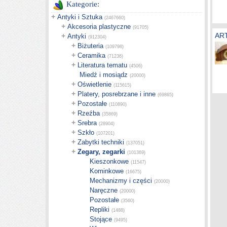
Kategorie:
+
Antyki i Sztuka
(2467660)
+
Akcesoria plastyczne
(91705)
AR
+
Antyki
(912304)
+
Biżuteria
(109798)
+
Ceramika
(71236)
+
Literatura tematu
(4506)
Miedź i mosiądz
(20000)
+
Oświetlenie
(115615)
+
Platery, posrebrzane i inne
(69865)
+
Pozostałe
(110890)
+
Rzeźba
(35869)
+
Srebra
(28904)
+
Szkło
(107201)
+
Zabytki techniki
(137051)
+
Zegary, zegarki
(101369)
Kieszonkowe
(11547)
Kominkowe
(16675)
Mechanizmy i części
(20000)
Naręczne
(20000)
Pozostałe
(3560)
Repliki
(1488)
Stojące
(9495)