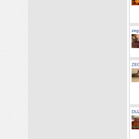
zeg
ZE
DUŻ