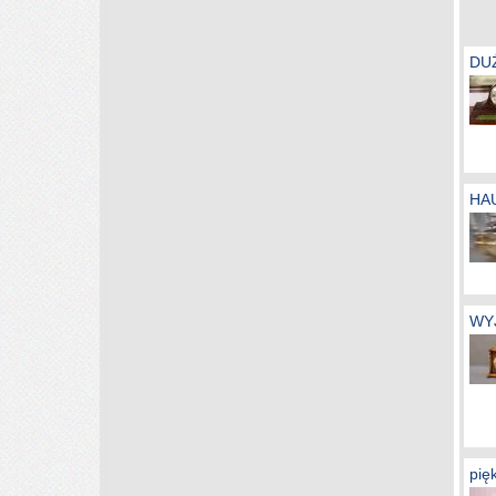
DU
HAU
WY
pię