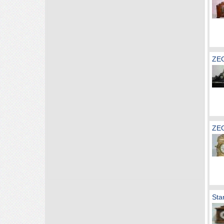
ZE
ZEG
Sta