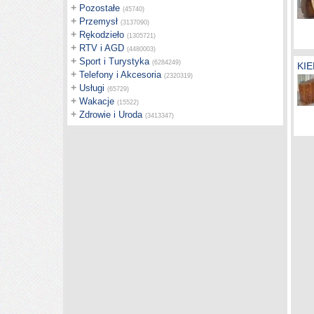
+
Pozostałe
(45740)
+
Przemysł
(3137090)
+
Rękodzieło
(1305721)
+
RTV i AGD
(4480003)
+
Sport i Turystyka
(6284249)
KIE
+
Telefony i Akcesoria
(2320319)
+
Usługi
(65729)
+
Wakacje
(15522)
+
Zdrowie i Uroda
(3413347)