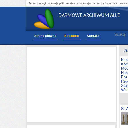
Ta strona wykorzystuje pliki cookies. Korzystając ze strony, zgadzasz się na
DARMOWE ARCHIWUM ALLE
Szukaj:
Strona główna
Kategorie
Kontakt
A
Kie
Kom
Mec
Nar
Poz
Repl
Sto
Wis
ST