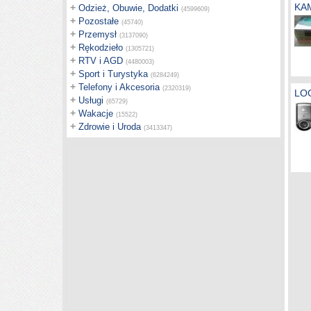
KA
+
Odzież, Obuwie, Dodatki
(4599609)
+
Pozostałe
(45740)
+
Przemysł
(3137090)
+
Rękodzieło
(1305721)
+
RTV i AGD
(4480003)
+
Sport i Turystyka
(6284249)
+
Telefony i Akcesoria
(2320319)
LO
+
Usługi
(65729)
+
Wakacje
(15522)
+
Zdrowie i Uroda
(3413347)