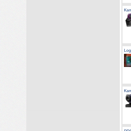
Kam
Log
Kam