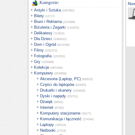
Kategorie:
Now
+
Antyki i Sztuka
(2467660)
+
Bilety
(12717)
+
Biuro i Reklama
(1101086)
+
Biżuteria i Zegarki
(1318033)
+
Delikatesy
(714822)
+
Dla Dzieci
(11664522)
+
Dom i Ogród
(9214346)
+
Filmy
(1052372)
+
Fotografia
(1233352)
+
Gry
(1635988)
+
Kolekcje
(4951400)
+
Komputery
(4500856)
+
Akcesoria (Laptop, PC)
(609533)
+
Części do laptopów
(620055)
+
Drukarki i skanery
(1016636)
+
Dyski i napędy
(250711)
+
Dźwięk
(98591)
+
Internet
(87562)
+
Komputery stacjonarne
(58177)
+
Komunikacja i łączność
(374044)
+
Laptopy
(195524)
+
Netbooki
(17518)