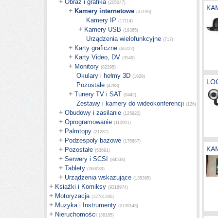
+
Obraz i grafika
(205047)
KA
+
Kamery internetowe
(37196)
Kamery IP
(17114)
+
Kamery USB
(19365)
Urządzenia wielofunkcyjne
(717)
+
Karty graficzne
(66222)
+
Karty Video, DV
(3549)
+
Monitory
(82295)
Okulary i hełmy 3D
(1929)
LO
Pozostałe
(4288)
+
Tunery TV i SAT
(9442)
Zestawy i kamery do wideokonferencji
(126)
+
Obudowy i zasilanie
(125920)
+
Oprogramowanie
(110901)
+
Palmtopy
(21287)
+
Podzespoły bazowe
(175687)
KA
+
Pozostałe
(53691)
+
Serwery i SCSI
(84538)
+
Tablety
(260039)
+
Urządzenia wskazujące
(135395)
+
Książki i Komiksy
(9318974)
+
Motoryzacja
(12761266)
+
Muzyka i Instrumenty
(2739143)
+
Nieruchomości
(38185)