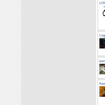
LO
Log
kam
Kame