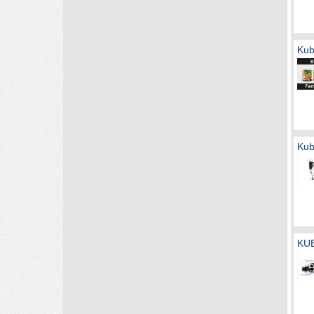
Kub
Kub
KU