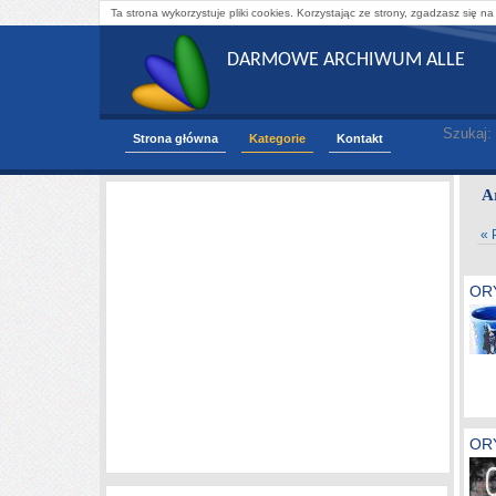
Ta strona wykorzystuje pliki cookies. Korzystając ze strony, zgadzasz się na
DARMOWE ARCHIWUM ALLE
Szukaj:
Strona główna
Kategorie
Kontakt
A
« 
OR
OR