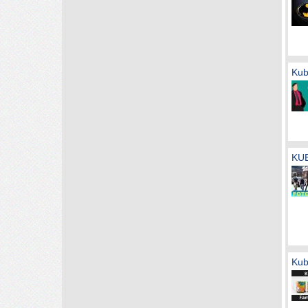
Kub
KUB
Kub