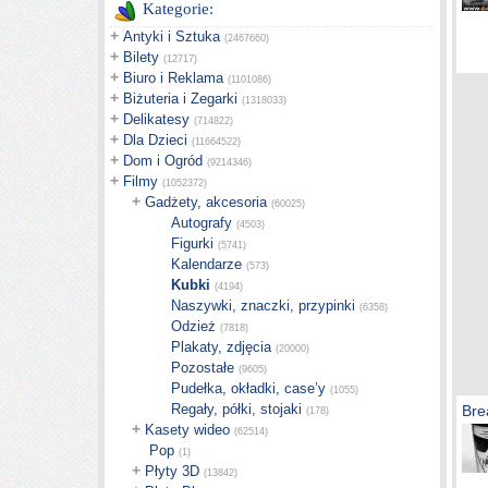
Kategorie:
+
Antyki i Sztuka
(2467660)
+
Bilety
(12717)
+
Biuro i Reklama
(1101086)
+
Biżuteria i Zegarki
(1318033)
+
Delikatesy
(714822)
+
Dla Dzieci
(11664522)
+
Dom i Ogród
(9214346)
+
Filmy
(1052372)
+
Gadżety, akcesoria
(60025)
Autografy
(4503)
Figurki
(5741)
Kalendarze
(573)
Kubki
(4194)
Naszywki, znaczki, przypinki
(6358)
Odzież
(7818)
Plakaty, zdjęcia
(20000)
Pozostałe
(9605)
Pudełka, okładki, case’y
(1055)
Regały, półki, stojaki
Bre
(178)
+
Kasety wideo
(62514)
Pop
(1)
+
Płyty 3D
(13842)