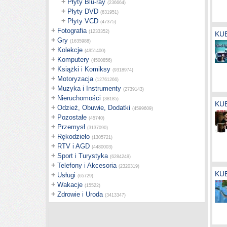
+
Płyty Blu-ray
(236664)
+
Płyty DVD
(631951)
+
Płyty VCD
(47375)
+
Fotografia
(1233352)
KUB
+
Gry
(1635988)
+
Kolekcje
(4951400)
+
Komputery
(4500856)
+
Książki i Komiksy
(9318974)
+
Motoryzacja
(12761266)
+
Muzyka i Instrumenty
(2739143)
+
Nieruchomości
(38185)
KU
+
Odzież, Obuwie, Dodatki
(4599609)
+
Pozostałe
(45740)
+
Przemysł
(3137090)
+
Rękodzieło
(1305721)
+
RTV i AGD
(4480003)
+
Sport i Turystyka
(6284249)
+
Telefony i Akcesoria
(2320319)
KUB
+
Usługi
(65729)
+
Wakacje
(15522)
+
Zdrowie i Uroda
(3413347)