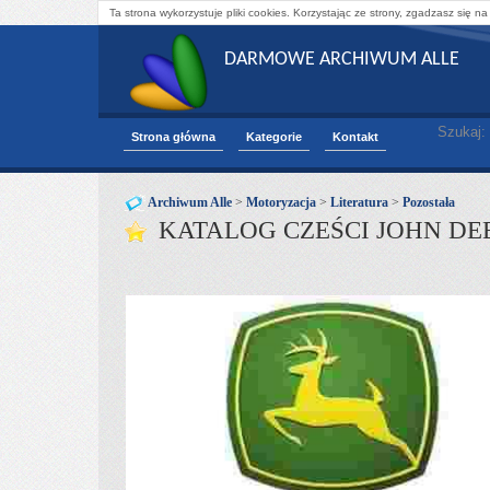
Ta strona wykorzystuje pliki cookies. Korzystając ze strony, zgadzasz się na
DARMOWE ARCHIWUM ALLE
Szukaj:
Strona główna
Kategorie
Kontakt
Archiwum Alle
>
Motoryzacja
>
Literatura
>
Pozostała
KATALOG CZEŚCI JOHN DEERE 