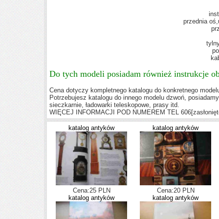
ins
przednia oś
pr
tyln
po
ka
Do tych modeli posiadam również instrukcje ob
Cena dotyczy kompletnego katalogu do konkretnego modelu
Potrzebujesz katalogu do innego modelu dzwoń, posiadamy k
sieczkarnie, ładowarki teleskopowe, prasy itd.
WIĘCEJ INFORMACJI POD NUMEREM TEL
606
[zasłonięt
katalog antyków
katalog antyków
Cena:25 PLN
Cena:20 PLN
katalog antyków
katalog antyków