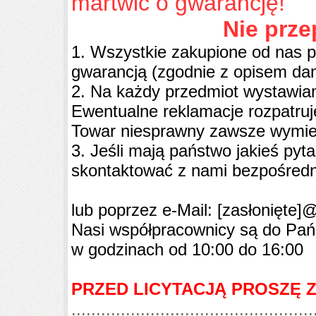
martwić o gwarancję!
Nie prze
1. Wszystkie zakupione od nas p
gwarancją (zgodnie z opisem dane
2. Na każdy przedmiot wystawi
Ewentualne reklamacje rozpatru
Towar niesprawny zawsze wymie
3. Jeśli mają państwo jakieś pyt
skontaktować z nami bezpośred
lub poprzez e-Mail:
[zasłonięte]
@
Nasi współpracownicy są do Pańs
w godzinach od 10:00 do 16:00
PRZED LICYTACJĄ PROSZĘ Z
.................................................