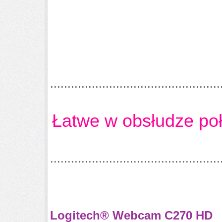
.................................................
Łatwe w obsłudze poł
.................................................
Logitech® Webcam C270 HD