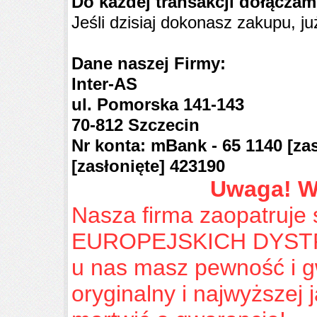
Do każdej transakcji dołącza
Jeśli dzisiaj dokonasz zakupu, ju
Dane naszej Firmy:
Inter-AS
ul. Pomorska 141-143
70-812 Szczecin
Nr konta: mBank - 65 1140
[za
[zasłonięte]
423190
Uwaga! W
Nasza firma zaopatruje 
EUROPEJSKICH DYSTR
u nas masz pewność i gw
oryginalny i najwyższej 