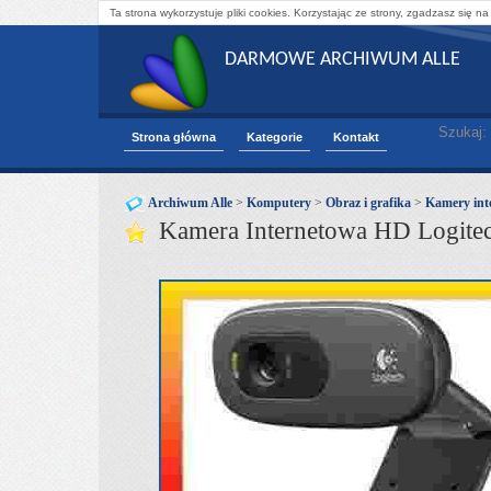
Ta strona wykorzystuje pliki cookies. Korzystając ze strony, zgadzasz się na
DARMOWE ARCHIWUM ALLE
Szukaj:
Strona główna
Kategorie
Kontakt
Archiwum Alle
>
Komputery
>
Obraz i grafika
>
Kamery int
Kamera Internetowa HD Logit