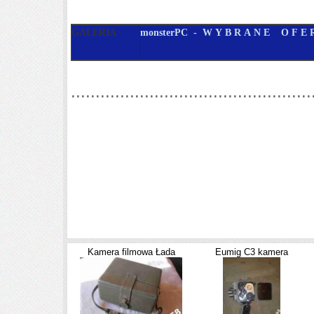
GALERIA
monsterPC - W Y B R A N E O F E 
.................................................
Kamera filmowa Łada
Eumig C3 kamera