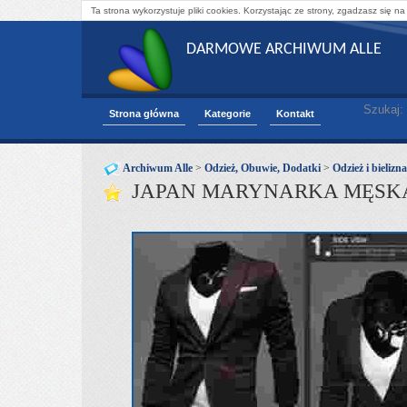
Ta strona wykorzystuje pliki cookies. Korzystając ze strony, zgadzasz się na
DARMOWE ARCHIWUM ALLE
Szukaj:
Strona główna
Kategorie
Kontakt
Archiwum Alle
>
Odzież, Obuwie, Dodatki
>
Odzież i bieliz
JAPAN MARYNARKA MĘSKA