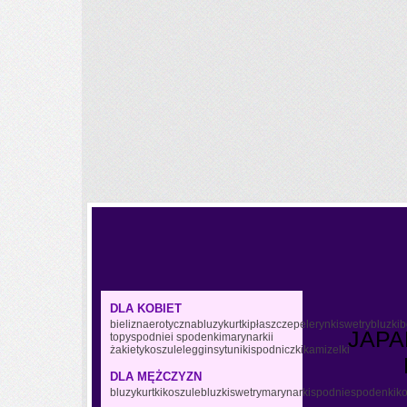
DLA KOBIET
bieliznaerotycznabluzykurtkipłaszczepelerynkiswetrybluzki
JAPA
topyspodniei spodenkimarynarkii
żakietykoszulelegginsytunikispodniczkikamizelki
DLA MĘŻCZYZN
bluzykurtkikoszulebluzkiswetrymarynarkispodniespodenkiko