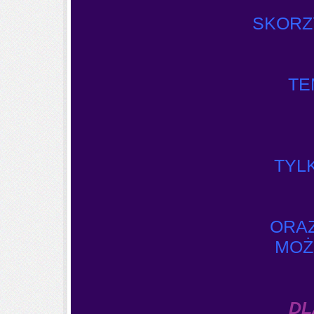
SKORZ
TE
TYL
ORAZ
MOŻ
DL