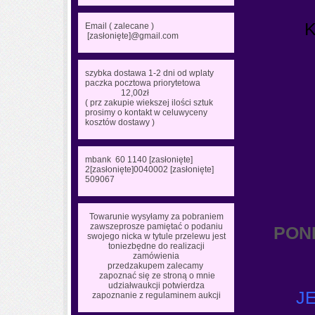
K
Email ( zalecane )
[zasłonięte]
@gmail.com
szybka dostawa 1-2 dni od wplaty
paczka pocztowa priorytetowa
12,00zł
( prz zakupie wiekszej ilości sztuk
prosimy o kontakt w celuwyceny
kosztów dostawy )
mbank 60 1140
[zasłonięte]
2
[zasłonięte]
0040002
[zasłonięte]
509067
Towarunie wysyłamy za pobraniem
zawszeprosze pamiętać o podaniu
PON
swojego nicka w tytule przelewu jest
toniezbędne do realizacji
zamówienia
przedzakupem zalecamy
zapoznać się ze stroną o mnie
udziałwaukcji potwierdza
J
zapoznanie z regulaminem aukcji