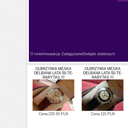
O mnieInneaukcje ZadajpytanieDodajdo ulubionych
OLBRZYMIA MĘSKA
OLBRZYMIA MĘSKA
DELBANA LATA 50-TE-
DELBANA LATA 50-TE-
RARYTAS !!!
RARYTAS !!!
Cena:225.50 PLN
Cena:115 PLN