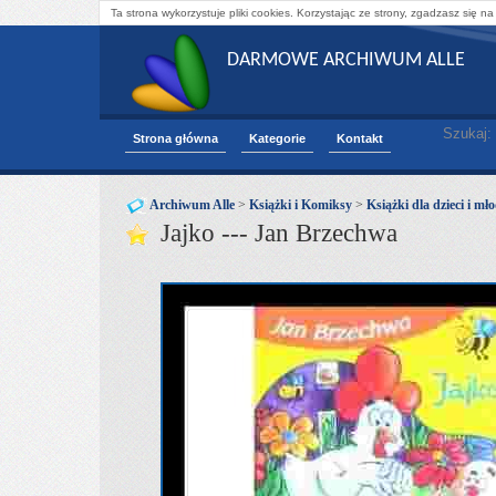
Ta strona wykorzystuje pliki cookies. Korzystając ze strony, zgadzasz się na
DARMOWE ARCHIWUM ALLE
Szukaj:
Strona główna
Kategorie
Kontakt
Archiwum Alle
>
Książki i Komiksy
>
Książki dla dzieci i mł
Jajko --- Jan Brzechwa