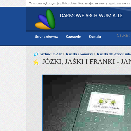
Ta strona wykorzystuje pliki cookies. Korzystając ze strony, zgadzasz się na
DARMOWE ARCHIWUM ALLE
Szukaj:
Strona główna
Kategorie
Kontakt
Archiwum Alle
>
Książki i Komiksy
>
Książki dla dzieci i mł
JÓZKI, JAŚKI I FRANKI -