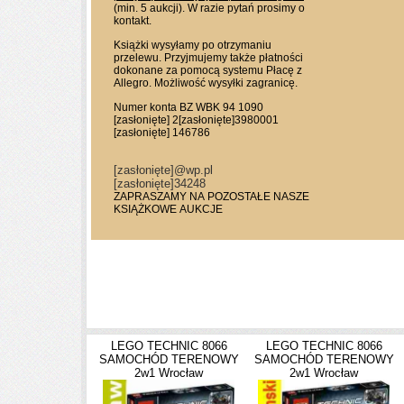
(min. 5 aukcji). W razie pytań prosimy o
kontakt.
Książki wysyłamy po otrzymaniu
przelewu. Przyjmujemy także płatności
dokonane za pomocą systemu Płacę z
Allegro. Możliwość wysyłki zagranicę.
Numer konta
BZ WBK
94 1090
[zasłonięte]
2
[zasłonięte]
3980001
[zasłonięte]
146786
[zasłonięte]
@wp.pl
[zasłonięte]
34248
ZAPRASZAMY NA POZOSTAŁE NASZE
KSIĄŻKOWE AUKCJE
LEGO TECHNIC 8066
LEGO TECHNIC 8066
SAMOCHÓD TERENOWY
SAMOCHÓD TERENOWY
2w1 Wrocław
2w1 Wrocław