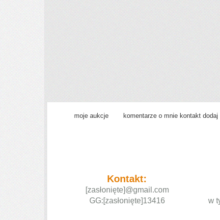
moje aukcje
komentarze o mnie kontakt dodaj 
Kontakt:
[zasłonięte]
@gmail.com
GG:
[zasłonięte]
13416
w t