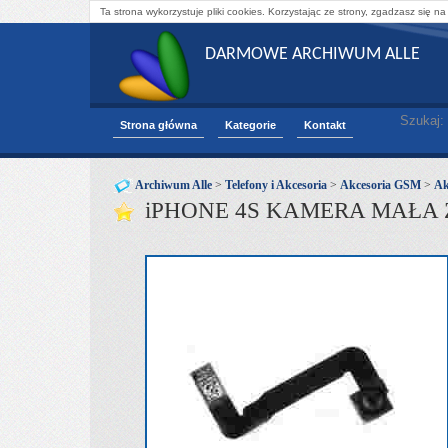
Ta strona wykorzystuje pliki cookies. Korzystając ze strony, zgadzasz się na
DARMOWE ARCHIWUM ALLE
Szukaj:
Strona główna
Kategorie
Kontakt
Archiwum Alle
>
Telefony i Akcesoria
>
Akcesoria GSM
>
Ak
iPHONE 4S KAMERA MAŁA