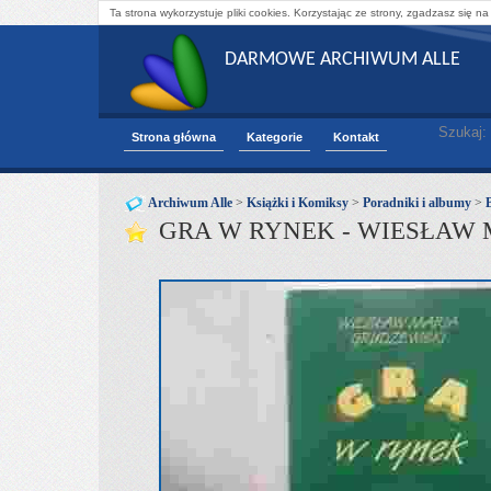
Ta strona wykorzystuje pliki cookies. Korzystając ze strony, zgadzasz się na
DARMOWE ARCHIWUM ALLE
Szukaj:
Strona główna
Kategorie
Kontakt
Archiwum Alle
>
Książki i Komiksy
>
Poradniki i albumy
>
GRA W RYNEK - WIESŁAW 