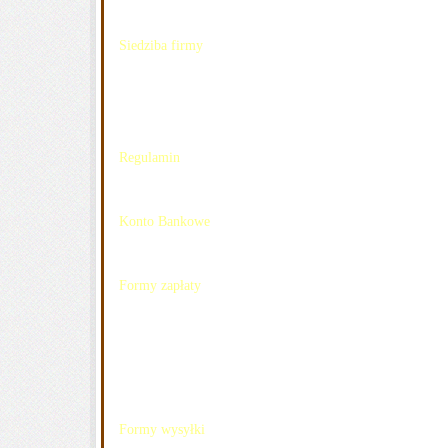
Siedziba firmy
ul.
Aksamitna 9
02-287
Warszawa
Możliwy odbiór towaru z siedziby po wcześniejszym
kontakcie
.
Regulamin
Przed zakupem koniecznie przeczytaj regulamin
(kliknij tu)
.
Konto Bankowe
231
[zasłonięte]
220200
[zasłonięte]
00188
[zasłonięte]
719
Formy zapłaty
- wpłata na konto
- płacę z allegro
- przy odbiorze osobistym
Wpłaty prosimy dokonywać max do 7 dni po
zakończeniu aukcji, towar zostanie wysłany do 24h po
dokonaniu wpłaty na konto.
Formy wysyłki
- list priorytetowy