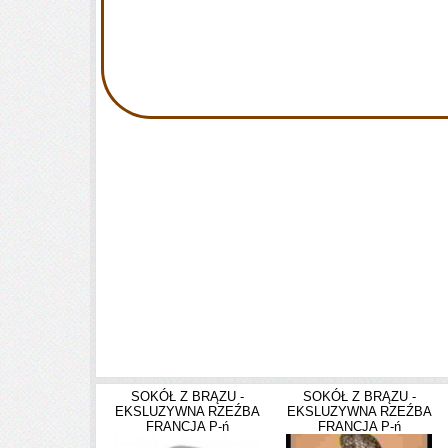
- paczka pocztowa ekonomiczna
- kurier
- odbiór osobisty
Do każdej z wysyłek dołączamy paragon. Na życzenie
klienta wystawiamy także fakturę VAT.
SOKÓŁ Z BRĄZU -
SOKÓŁ Z BRĄZU -
EKSLUZYWNA RZEŹBA
EKSLUZYWNA RZEŹBA
FRANCJA P-ń
FRANCJA P-ń