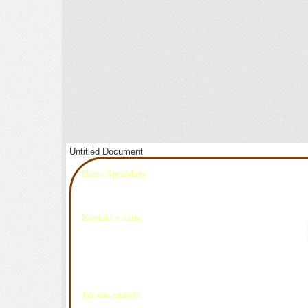
Untitled Document
Biuro Sprzedaży
ul. Nowogrodzka 15/10a
00-511 Warszawa
Kontakt z nami
tel. (22)
[zasłonięte]
465 26
tel kom: 0 516
[zasłonięte]
994
e-mail:
[zasłonięte]
@railing3.pl
Skype: arailing3
GG : 32
[zasłonięte]
986
Jak nas znaleźć