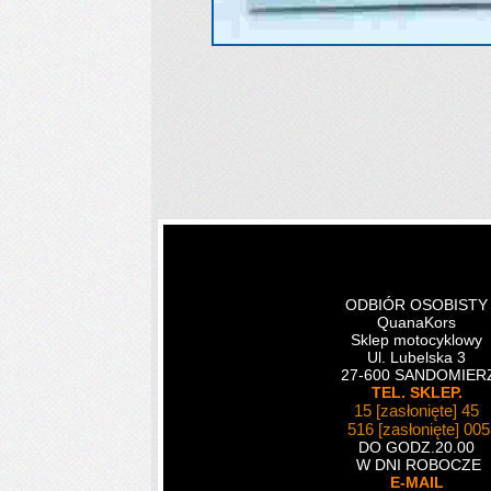
ODBIÓR OSOBIST
QuanaKors
Sklep motocyklowy
Ul. Lubelska 3
27-600 SANDOMIER
TEL. SKLEP.
15
[zasłonięte]
45
516
[zasłonięte]
005
DO GODZ.20.00
W DNI ROBOCZE
E-MAIL