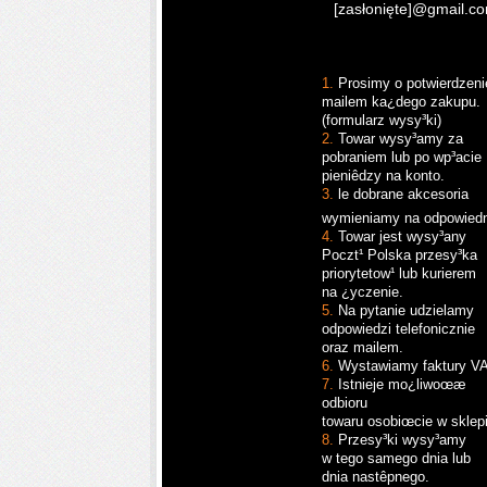
[zasłonięte]
@gmail.c
1.
Prosimy o potwierdzen
mailem ka¿dego zakupu.
(formularz wysy³ki)
2.
Towar wysy³amy za
pobraniem lub po wp³acie
pieniêdzy na konto.
3.
le dobrane akcesoria
wymieniamy na odpowiedn
4.
Towar jest wysy³any
Poczt¹ Polska przesy³ka
priorytetow¹ lub kurierem
na ¿yczenie.
5.
Na pytanie udzielamy
odpowiedzi telefonicznie
oraz mailem.
6.
Wystawiamy faktury V
7.
Istnieje mo¿liwoœæ
odbioru
towaru osobiœcie w sklep
8.
Przesy³ki wysy³amy
w tego samego dnia lub
dnia nastêpnego.