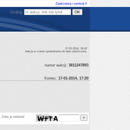
Zaakceptuj i zamknij X
Szukaj:
17-01-2014, 18:42
Aukcja w czasie sprawdzania nie była zakończona.
numer aukcji:
3811247893
Koniec:
17-01-2014, 17:20
 Żeby je odsłonić