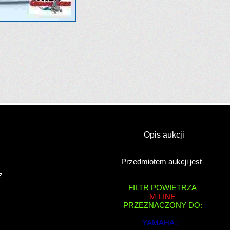
Opis aukcji
Y
Przedmiotem aukcji jest
Z
FILTR POWIETRZA
M-LINE
PRZEZNACZONY DO:
YAMAHA :