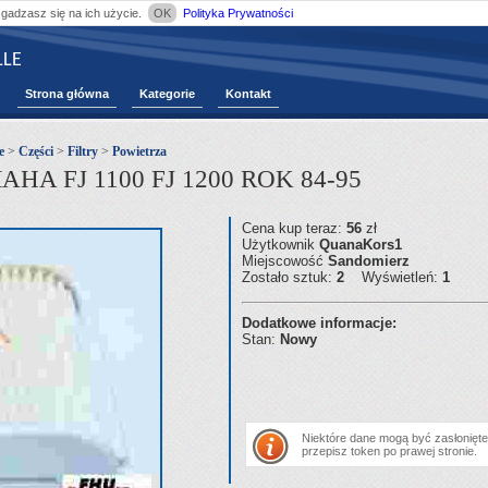
zgadzasz się na ich użycie.
OK
Polityka Prywatności
LE
Strona główna
Kategorie
Kontakt
e
>
Części
>
Filtry
>
Powietrza
HA FJ 1100 FJ 1200 ROK 84-95
Cena kup teraz:
56
zł
Użytkownik
QuanaKors1
Miejscowość
Sandomierz
Zostało sztuk:
2
Wyświetleń:
1
Dodatkowe informacje:
Stan:
Nowy
Niektóre dane mogą być zasłonięte.
przepisz token po prawej stronie.