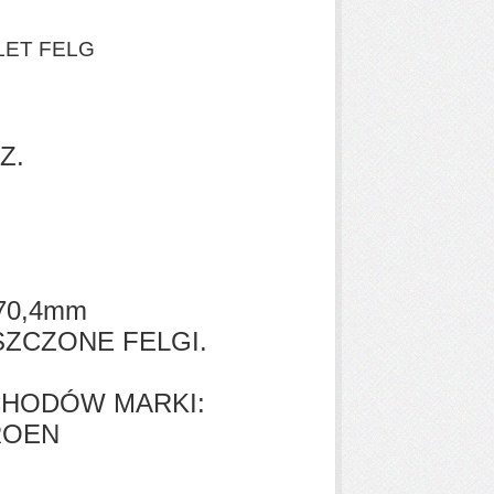
LET FELG
Z.
70,4mm
SZCZONE FELGI.
CHODÓW MARKI:
ROEN