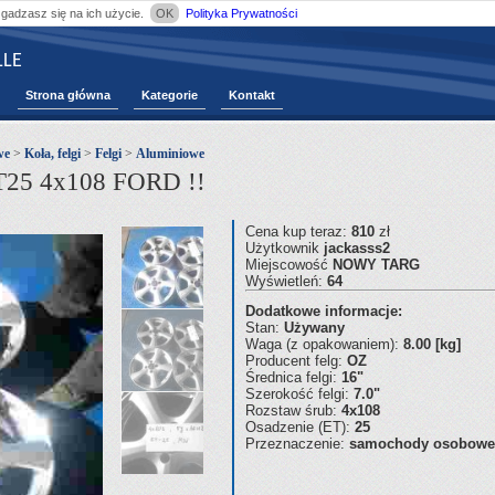
zgadzasz się na ich użycie.
OK
Polityka Prywatności
LE
Strona główna
Kategorie
Kontakt
we
>
Koła, felgi
>
Felgi
>
Aluminiowe
25 4x108 FORD !!
Cena kup teraz:
810
zł
Użytkownik
jackasss2
Miejscowość
NOWY TARG
Wyświetleń:
64
Dodatkowe informacje:
Stan:
Używany
Waga (z opakowaniem):
8.00 [kg]
Producent felg:
OZ
Średnica felgi:
16"
Szerokość felgi:
7.0"
Rozstaw śrub:
4x108
Osadzenie (ET):
25
Przeznaczenie:
samochody osobowe