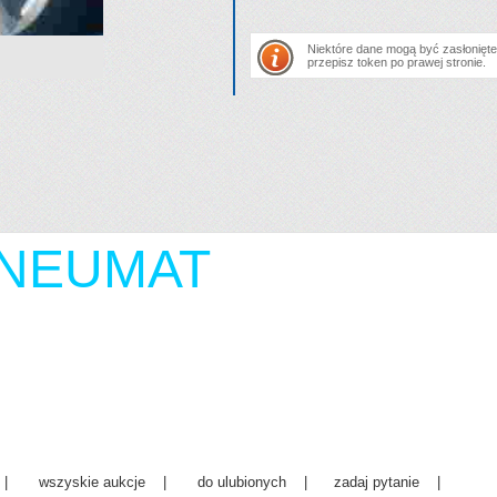
Niektóre dane mogą być zasłonięte.
przepisz token po prawej stronie.
NEUMAT
| wszyskie aukcje | do ulubionych | zadaj pytanie |