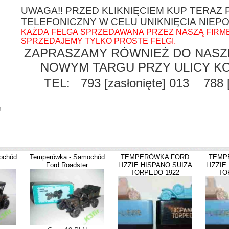
UWAGA!! PRZED KLIKNIĘCIEM KUP TERAZ
TELEFONICZNY W CELU UNIKNIĘCIA NIEP
KAŻDA FELGA SPRZEDAWANA PRZEZ NASZĄ FIRM
SPRZEDAJEMY TYLKO PROSTE FELGI.
ZAPRASZAMY RÓWNIEŻ DO NASZ
NOWYM TARGU PRZY ULICY KO
TEL: 793
[zasłonięte]
013 788
!
ochód
Temperówka - Samochód
TEMPERÓWKA FORD
TEMP
Ford Roadster
LIZZIE HISPANO SUIZA
LIZZIE
TORPEDO 1922
TO