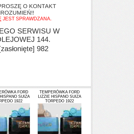
 PROSZĘ O KONTAKT
OROZUMIEŃ!!
Ę JEST SPRAWDZANA.
EGO SERWISU W
LEJOWEJ 144.
[zasłonięte]
982
ERÓWKA FORD
TEMPERÓWKA FORD
 HISPANO SUIZA
LIZZIE HISPANO SUIZA
RPEDO 1922
TORPEDO 1922