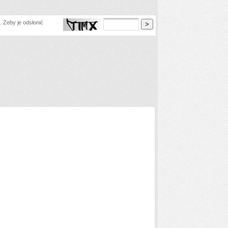
 Żeby je odsłonić