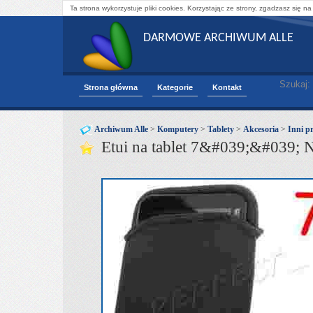
Ta strona wykorzystuje pliki cookies. Korzystając ze strony, zgadzasz się na
DARMOWE ARCHIWUM ALLE
Szukaj:
Strona główna
Kategorie
Kontakt
Archiwum Alle
>
Komputery
>
Tablety
>
Akcesoria
>
Inni p
Etui na tablet 7&#039;&#039; 