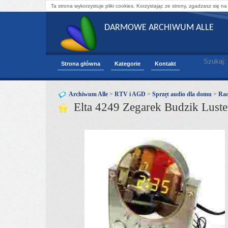
Ta strona wykorzystuje pliki cookies. Korzystając ze strony, zgadzasz się na
DARMOWE ARCHIWUM ALLE
Szukaj:
Strona główna
Kategorie
Kontakt
Archiwum Alle
>
RTV i AGD
>
Sprzęt audio dla domu
>
Rad
Elta 4249 Zegarek Budzik Lust