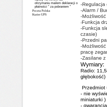
otrzymaniu mailem deklaracji o
-Regulacja 
płatności " za pobraniem "
-Alarm / Bu
Poczta Polska
Kurier UPS
-Możliwość
Funkcja dr
-
-Funkcja sl
czasie)
-Przedni pa
-Możliwość 
pracę zega
-Zasilane z
Wymiary:
Radio: 11,5
głębokość)
Przedmiot 
- nie wyświ
miniaturki ) 
- gwarancja