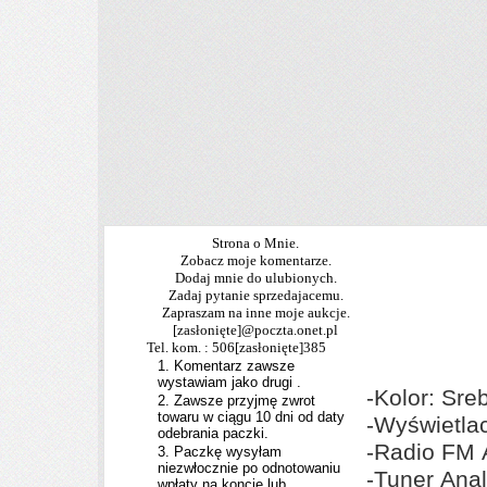
Strona o Mnie.
Zobacz moje komentarze.
Dodaj mnie do ulubionych.
Zadaj pytanie sprzedajacemu.
Zapraszam na inne moje aukcje.
[zasłonięte]
@poczta.onet.pl
Tel. kom. : 506
[zasłonięte]
385
1. Komentarz zawsze
wystawiam jako drugi .
-Kolor: Sre
2. Zawsze przyjmę zwrot
towaru w ciągu 10 dni od daty
-Wyświetlac
odebrania paczki.
-Radio FM
3. Paczkę wysyłam
niezwłocznie po odnotowaniu
-Tuner Ana
wpłaty na koncie lub