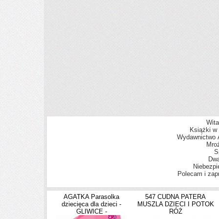
Wita
Książki w
Wydawnictwo A
Mroź
S
Dwa
Niebezp
Polecam i zap
AGATKA Parasolka
547 CUDNA PATERA
dziecięca dla dzieci -
MUSZLA DZIECI I POTOK
GLIWICE -
RÓŻ