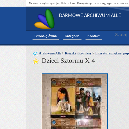
Ta strona wykorzystuje pliki cookies. Korzystając ze strony, zgadzasz się na
DARMOWE ARCHIWUM ALLE
Szukaj:
Strona główna
Kategorie
Kontakt
Archiwum Alle
>
Książki i Komiksy
>
Literatura piękna, pop
Dzieci Sztormu X 4