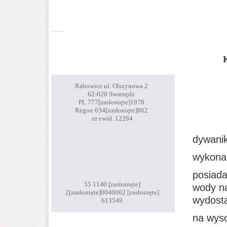
Informacje o mnie
......
Dane
kontaktowe
...
.
Dane
firmy
..
Rabowice ul. Olszynowa 2
62-020 Swarzędz
PL 777
[zasłonięte]
1978
Regon 634
[zasłonięte]
862
nr ewid. 12284
.........
dywanik
wykonan
posiada
55 1140
[zasłonięte]
wody na
2
[zasłonięte]
0040002
[zasłonięte]
wydost
613549
na wyso