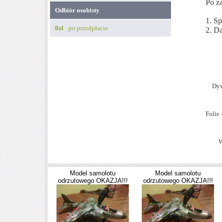
Po z
Odbiór osobisty
1. Sp
0zł
po przedpłacie
2. Da
.
.
Dy
Folie
W
Informujemy, że zgodnie z Ustawą z dnia 2 marca 2000r. o ochronie n
zawartej na odległość bez podania przyczyny w przeciągu 10 dni od dat
Model samolotu
Model samolotu
odrzutowego OKAZJA!!!
odrzutowego OKAZJA!!!