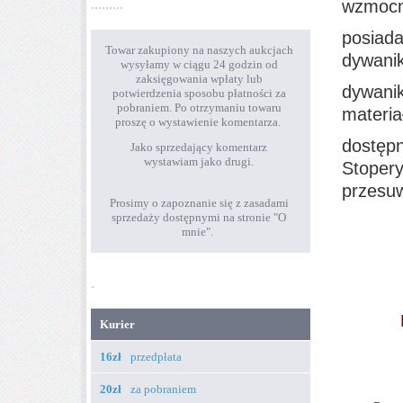
.........
Przebieg
wzmocni
realizacji zamówienia
posiada
Towar zakupiony na naszych aukcjach
dywani
wysyłamy w ciągu 24 godzin od
zaksięgowania wpłaty lub
dywanik
potwierdzenia sposobu płatności za
pobraniem. Po otrzymaniu towaru
materia
proszę o wystawienie komentarza.
dostępn
Jako sprzedający komentarz
wystawiam jako drugi.
Stopery
przesu
Prosimy o zapoznanie się z zasadami
sprzedaży dostępnymi na stronie "O
.
mnie".
....
.
....
.
Opcje
.
wysyłki
.
....
Kurier
16zł
przedpłata
.
20zł
za pobraniem
.