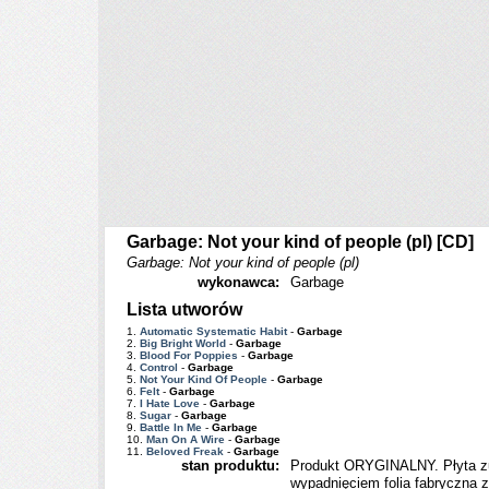
Garbage: Not your kind of people (pl) [CD]
Garbage: Not your kind of people (pl)
wykonawca:
Garbage
Lista utworów
1.
Automatic Systematic Habit
-
Garbage
2.
Big Bright World
-
Garbage
3.
Blood For Poppies
-
Garbage
4.
Control
-
Garbage
5.
Not Your Kind Of People
-
Garbage
6.
Felt
-
Garbage
7.
I Hate Love
-
Garbage
8.
Sugar
-
Garbage
9.
Battle In Me
-
Garbage
10.
Man On A Wire
-
Garbage
11.
Beloved Freak
-
Garbage
stan produktu:
Produkt ORYGINALNY. Płyta zu
wypadnięciem folia fabryczna z