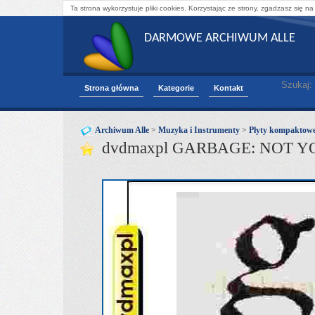
Ta strona wykorzystuje pliki cookies. Korzystając ze strony, zgadzasz się na
DARMOWE ARCHIWUM ALLE
Szukaj:
Strona główna
Kategorie
Kontakt
Archiwum Alle
>
Muzyka i Instrumenty
>
Płyty kompaktow
dvdmaxpl GARBAGE: NOT YO