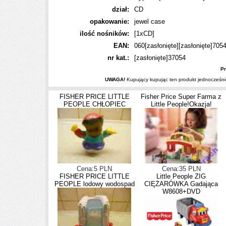
dział:
CD
opakowanie:
jewel case
ilość nośników:
[1xCD]
EAN:
060
[zasłonięte]
[zasłonięte]
705
nr kat.:
[zasłonięte]
37054
Pr
UWAGA!
Kupujący kupując ten produkt jednocześni
FISHER PRICE LITTLE
Fisher Price Super Farma z
PEOPLE CHŁOPIEC
Little People!Okazja!
Cena:5 PLN
Cena:35 PLN
FISHER PRICE LITTLE
Little People ZIG
PEOPLE lodowy wodospad
CIĘŻARÓWKA Gadająca
W8608+DVD