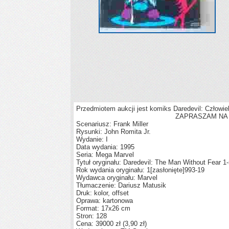
Przedmiotem aukcji jest komiks Daredevil: Człowie
ZAPRASZAM NA 
Scenariusz: Frank Miller
Rysunki: John Romita Jr.
Wydanie: I
Data wydania: 1995
Seria: Mega Marvel
Tytuł oryginału: Daredevil: The Man Without Fear 1
Rok wydania oryginału: 1
[zasłonięte]
993-19
Wydawca oryginału: Marvel
Tłumaczenie: Dariusz Matusik
Druk: kolor, offset
Oprawa: kartonowa
Format: 17x26 cm
Stron: 128
Cena: 39000 zł (3,90 zł)