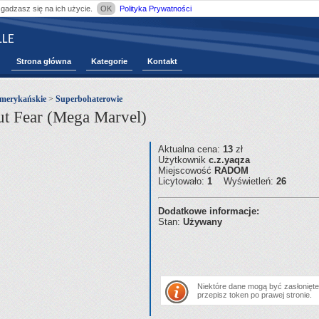
zgadzasz się na ich użycie.
OK
Polityka Prywatności
LE
Strona główna
Kategorie
Kontakt
merykańskie
>
Superbohaterowie
ut Fear (Mega Marvel)
Aktualna cena:
13
zł
Użytkownik
c.z.yaqza
Miejscowość
RADOM
Licytowało:
1
Wyświetleń:
26
Dodatkowe informacje:
Stan:
Używany
Niektóre dane mogą być zasłonięte.
przepisz token po prawej stronie.