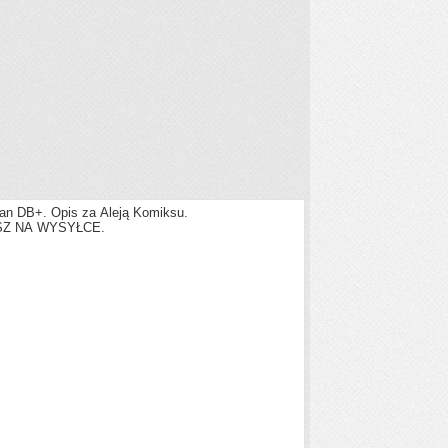
tan DB+. Opis za Aleją Komiksu.
SZ NA WYSYŁCE.