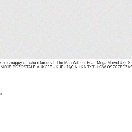
k nie znający strachu (Daredevil: The Man Without Fear; Mega Marvel #7). S
MOJE POZOSTAŁE AUKCJE - KUPUJĄC KILKA TYTUŁÓW OSZCZĘDZA
-5