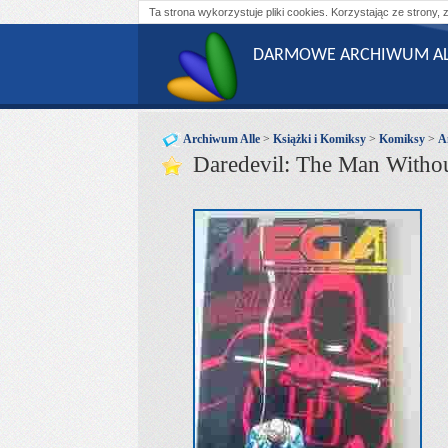
Ta strona wykorzystuje pliki cookies. Korzystając ze strony, 
DARMOWE ARCHIWUM AL
Archiwum Alle
>
Książki i Komiksy
>
Komiksy
>
A
Daredevil: The Man Witho