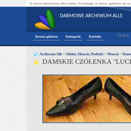
Ta strona wykorzystuje pliki cookies. Korzystając ze strony, zgadzasz się na
DARMOWE ARCHIWUM ALLE
Szukaj:
Strona główna
Kategorie
Kontakt
Archiwum Alle
>
Odzież, Obuwie, Dodatki
>
Obuwie
>
Dams
DAMSKIE CZÓŁENKA "LUCIE