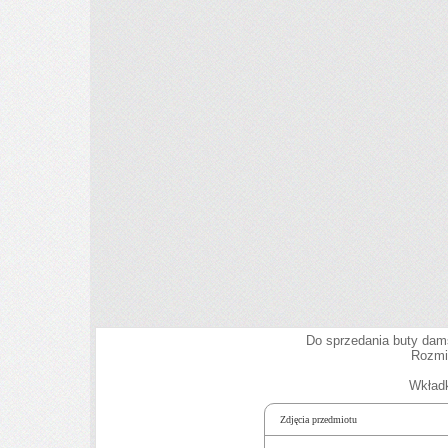
Do sprzedania buty dam
Rozmi
Wkład
Zdjęcia przedmiotu