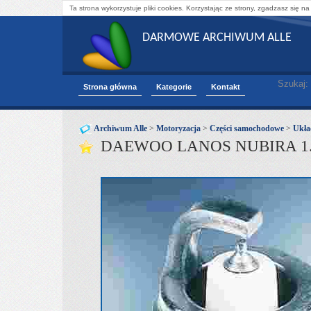
Ta strona wykorzystuje pliki cookies. Korzystając ze strony, zgadzasz się na
DARMOWE ARCHIWUM ALLE
Szukaj:
Strona główna
Kategorie
Kontakt
Archiwum Alle
>
Motoryzacja
>
Części samochodowe
>
Ukła
DAEWOO LANOS NUBIRA 1.6 