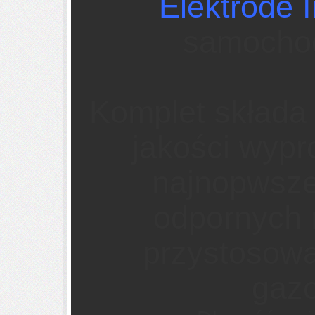
Elektrode
samoch
Komplet składa 
jakości wyp
najnopwszej
odpornych 
przystosowa
gaz