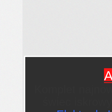
A
Komplet najnow
świec iskrow