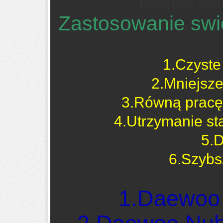
Długość gwi
Zastosowanie swi
1.Czyste
2.Mniejsze
3.Równą pracę 
4.Utrzymanie sta
5.D
6.Szybs
1.Daewoo