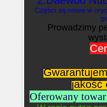
2.Daewoo Nub
Części są nowe w ory
g
Prowadzimy pe
wyst
Cen
Gwarantujemy
jakość
Oferowany towar 