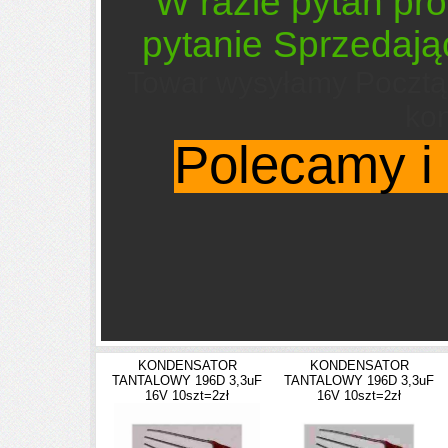
W razie pytan pro
pytanie Sprzedaj
Towar wysyłamy Pocztą 
kon
Polecamy i
KONDENSATOR
KONDENSATOR
TANTALOWY 196D 3,3uF
TANTALOWY 196D 3,3uF
16V 10szt=2zł
16V 10szt=2zł