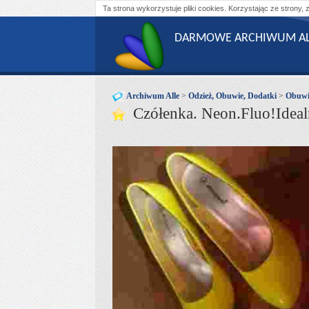
Ta strona wykorzystuje pliki cookies. Korzystając ze strony, 
DARMOWE ARCHIWUM AL
Archiwum Alle
>
Odzież, Obuwie, Dodatki
>
Obuwi
Czółenka. Neon.Fluo!Ideal