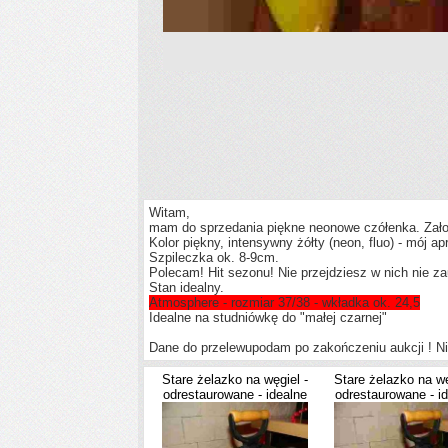
Witam,
mam do sprzedania piękne neonowe czółenka. Założo
Kolor piękny, intensywny żółty (neon, fluo) - mój ap
Szpileczka ok. 8-9cm.
Polecam! Hit sezonu! Nie przejdziesz w nich nie z
Stan idealny.
Atmosphere - rozmiar 37/38 - wkładka ok. 24,5
Idealne na studniówkę do "małej czarnej"
Dane do przelewupodam po zakończeniu aukcji ! N
Stare żelazko na węgiel -
Stare żelazko na wę
odrestaurowane - idealne
odrestaurowane - i