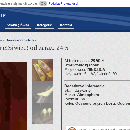
zgadzasz się na ich użycie.
OK
Polityka Prywatności
LE
Strona główna
Kategorie
Kontakt
e
>
Damskie
>
Czółenka
ne!Siwiec! od zaraz. 24,5
Aktualna cena:
28.50
zł
Użytkownik
kjanosz
Miejscowość
NIEDZICA
Licytowało:
5
Wyświetleń:
90
Dodatkowe informacje:
Stan:
Używany
Marka:
Atmosphere
Rozmiar:
38
Kolor:
Odcienie brązu i beżu, Odcieni
Niektóre dane mogą być zasłonięte.