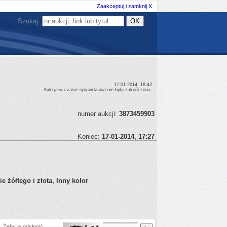
Zaakceptuj i zamknij X
Szukaj:
17-01-2014, 18:42
Aukcja w czasie sprawdzania nie była zakończona.
numer aukcji:
3873459903
Koniec:
17-01-2014, 17:27
e żółtego i złota, Inny kolor
 Żeby je odsłonić