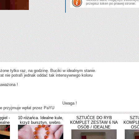
przepisz token po prawej stronie.
ne tylko raz, na godzinę. Buciki w idealnym stanie.
rat nie potrafi jednak oddać tak intensywnego koloru
auważona !
Uwaga !
ie przyjmuje wpłat przez PaYU
giel -
10 różańca. Idealne kule,
SZTUĆCE DO RYB
SZT
dealne
krzyż bursztyn, srebro.
KOMPLET ZESTAW 6 NA
KOMPLE
OSÓB / IDEALNE
OSÓ