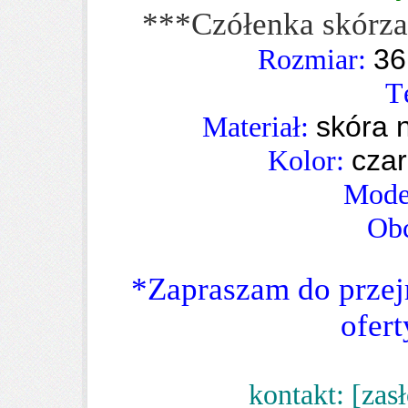
***Czółenka skórz
Rozmiar:
3
T
Materiał:
skóra 
Kolor:
czar
Mode
Obc
*Zapraszam do przejr
ofert
kontakt:
[zasł