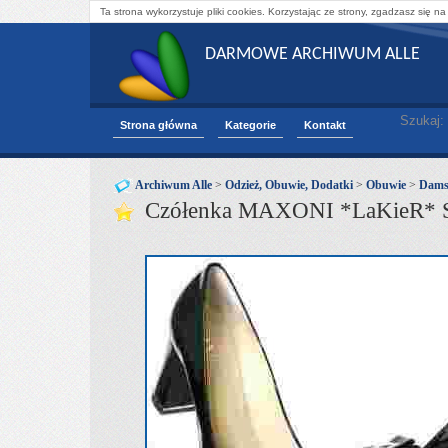
Ta strona wykorzystuje pliki cookies. Korzystając ze strony, zgadzasz się na
DARMOWE ARCHIWUM ALLE
Szukaj:
Strona główna
Kategorie
Kontakt
Archiwum Alle
>
Odzież, Obuwie, Dodatki
>
Obuwie
>
Dams
Czółenka MAXONI *LaKieR* S